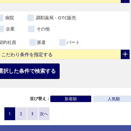
病院
調剤薬局・OTC販売
企業
その他
契約社員
派遣
パート
こだわり条件を指定する
選択した条件で検索する
並び替え：
新着順
人気順
1
2
3
次へ