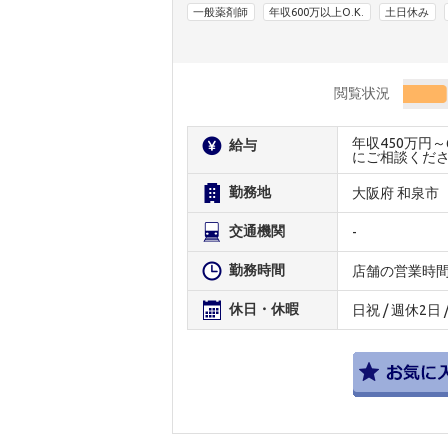
一般薬剤師
年収600万以上O.K.
土日休み
閲覧状況
年収450万円
給与
にご相談くだ
勤務地
大阪府 和泉市
交通機関
-
勤務時間
店舗の営業時
休日・休暇
日祝 / 週休2日