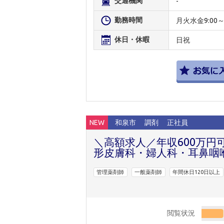
交通機関
-
勤務時間
月火水金9:00～20:
休日・休暇
日祝
NEW
和泉市
調剤
正社員
＼高額求人／年収600万円
形皮膚科・婦人科・耳鼻咽
管理薬剤師
一般薬剤師
年間休日120日以上
閲覧状況