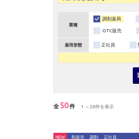
調剤薬局
業種
OTC販売
正社員
雇用形態
50
全
件
1 ～20件を表示
NEW
和泉市
調剤
正社員