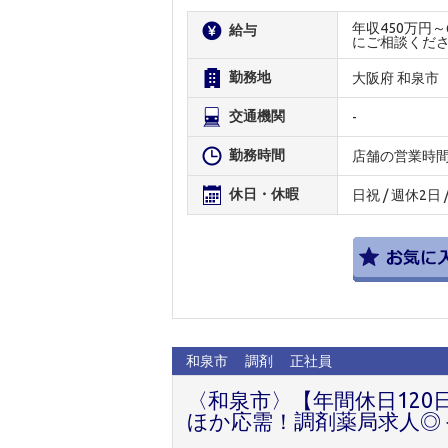
年収450万円
給与
にご相談くだ
勤務地
大阪府 和泉市
交通機関
-
勤務時間
店舗の営業時
休日・休暇
日祝 / 週休2日
和泉市
調剤
正社員
〈和泉市〉【年間休日12
ほか応需！調剤薬局求人◎＜