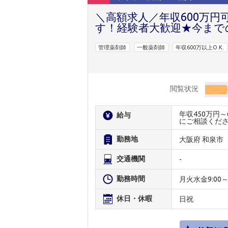
＼高額求人／年収600万円
す！経験者大歓迎★今まで
管理薬剤師
一般薬剤師
年収600万以上O.K.
閲覧状況
年収450万円
給与
にご相談くだ
勤務地
大阪府 和泉市
交通機関
-
勤務時間
月火水金9:00～20:
休日・休暇
日祝