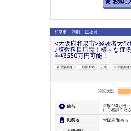
和泉市
調剤
正社員
<大阪府和泉市>経験者大
♪複数科目応需！様々な症
年収550万円可能！
管理薬剤師
一般薬剤師
在宅
ママ薬剤師
閲覧状況
年収450万円
給与
にご相談くだ
勤務地
大阪府 和泉市