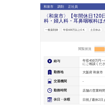
和泉市
調剤
正社員
〈和泉市〉【年間休日12
科・婦人科・耳鼻咽喉科ほ
一般薬剤師
年収600万以上O.K.
土日休み
閲覧状況
年収450万円
給与
にご相談くだ
勤務地
大阪府 和泉市
交通機関
-
勤務時間
店舗の営業時
休日・休暇
日祝 / 週休2日