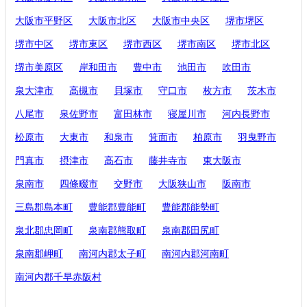
大阪市平野区
大阪市北区
大阪市中央区
堺市堺区
堺市中区
堺市東区
堺市西区
堺市南区
堺市北区
堺市美原区
岸和田市
豊中市
池田市
吹田市
泉大津市
高槻市
貝塚市
守口市
枚方市
茨木市
八尾市
泉佐野市
富田林市
寝屋川市
河内長野市
松原市
大東市
和泉市
箕面市
柏原市
羽曳野市
門真市
摂津市
高石市
藤井寺市
東大阪市
泉南市
四條畷市
交野市
大阪狭山市
阪南市
三島郡島本町
豊能郡豊能町
豊能郡能勢町
泉北郡忠岡町
泉南郡熊取町
泉南郡田尻町
泉南郡岬町
南河内郡太子町
南河内郡河南町
南河内郡千早赤阪村