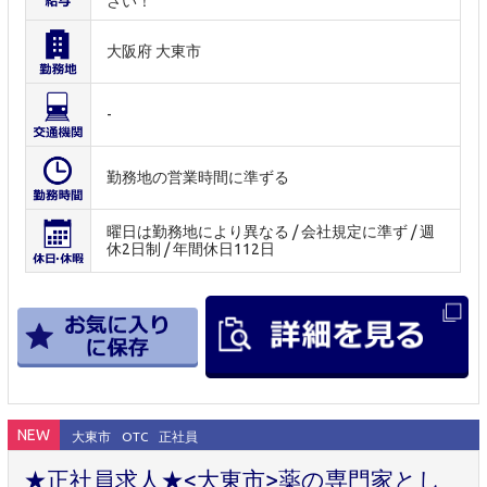
さい！
大阪府 大東市
-
勤務地の営業時間に準ずる
曜日は勤務地により異なる / 会社規定に準ず / 週
休2日制 / 年間休日112日
NEW
大東市
OTC
正社員
★正社員求人★<大東市>薬の専門家とし