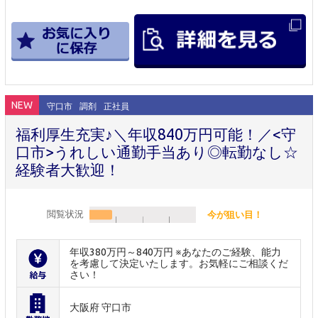
NEW
守口市
調剤
正社員
福利厚生充実♪＼年収840万円可能！／<守
口市>うれしい通勤手当あり◎転勤なし☆
経験者大歓迎！
閲覧状況
今が狙い目！
年収380万円～840万円 ※あなたのご経験、能力
を考慮して決定いたします。お気軽にご相談くだ
さい！
大阪府 守口市