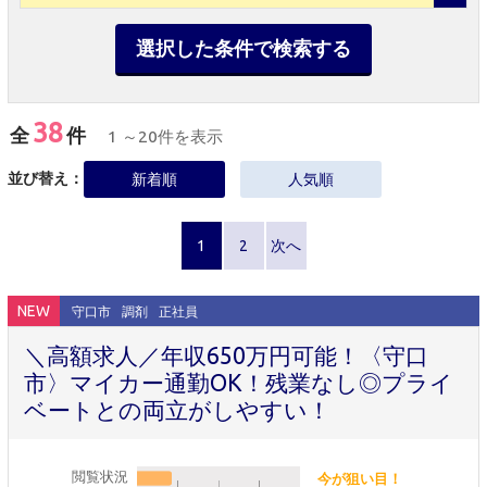
選択した条件で検索する
38
全
件
1 ～20件を表示
並び替え：
新着順
人気順
1
2
次へ
NEW
守口市
調剤
正社員
＼高額求人／年収650万円可能！〈守口
市〉マイカー通勤OK！残業なし◎プライ
ベートとの両立がしやすい！
閲覧状況
今が狙い目！