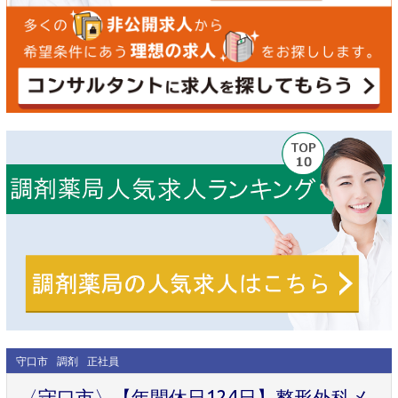
守口市
調剤
正社員
〈守口市〉【年間休日124日】整形外科メ