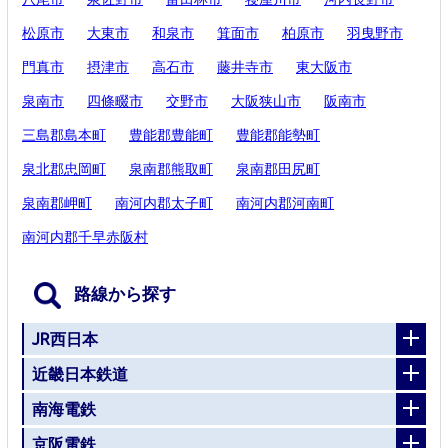
松原市
大東市
和泉市
箕面市
柏原市
羽曳野市
門真市
摂津市
高石市
藤井寺市
東大阪市
泉南市
四條畷市
交野市
大阪狭山市
阪南市
三島郡島本町
豊能郡豊能町
豊能郡能勢町
泉北郡忠岡町
泉南郡熊取町
泉南郡田尻町
泉南郡岬町
南河内郡太子町
南河内郡河南町
南河内郡千早赤阪村
路線から探す
JR西日本
近畿日本鉄道
南海電鉄
京阪電鉄