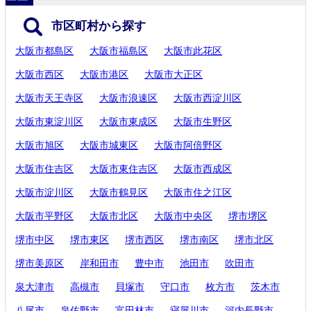
市区町村から探す
大阪市都島区
大阪市福島区
大阪市此花区
大阪市西区
大阪市港区
大阪市大正区
大阪市天王寺区
大阪市浪速区
大阪市西淀川区
大阪市東淀川区
大阪市東成区
大阪市生野区
大阪市旭区
大阪市城東区
大阪市阿倍野区
大阪市住吉区
大阪市東住吉区
大阪市西成区
大阪市淀川区
大阪市鶴見区
大阪市住之江区
大阪市平野区
大阪市北区
大阪市中央区
堺市堺区
堺市中区
堺市東区
堺市西区
堺市南区
堺市北区
堺市美原区
岸和田市
豊中市
池田市
吹田市
泉大津市
高槻市
貝塚市
守口市
枚方市
茨木市
八尾市
泉佐野市
富田林市
寝屋川市
河内長野市