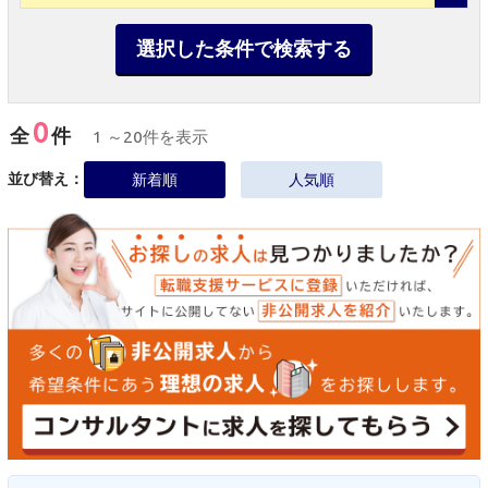
選択した条件で検索する
0
全
件
1 ～20件を表示
並び替え：
新着順
人気順