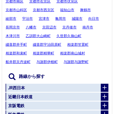
京都市南区
京都市右京区
京都市伏見区
京都市山科区
京都市西京区
福知山市
舞鶴市
綾部市
宇治市
宮津市
亀岡市
城陽市
向日市
長岡京市
八幡市
京田辺市
京丹後市
南丹市
木津川市
乙訓郡大山崎町
久世郡久御山町
綴喜郡井手町
綴喜郡宇治田原町
相楽郡笠置町
相楽郡和束町
相楽郡精華町
相楽郡南山城村
船井郡京丹波町
与謝郡伊根町
与謝郡与謝野町
路線から探す
JR西日本
近畿日本鉄道
京阪電鉄