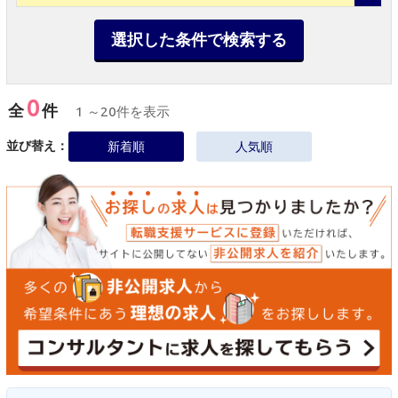
選択した条件で検索する
0
全
件
1 ～20件を表示
並び替え：
新着順
人気順