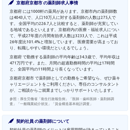
京都府京都市 の薬剤師求人事情
京都府 には1000軒の薬局があります。京都市内の薬剤師数
は4043人で、人口10万人に対する薬剤師の人数は275人で
す。 全国平均の226.7人と比較すると、薬剤師が充実してい
る地域であるといえます。京都府内の医療・福祉求人につい
て、平成27年度の月間有効求人数は3233人で、これは平成
26年度比101.4%と増加しています。 医療需要が高まってお
り、転職しやすい環境だといえるでしょう。
京都府 で勤務する薬剤師の平均年齢は34.3歳で、平均年収は
471万円です。また、月間の超過勤務時間の平均は17時間
と、全国平均の11時間より長くなっています。
京都府京都市 で薬剤師としての勤務をご希望なら、ぜひ薬キ
ャリエージェントをご利用ください。専任のコンサルタント
が、ご相談からご就業までしっかりサポートいたします。
参照：厚生労働省「衛生行政報告例」「医師・歯科医師・薬剤師調
査」「一般職業紹介状況」「賃金構造基本統計調査」
契約社員 の薬剤師について
契約社員の薬剤師のメリットは雇用期間が決まっていること