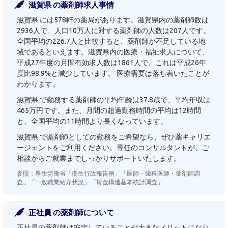
滋賀県 の薬剤師求人事情
滋賀県 には578軒の薬局があります。滋賀県内の薬剤師数は
2936人で、人口10万人に対する薬剤師の人数は207人です。
全国平均の226.7人と比較すると、薬剤師が不足している地
域であるといえます。滋賀県内の医療・福祉求人について、
平成27年度の月間有効求人数は1861人で、これは平成26年
度比98.9%と減少しています。 医療需要は落ち着いたことが
わかります。
滋賀県 で勤務する薬剤師の平均年齢は37.8歳で、平均年収は
465万円です。また、月間の超過勤務時間の平均は12時間
と、全国平均の11時間より長くなっています。
滋賀県 で薬剤師としての勤務をご希望なら、ぜひ薬キャリエ
ージェントをご利用ください。専任のコンサルタントが、ご
相談からご就業までしっかりサポートいたします。
参照：厚生労働省「衛生行政報告例」「医師・歯科医師・薬剤師調
査」「一般職業紹介状況」「賃金構造基本統計調査」
正社員 の薬剤師について
正社員の薬剤師は安定していることが大きなメリットになり