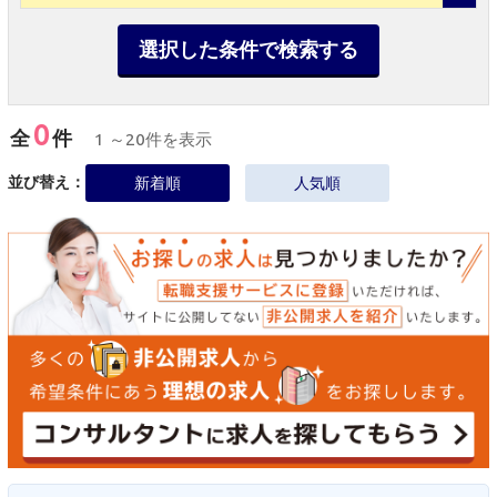
選択した条件で検索する
0
全
件
1 ～20件を表示
並び替え：
新着順
人気順