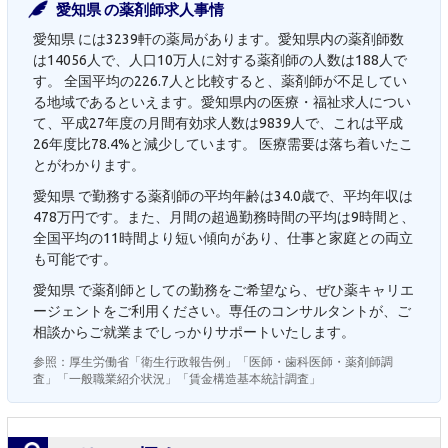
愛知県 の薬剤師求人事情
愛知県 には3239軒の薬局があります。愛知県内の薬剤師数
は14056人で、人口10万人に対する薬剤師の人数は188人で
す。 全国平均の226.7人と比較すると、薬剤師が不足してい
る地域であるといえます。愛知県内の医療・福祉求人につい
て、平成27年度の月間有効求人数は9839人で、これは平成
26年度比78.4%と減少しています。 医療需要は落ち着いたこ
とがわかります。
愛知県 で勤務する薬剤師の平均年齢は34.0歳で、平均年収は
478万円です。また、月間の超過勤務時間の平均は9時間と、
全国平均の11時間より短い傾向があり、仕事と家庭との両立
も可能です。
愛知県 で薬剤師としての勤務をご希望なら、ぜひ薬キャリエ
ージェントをご利用ください。専任のコンサルタントが、ご
相談からご就業までしっかりサポートいたします。
参照：厚生労働省「衛生行政報告例」「医師・歯科医師・薬剤師調
査」「一般職業紹介状況」「賃金構造基本統計調査」