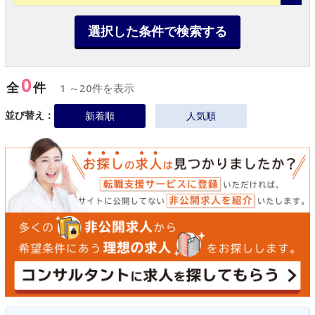
選択した条件で検索する
0
全
件
1 ～20件を表示
並び替え：
新着順
人気順