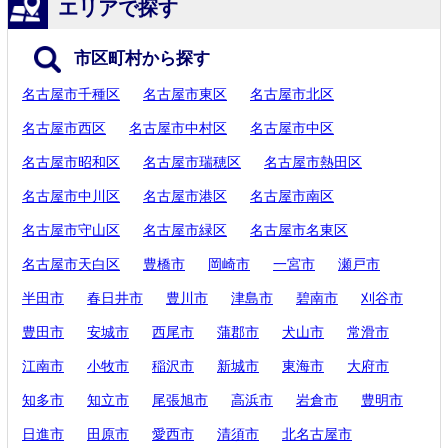
エリアで探す
市区町村から探す
名古屋市千種区
名古屋市東区
名古屋市北区
名古屋市西区
名古屋市中村区
名古屋市中区
名古屋市昭和区
名古屋市瑞穂区
名古屋市熱田区
名古屋市中川区
名古屋市港区
名古屋市南区
名古屋市守山区
名古屋市緑区
名古屋市名東区
名古屋市天白区
豊橋市
岡崎市
一宮市
瀬戸市
半田市
春日井市
豊川市
津島市
碧南市
刈谷市
豊田市
安城市
西尾市
蒲郡市
犬山市
常滑市
江南市
小牧市
稲沢市
新城市
東海市
大府市
知多市
知立市
尾張旭市
高浜市
岩倉市
豊明市
日進市
田原市
愛西市
清須市
北名古屋市