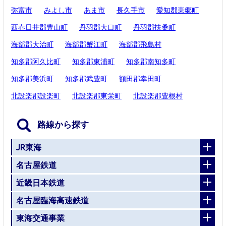
弥富市
みよし市
あま市
長久手市
愛知郡東郷町
西春日井郡豊山町
丹羽郡大口町
丹羽郡扶桑町
海部郡大治町
海部郡蟹江町
海部郡飛島村
知多郡阿久比町
知多郡東浦町
知多郡南知多町
知多郡美浜町
知多郡武豊町
額田郡幸田町
北設楽郡設楽町
北設楽郡東栄町
北設楽郡豊根村
路線から探す
JR東海
名古屋鉄道
近畿日本鉄道
名古屋臨海高速鉄道
東海交通事業