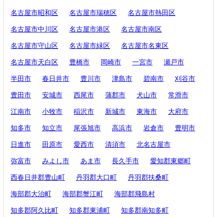
名古屋市昭和区
名古屋市瑞穂区
名古屋市熱田区
名古屋市中川区
名古屋市港区
名古屋市南区
名古屋市守山区
名古屋市緑区
名古屋市名東区
名古屋市天白区
豊橋市
岡崎市
一宮市
瀬戸市
半田市
春日井市
豊川市
津島市
碧南市
刈谷市
豊田市
安城市
西尾市
蒲郡市
犬山市
常滑市
江南市
小牧市
稲沢市
新城市
東海市
大府市
知多市
知立市
尾張旭市
高浜市
岩倉市
豊明市
日進市
田原市
愛西市
清須市
北名古屋市
弥富市
みよし市
あま市
長久手市
愛知郡東郷町
西春日井郡豊山町
丹羽郡大口町
丹羽郡扶桑町
海部郡大治町
海部郡蟹江町
海部郡飛島村
知多郡阿久比町
知多郡東浦町
知多郡南知多町