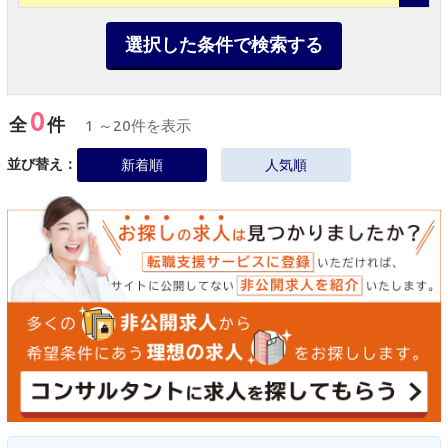
選択した条件で検索する
0
全
件
1 ～20件を表示
並び替え：
新着順
人気順