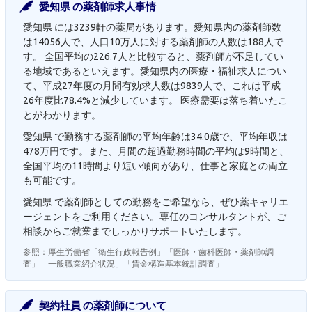
愛知県 の薬剤師求人事情
愛知県 には3239軒の薬局があります。愛知県内の薬剤師数
は14056人で、人口10万人に対する薬剤師の人数は188人で
す。 全国平均の226.7人と比較すると、薬剤師が不足してい
る地域であるといえます。愛知県内の医療・福祉求人につい
て、平成27年度の月間有効求人数は9839人で、これは平成
26年度比78.4%と減少しています。 医療需要は落ち着いたこ
とがわかります。
愛知県 で勤務する薬剤師の平均年齢は34.0歳で、平均年収は
478万円です。また、月間の超過勤務時間の平均は9時間と、
全国平均の11時間より短い傾向があり、仕事と家庭との両立
も可能です。
愛知県 で薬剤師としての勤務をご希望なら、ぜひ薬キャリエ
ージェントをご利用ください。専任のコンサルタントが、ご
相談からご就業までしっかりサポートいたします。
参照：厚生労働省「衛生行政報告例」「医師・歯科医師・薬剤師調
査」「一般職業紹介状況」「賃金構造基本統計調査」
契約社員 の薬剤師について