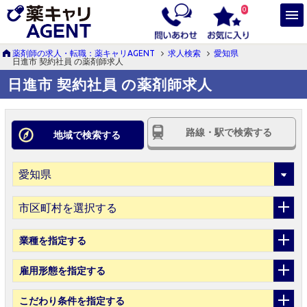
0
薬剤師の求人・転職：薬キャリAGENT
求人検索
愛知県
日進市 契約社員 の薬剤師求人
日進市 契約社員 の薬剤師求人
路線・駅で検索する
地域で検索する
市区町村を選択する
業種
を指定する
雇用形態
を指定する
こだわり条件
を指定する