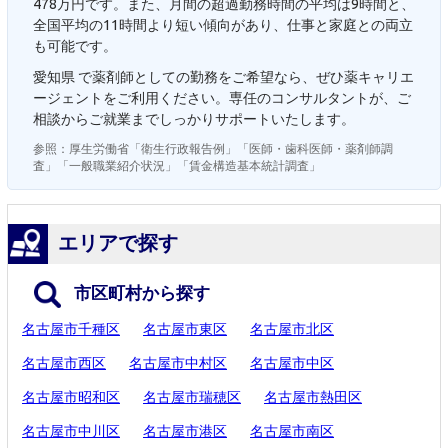
478万円です。また、月間の超過勤務時間の平均は9時間と、
全国平均の11時間より短い傾向があり、仕事と家庭との両立
も可能です。
愛知県 で薬剤師としての勤務をご希望なら、ぜひ薬キャリエ
ージェントをご利用ください。専任のコンサルタントが、ご
相談からご就業までしっかりサポートいたします。
参照：厚生労働省「衛生行政報告例」「医師・歯科医師・薬剤師調
査」「一般職業紹介状況」「賃金構造基本統計調査」
エリアで探す
市区町村から探す
名古屋市千種区
名古屋市東区
名古屋市北区
名古屋市西区
名古屋市中村区
名古屋市中区
名古屋市昭和区
名古屋市瑞穂区
名古屋市熱田区
名古屋市中川区
名古屋市港区
名古屋市南区