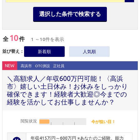
選択した条件で検索する
10
全
件
1 ～10件を表示
並び替え：
新着順
人気順
NEW
高浜市
OTC併設
正社員
＼高額求人／年収600万円可能！〈高浜
市〉嬉しい土日休み！お休みをしっかり
確保できます！経験者大歓迎◎今までの
経験を活かしてお仕事しませんか？
閲覧状況
今が狙い目！
年収415万円～600万円 ※あなたのご経験、能力