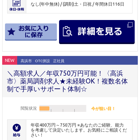
なし(年中無休) / (調剤)土・日祝 / 年間休日116日
NEW
高浜市
OTC併設
正社員
＼高額求人／年収750万円可能！〈高浜
市〉薬局調剤求人★未経験OK！複数名体
制で手厚いサポート体制☆
閲覧状況
今が狙い目！
年収400万円～750万円 ※あなたのご経験、能力
を考慮して決定いたします。お気軽にご相談くだ
さい！