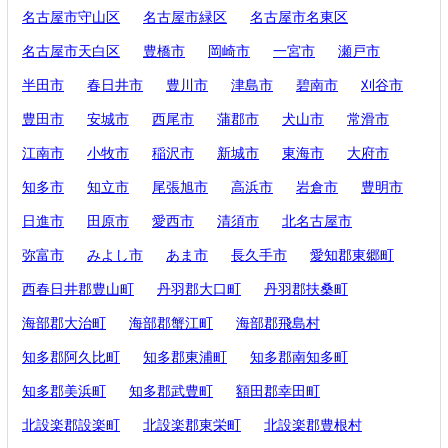
名古屋市守山区
名古屋市緑区
名古屋市名東区
名古屋市天白区
豊橋市
岡崎市
一宮市
瀬戸市
半田市
春日井市
豊川市
津島市
碧南市
刈谷市
豊田市
安城市
西尾市
蒲郡市
犬山市
常滑市
江南市
小牧市
稲沢市
新城市
東海市
大府市
知多市
知立市
尾張旭市
高浜市
岩倉市
豊明市
日進市
田原市
愛西市
清須市
北名古屋市
弥富市
みよし市
あま市
長久手市
愛知郡東郷町
西春日井郡豊山町
丹羽郡大口町
丹羽郡扶桑町
海部郡大治町
海部郡蟹江町
海部郡飛島村
知多郡阿久比町
知多郡東浦町
知多郡南知多町
知多郡美浜町
知多郡武豊町
額田郡幸田町
北設楽郡設楽町
北設楽郡東栄町
北設楽郡豊根村