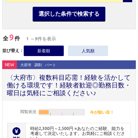
選択した条件で検索する
9
全
件
1 ～9件を表示
並び替え：
新着順
人気順
NEW
大府市
調剤
パート
〈大府市〉複数科目応需！経験を活かして
働ける環境です！経験者歓迎◎勤務日数・
曜日は気軽にご相談ください♪
閲覧状況
今が狙い目！
時給2,300円～2,500円 ※あなたのご経験、能力を
考慮して決定いたします。お気軽にご相談くださ