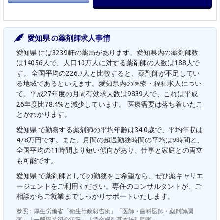
愛知県 の薬剤師求人事情
愛知県 には3239軒の薬局があります。愛知県内の薬剤師数
は14056人で、人口10万人に対する薬剤師の人数は188人で
す。 全国平均の226.7人と比較すると、薬剤師が不足してい
る地域であるといえます。愛知県内の医療・福祉求人につい
て、平成27年度の月間有効求人数は9839人で、これは平成
26年度比78.4%と減少しています。 医療需要は落ち着いたこ
とがわかります。
愛知県 で勤務する薬剤師の平均年齢は34.0歳で、平均年収は
478万円です。また、月間の超過勤務時間の平均は9時間と、
全国平均の11時間より短い傾向があり、仕事と家庭との両立
も可能です。
愛知県 で薬剤師としての勤務をご希望なら、ぜひ薬キャリエ
ージェントをご利用ください。専任のコンサルタントが、ご
相談からご就業までしっかりサポートいたします。
参照：厚生労働省「衛生行政報告例」「医師・歯科医師・薬剤師調
査」「一般職業紹介状況」「賃金構造基本統計調査」