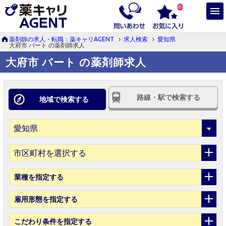
0
薬剤師の求人・転職：薬キャリAGENT
求人検索
愛知県
大府市 パート の薬剤師求人
大府市 パート の薬剤師求人
路線・駅で検索する
地域で検索する
市区町村を選択する
業種
を指定する
雇用形態
を指定する
こだわり条件
を指定する