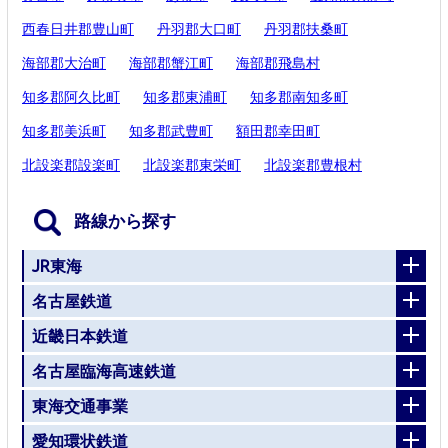
西春日井郡豊山町
丹羽郡大口町
丹羽郡扶桑町
海部郡大治町
海部郡蟹江町
海部郡飛島村
知多郡阿久比町
知多郡東浦町
知多郡南知多町
知多郡美浜町
知多郡武豊町
額田郡幸田町
北設楽郡設楽町
北設楽郡東栄町
北設楽郡豊根村
路線から探す
JR東海
名古屋鉄道
近畿日本鉄道
名古屋臨海高速鉄道
東海交通事業
愛知環状鉄道