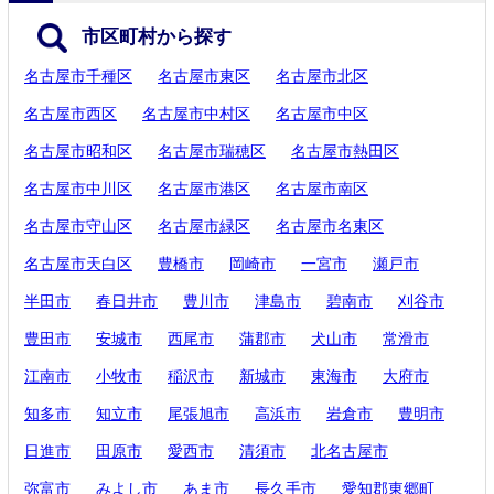
市区町村から探す
名古屋市千種区
名古屋市東区
名古屋市北区
名古屋市西区
名古屋市中村区
名古屋市中区
名古屋市昭和区
名古屋市瑞穂区
名古屋市熱田区
名古屋市中川区
名古屋市港区
名古屋市南区
名古屋市守山区
名古屋市緑区
名古屋市名東区
名古屋市天白区
豊橋市
岡崎市
一宮市
瀬戸市
半田市
春日井市
豊川市
津島市
碧南市
刈谷市
豊田市
安城市
西尾市
蒲郡市
犬山市
常滑市
江南市
小牧市
稲沢市
新城市
東海市
大府市
知多市
知立市
尾張旭市
高浜市
岩倉市
豊明市
日進市
田原市
愛西市
清須市
北名古屋市
弥富市
みよし市
あま市
長久手市
愛知郡東郷町