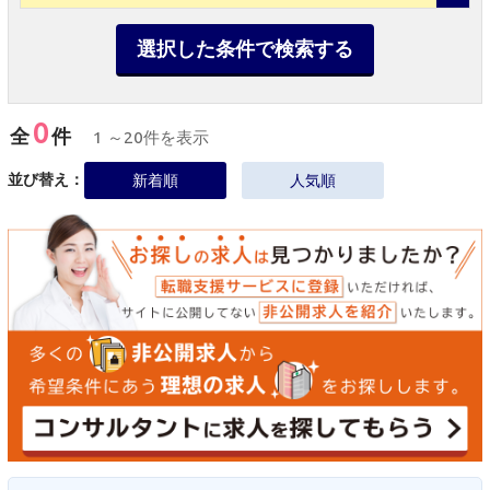
選択した条件で検索する
0
全
件
1 ～20件を表示
並び替え：
新着順
人気順