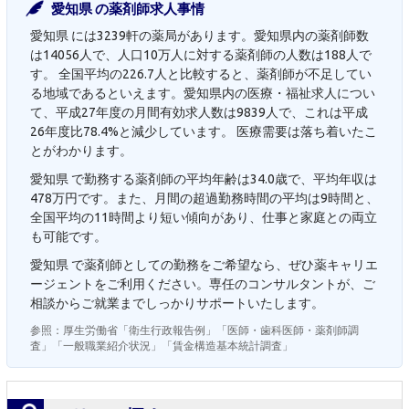
愛知県 の薬剤師求人事情
愛知県 には3239軒の薬局があります。愛知県内の薬剤師数
は14056人で、人口10万人に対する薬剤師の人数は188人で
す。 全国平均の226.7人と比較すると、薬剤師が不足してい
る地域であるといえます。愛知県内の医療・福祉求人につい
て、平成27年度の月間有効求人数は9839人で、これは平成
26年度比78.4%と減少しています。 医療需要は落ち着いたこ
とがわかります。
愛知県 で勤務する薬剤師の平均年齢は34.0歳で、平均年収は
478万円です。また、月間の超過勤務時間の平均は9時間と、
全国平均の11時間より短い傾向があり、仕事と家庭との両立
も可能です。
愛知県 で薬剤師としての勤務をご希望なら、ぜひ薬キャリエ
ージェントをご利用ください。専任のコンサルタントが、ご
相談からご就業までしっかりサポートいたします。
参照：厚生労働省「衛生行政報告例」「医師・歯科医師・薬剤師調
査」「一般職業紹介状況」「賃金構造基本統計調査」