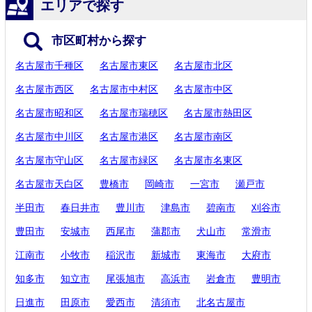
エリアで探す
市区町村から探す
名古屋市千種区
名古屋市東区
名古屋市北区
名古屋市西区
名古屋市中村区
名古屋市中区
名古屋市昭和区
名古屋市瑞穂区
名古屋市熱田区
名古屋市中川区
名古屋市港区
名古屋市南区
名古屋市守山区
名古屋市緑区
名古屋市名東区
名古屋市天白区
豊橋市
岡崎市
一宮市
瀬戸市
半田市
春日井市
豊川市
津島市
碧南市
刈谷市
豊田市
安城市
西尾市
蒲郡市
犬山市
常滑市
江南市
小牧市
稲沢市
新城市
東海市
大府市
知多市
知立市
尾張旭市
高浜市
岩倉市
豊明市
日進市
田原市
愛西市
清須市
北名古屋市