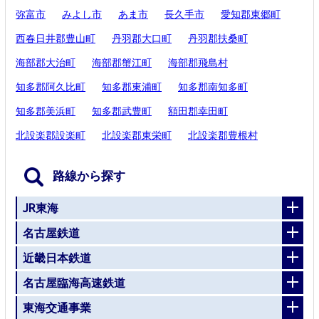
弥富市
みよし市
あま市
長久手市
愛知郡東郷町
西春日井郡豊山町
丹羽郡大口町
丹羽郡扶桑町
海部郡大治町
海部郡蟹江町
海部郡飛島村
知多郡阿久比町
知多郡東浦町
知多郡南知多町
知多郡美浜町
知多郡武豊町
額田郡幸田町
北設楽郡設楽町
北設楽郡東栄町
北設楽郡豊根村
路線から探す
JR東海
名古屋鉄道
近畿日本鉄道
名古屋臨海高速鉄道
東海交通事業