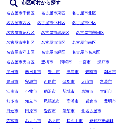
市区町村から探す
名古屋市千種区
名古屋市東区
名古屋市北区
名古屋市西区
名古屋市中村区
名古屋市中区
名古屋市昭和区
名古屋市瑞穂区
名古屋市熱田区
名古屋市中川区
名古屋市港区
名古屋市南区
名古屋市守山区
名古屋市緑区
名古屋市名東区
名古屋市天白区
豊橋市
岡崎市
一宮市
瀬戸市
半田市
春日井市
豊川市
津島市
碧南市
刈谷市
豊田市
安城市
西尾市
蒲郡市
犬山市
常滑市
江南市
小牧市
稲沢市
新城市
東海市
大府市
知多市
知立市
尾張旭市
高浜市
岩倉市
豊明市
日進市
田原市
愛西市
清須市
北名古屋市
弥富市
みよし市
あま市
長久手市
愛知郡東郷町