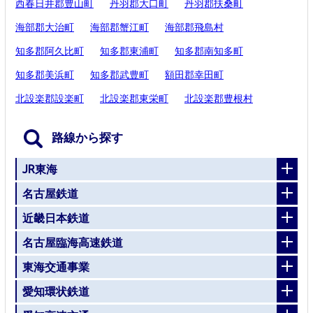
西春日井郡豊山町
丹羽郡大口町
丹羽郡扶桑町
海部郡大治町
海部郡蟹江町
海部郡飛島村
知多郡阿久比町
知多郡東浦町
知多郡南知多町
知多郡美浜町
知多郡武豊町
額田郡幸田町
北設楽郡設楽町
北設楽郡東栄町
北設楽郡豊根村
路線から探す
JR東海
名古屋鉄道
近畿日本鉄道
名古屋臨海高速鉄道
東海交通事業
愛知環状鉄道