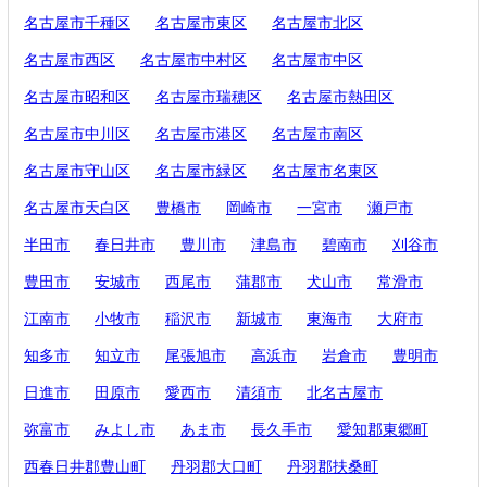
名古屋市千種区
名古屋市東区
名古屋市北区
名古屋市西区
名古屋市中村区
名古屋市中区
名古屋市昭和区
名古屋市瑞穂区
名古屋市熱田区
名古屋市中川区
名古屋市港区
名古屋市南区
名古屋市守山区
名古屋市緑区
名古屋市名東区
名古屋市天白区
豊橋市
岡崎市
一宮市
瀬戸市
半田市
春日井市
豊川市
津島市
碧南市
刈谷市
豊田市
安城市
西尾市
蒲郡市
犬山市
常滑市
江南市
小牧市
稲沢市
新城市
東海市
大府市
知多市
知立市
尾張旭市
高浜市
岩倉市
豊明市
日進市
田原市
愛西市
清須市
北名古屋市
弥富市
みよし市
あま市
長久手市
愛知郡東郷町
西春日井郡豊山町
丹羽郡大口町
丹羽郡扶桑町