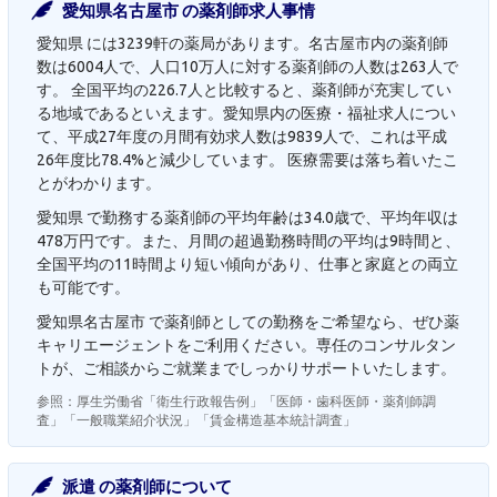
愛知県名古屋市 の薬剤師求人事情
愛知県 には3239軒の薬局があります。名古屋市内の薬剤師
数は6004人で、人口10万人に対する薬剤師の人数は263人で
す。 全国平均の226.7人と比較すると、薬剤師が充実してい
る地域であるといえます。愛知県内の医療・福祉求人につい
て、平成27年度の月間有効求人数は9839人で、これは平成
26年度比78.4%と減少しています。 医療需要は落ち着いたこ
とがわかります。
愛知県 で勤務する薬剤師の平均年齢は34.0歳で、平均年収は
478万円です。また、月間の超過勤務時間の平均は9時間と、
全国平均の11時間より短い傾向があり、仕事と家庭との両立
も可能です。
愛知県名古屋市 で薬剤師としての勤務をご希望なら、ぜひ薬
キャリエージェントをご利用ください。専任のコンサルタン
トが、ご相談からご就業までしっかりサポートいたします。
参照：厚生労働省「衛生行政報告例」「医師・歯科医師・薬剤師調
査」「一般職業紹介状況」「賃金構造基本統計調査」
派遣 の薬剤師について