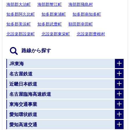
海部郡大治町
海部郡蟹江町
海部郡飛島村
知多郡阿久比町
知多郡東浦町
知多郡南知多町
知多郡美浜町
知多郡武豊町
額田郡幸田町
北設楽郡設楽町
北設楽郡東栄町
北設楽郡豊根村
路線から探す
JR東海
名古屋鉄道
近畿日本鉄道
名古屋臨海高速鉄道
東海交通事業
愛知環状鉄道
愛知高速交通