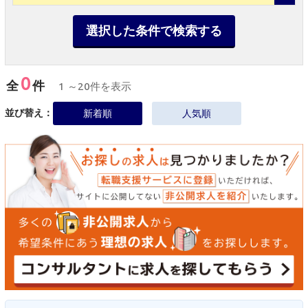
選択した条件で検索する
0
全
件
1 ～20件を表示
並び替え：
新着順
人気順