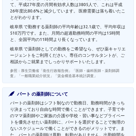
て、平成27年度の月間有効求人数は3805人で、これは平成
26年度比80.6%と減少しています。 医療需要は落ち着いたこ
とがわかります。
岐阜県 で勤務する薬剤師の平均年齢は32.1歳で、平均年収は
510万円です。また、月間の超過勤務時間の平均は15時間
と、全国平均の11時間より長くなっています。
岐阜県 で薬剤師としての勤務をご希望なら、ぜひ薬キャリエ
ージェントをご利用ください。専任のコンサルタントが、ご
相談からご就業までしっかりサポートいたします。
参照：厚生労働省「衛生行政報告例」「医師・歯科医師・薬剤師調
査」「一般職業紹介状況」「賃金構造基本統計調査」
パート の薬剤師について
パートの薬剤師はシフト制なので勤務日、勤務時間がきっち
り決まっており自由な時間で働くことができます。子育て中
のママ薬剤師やご家族の介護や学校・習い事などプライベー
トを優先させたい薬剤師に、パートを選択することで無理の
ないスケジュールで働くことができるのがメリットです。ま
た、パートの薬剤師は異動、転勤がありません。出勤時間を