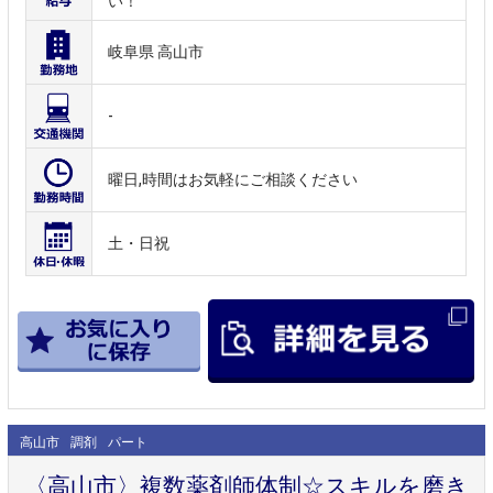
い！
岐阜県 高山市
-
曜日,時間はお気軽にご相談ください
土・日祝
高山市
調剤
パート
〈高山市〉複数薬剤師体制☆スキルを磨き