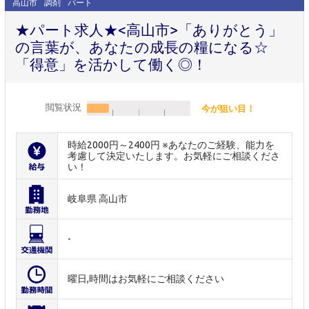
高山市
調剤
パート
★パート求人★<高山市>「ありがとう」
の言葉が、あなたの成長の糧になる☆
「得意」を活かして働く◎！
閲覧状況
今が狙い目！
時給2000円～2400円 ※あなたのご経験、能力を
考慮して決定いたします。お気軽にご相談くださ
い！
岐阜県 高山市
-
曜日,時間はお気軽にご相談ください