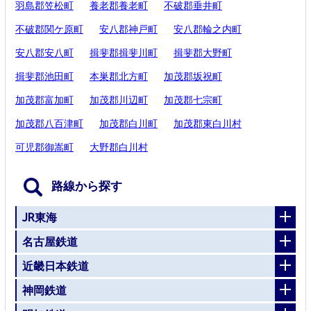
羽島郡笠松町
養老郡養老町
不破郡垂井町
不破郡関ケ原町
安八郡神戸町
安八郡輪之内町
安八郡安八町
揖斐郡揖斐川町
揖斐郡大野町
揖斐郡池田町
本巣郡北方町
加茂郡坂祝町
加茂郡富加町
加茂郡川辺町
加茂郡七宗町
加茂郡八百津町
加茂郡白川町
加茂郡東白川村
可児郡御嵩町
大野郡白川村
路線から探す
JR東海
名古屋鉄道
近畿日本鉄道
神岡鉄道