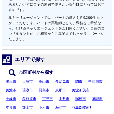
あまりかけずに自宅の周辺で働きたい薬剤師にとってはおす
すめです。
薬キャリエージェントでは、パートの求人を約9,200件あつ
かっております。パートの薬剤師として、勤務をご希望な
ら、ぜひ薬キャリエージェントをご利用ください。専任のコ
ンサルタントが、ご相談からご就業までしっかりサポートい
たします。
エリアで探す
市区町村から探す
岐阜市
大垣市
高山市
多治見市
関市
中津川市
美濃市
瑞浪市
羽島市
恵那市
美濃加茂市
土岐市
各務原市
可児市
山県市
瑞穂市
飛騨市
本巣市
郡上市
下呂市
海津市
羽島郡岐南町