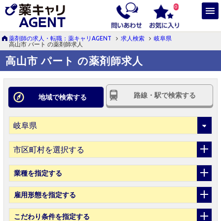
0
薬剤師の求人・転職：薬キャリAGENT
求人検索
岐阜県
高山市 パート の薬剤師求人
高山市 パート の薬剤師求人
路線・駅で検索する
地域で検索する
市区町村を選択する
業種
を指定する
雇用形態
を指定する
こだわり条件
を指定する