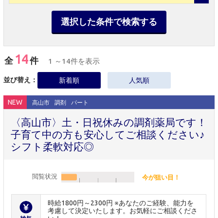
選択した条件で検索する
14
全
件
1 ～14件を表示
並び替え：
新着順
人気順
NEW
高山市
調剤
パート
〈高山市〉土・日祝休みの調剤薬局です！
子育て中の方も安心してご相談ください♪
シフト柔軟対応◎
閲覧状況
今が狙い目！
時給1800円～2300円 ※あなたのご経験、能力を
考慮して決定いたします。お気軽にご相談くださ