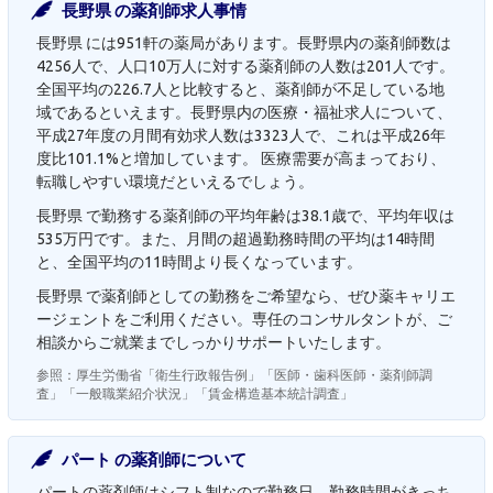
長野県 の薬剤師求人事情
長野県 には951軒の薬局があります。長野県内の薬剤師数は
4256人で、人口10万人に対する薬剤師の人数は201人です。
全国平均の226.7人と比較すると、薬剤師が不足している地
域であるといえます。長野県内の医療・福祉求人について、
平成27年度の月間有効求人数は3323人で、これは平成26年
度比101.1%と増加しています。 医療需要が高まっており、
転職しやすい環境だといえるでしょう。
長野県 で勤務する薬剤師の平均年齢は38.1歳で、平均年収は
535万円です。また、月間の超過勤務時間の平均は14時間
と、全国平均の11時間より長くなっています。
長野県 で薬剤師としての勤務をご希望なら、ぜひ薬キャリエ
ージェントをご利用ください。専任のコンサルタントが、ご
相談からご就業までしっかりサポートいたします。
参照：厚生労働省「衛生行政報告例」「医師・歯科医師・薬剤師調
査」「一般職業紹介状況」「賃金構造基本統計調査」
パート の薬剤師について
パートの薬剤師はシフト制なので勤務日、勤務時間がきっち