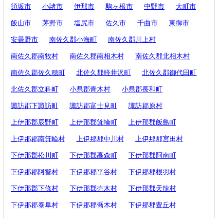
須坂市
小諸市
伊那市
駒ヶ根市
中野市
大町市
飯山市
茅野市
塩尻市
佐久市
千曲市
東御市
安曇野市
南佐久郡小海町
南佐久郡川上村
南佐久郡南牧村
南佐久郡南相木村
南佐久郡北相木村
南佐久郡佐久穂町
北佐久郡軽井沢町
北佐久郡御代田町
北佐久郡立科町
小県郡青木村
小県郡長和町
諏訪郡下諏訪町
諏訪郡富士見町
諏訪郡原村
上伊那郡辰野町
上伊那郡箕輪町
上伊那郡飯島町
上伊那郡南箕輪村
上伊那郡中川村
上伊那郡宮田村
下伊那郡松川町
下伊那郡高森町
下伊那郡阿南町
下伊那郡阿智村
下伊那郡平谷村
下伊那郡根羽村
下伊那郡下條村
下伊那郡売木村
下伊那郡天龍村
下伊那郡泰阜村
下伊那郡喬木村
下伊那郡豊丘村