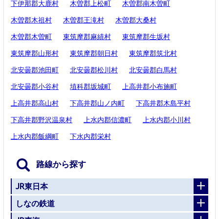
下伊那郡大鹿村
木曽郡上松町
木曽郡南木曽町
木曽郡木祖村
木曽郡王滝村
木曽郡大桑村
木曽郡木曽町
東筑摩郡麻績村
東筑摩郡生坂村
東筑摩郡山形村
東筑摩郡朝日村
東筑摩郡筑北村
北安曇郡池田町
北安曇郡松川村
北安曇郡白馬村
北安曇郡小谷村
埴科郡坂城町
上高井郡小布施町
上高井郡高山村
下高井郡山ノ内町
下高井郡木島平村
下高井郡野沢温泉村
上水内郡信濃町
上水内郡小川村
上水内郡飯綱町
下水内郡栄村
路線から探す
JR東日本
しなの鉄道