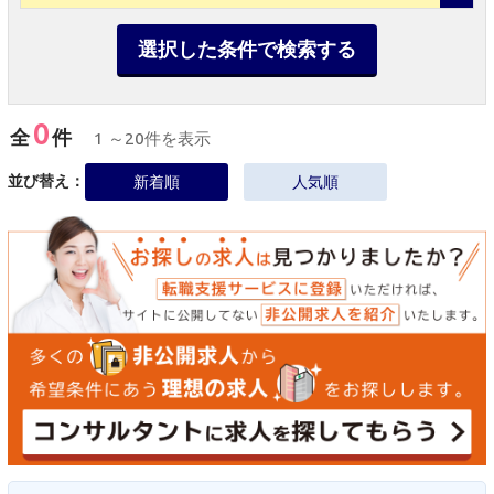
選択した条件で検索する
0
全
件
1 ～20件を表示
並び替え：
新着順
人気順