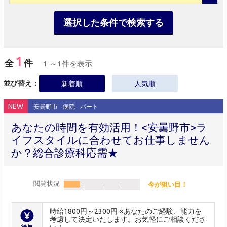
選択した条件で検索する
1
全
件
1 ～1件を表示
並び替え：
新着順
人気順
NEW
安曇野市
病院
パート
あなたの時間を有効活用！<安曇野市>ラ
イフスタイルに合わせてお仕事しません
か？総合診療科応需★
閲覧状況
今が狙い目！
時給1800円～2300円 ※あなたのご経験、能力を
考慮して決定いたします。お気軽にご相談くださ