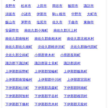
長野市
松本市
上田市
岡谷市
飯田市
諏訪市
須坂市
小諸市
伊那市
駒ヶ根市
中野市
大町市
飯山市
茅野市
塩尻市
佐久市
千曲市
東御市
安曇野市
南佐久郡小海町
南佐久郡川上村
南佐久郡南牧村
南佐久郡南相木村
南佐久郡北相木村
南佐久郡佐久穂町
北佐久郡軽井沢町
北佐久郡御代田町
北佐久郡立科町
小県郡青木村
小県郡長和町
諏訪郡下諏訪町
諏訪郡富士見町
諏訪郡原村
上伊那郡辰野町
上伊那郡箕輪町
上伊那郡飯島町
上伊那郡南箕輪村
上伊那郡中川村
上伊那郡宮田村
下伊那郡松川町
下伊那郡高森町
下伊那郡阿南町
下伊那郡阿智村
下伊那郡平谷村
下伊那郡根羽村
下伊那郡下條村
下伊那郡売木村
下伊那郡天龍村