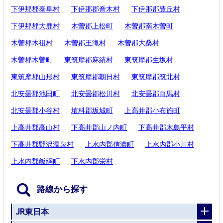
下伊那郡泰阜村
下伊那郡喬木村
下伊那郡豊丘村
下伊那郡大鹿村
木曽郡上松町
木曽郡南木曽町
木曽郡木祖村
木曽郡王滝村
木曽郡大桑村
木曽郡木曽町
東筑摩郡麻績村
東筑摩郡生坂村
東筑摩郡山形村
東筑摩郡朝日村
東筑摩郡筑北村
北安曇郡池田町
北安曇郡松川村
北安曇郡白馬村
北安曇郡小谷村
埴科郡坂城町
上高井郡小布施町
上高井郡高山村
下高井郡山ノ内町
下高井郡木島平村
下高井郡野沢温泉村
上水内郡信濃町
上水内郡小川村
上水内郡飯綱町
下水内郡栄村
路線から探す
JR東日本