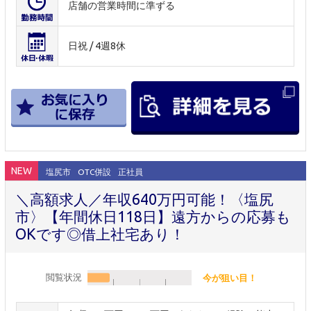
店舗の営業時間に準ずる
日祝 / 4週8休
NEW
塩尻市
OTC併設
正社員
＼高額求人／年収640万円可能！〈塩尻
市〉【年間休日118日】遠方からの応募も
OKです◎借上社宅あり！
閲覧状況
今が狙い目！