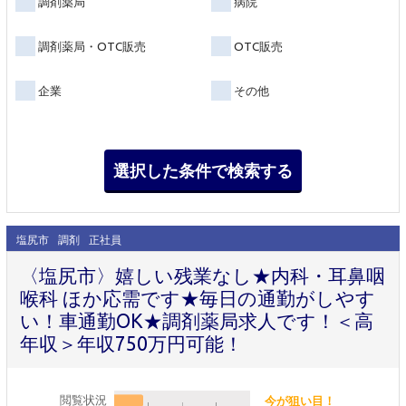
調剤薬局
病院
調剤薬局・OTC販売
OTC販売
企業
その他
塩尻市
調剤
正社員
〈塩尻市〉嬉しい残業なし★内科・耳鼻咽
喉科 ほか応需です★毎日の通勤がしやす
い！車通勤OK★調剤薬局求人です！＜高
年収＞年収750万円可能！
閲覧状況
今が狙い目！