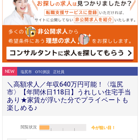
NEW
塩尻市
OTC併設
正社員
＼高額求人／年収640万円可能！〈塩尻
市〉【年間休日118日】うれしい住宅手当
あり★家賃が浮いた分でプライベートも
楽しめる♪
閲覧状況
今が狙い目！