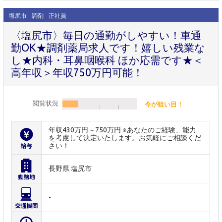
塩尻市
調剤
正社員
〈塩尻市〉毎日の通勤がしやすい！車通
勤OK★調剤薬局求人です！嬉しい残業な
し★内科・耳鼻咽喉科 ほか応需です★＜
高年収＞年収750万円可能！
閲覧状況
今が狙い目！
年収430万円～750万円 ※あなたのご経験、能力
を考慮して決定いたします。お気軽にご相談くだ
さい！
長野県 塩尻市
-