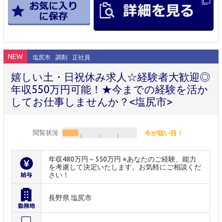
NEW
塩尻市
調剤
正社員
嬉しい土・日祝休み求人☆経験者大歓迎◎
年収550万円可能！★今までの経験を活か
してお仕事しませんか？<塩尻市>
閲覧状況
今が狙い目！
年収480万円～550万円 ※あなたのご経験、能力
を考慮して決定いたします。お気軽にご相談くだ
さい！
長野県 塩尻市