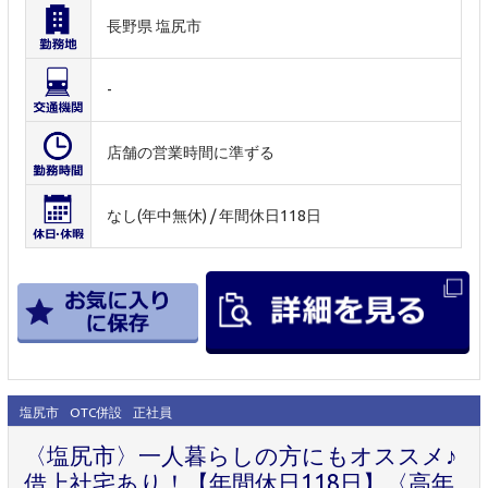
長野県 塩尻市
-
店舗の営業時間に準ずる
なし(年中無休) / 年間休日118日
塩尻市
OTC併設
正社員
〈塩尻市〉一人暮らしの方にもオススメ♪
借上社宅あり！【年間休日118日】〈高年