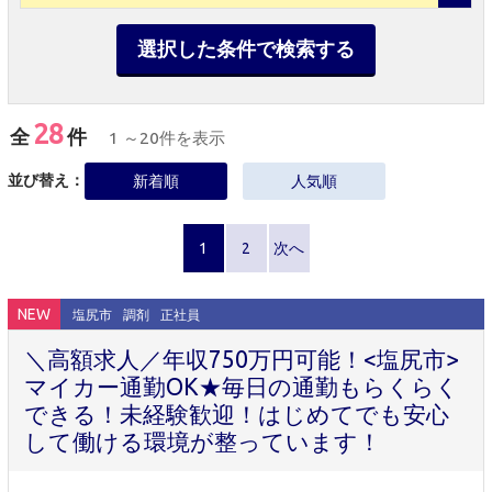
選択した条件で検索する
28
全
件
1 ～20件を表示
並び替え：
新着順
人気順
1
2
次へ
NEW
塩尻市
調剤
正社員
＼高額求人／年収750万円可能！<塩尻市>
マイカー通勤OK★毎日の通勤もらくらく
できる！未経験歓迎！はじめてでも安心
して働ける環境が整っています！