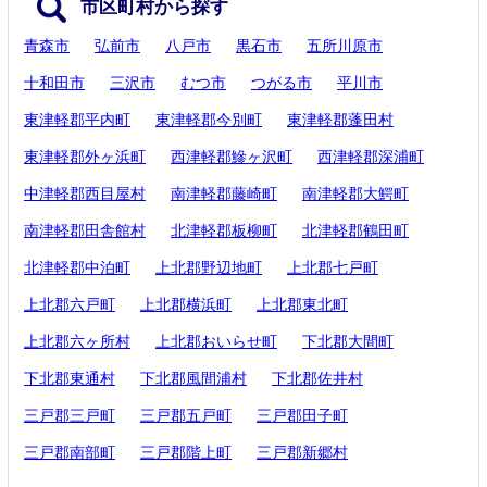
市区町村から探す
青森市
弘前市
八戸市
黒石市
五所川原市
十和田市
三沢市
むつ市
つがる市
平川市
東津軽郡平内町
東津軽郡今別町
東津軽郡蓬田村
東津軽郡外ヶ浜町
西津軽郡鰺ヶ沢町
西津軽郡深浦町
中津軽郡西目屋村
南津軽郡藤崎町
南津軽郡大鰐町
南津軽郡田舎館村
北津軽郡板柳町
北津軽郡鶴田町
北津軽郡中泊町
上北郡野辺地町
上北郡七戸町
上北郡六戸町
上北郡横浜町
上北郡東北町
上北郡六ヶ所村
上北郡おいらせ町
下北郡大間町
下北郡東通村
下北郡風間浦村
下北郡佐井村
三戸郡三戸町
三戸郡五戸町
三戸郡田子町
三戸郡南部町
三戸郡階上町
三戸郡新郷村