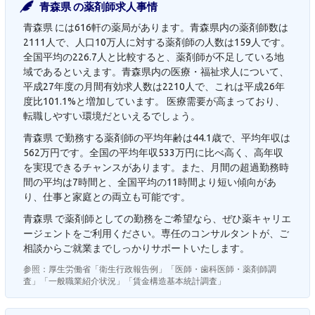
青森県 の薬剤師求人事情
青森県 には616軒の薬局があります。青森県内の薬剤師数は
2111人で、人口10万人に対する薬剤師の人数は159人です。
全国平均の226.7人と比較すると、薬剤師が不足している地
域であるといえます。青森県内の医療・福祉求人について、
平成27年度の月間有効求人数は2210人で、これは平成26年
度比101.1%と増加しています。 医療需要が高まっており、
転職しやすい環境だといえるでしょう。
青森県 で勤務する薬剤師の平均年齢は44.1歳で、平均年収は
562万円です。全国の平均年収533万円に比べ高く、高年収
を実現できるチャンスがあります。また、月間の超過勤務時
間の平均は7時間と、全国平均の11時間より短い傾向があ
り、仕事と家庭との両立も可能です。
青森県 で薬剤師としての勤務をご希望なら、ぜひ薬キャリエ
ージェントをご利用ください。専任のコンサルタントが、ご
相談からご就業までしっかりサポートいたします。
参照：厚生労働省「衛生行政報告例」「医師・歯科医師・薬剤師調
査」「一般職業紹介状況」「賃金構造基本統計調査」