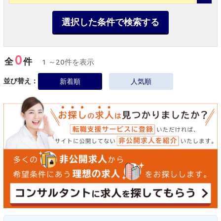
選択した条件で検索する
0
全
件
1 ～20件を表示
並び替え：
新着順
人気順