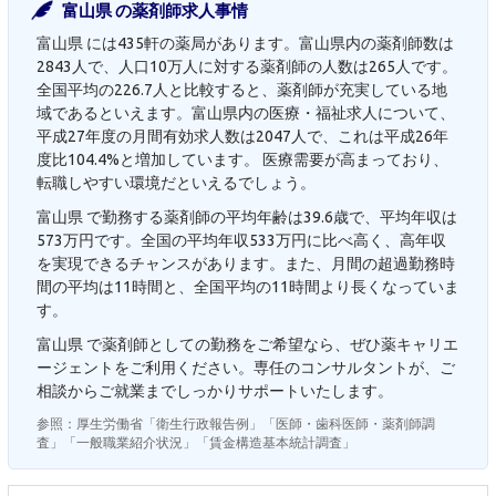
富山県 の薬剤師求人事情
富山県 には435軒の薬局があります。富山県内の薬剤師数は
2843人で、人口10万人に対する薬剤師の人数は265人です。
全国平均の226.7人と比較すると、薬剤師が充実している地
域であるといえます。富山県内の医療・福祉求人について、
平成27年度の月間有効求人数は2047人で、これは平成26年
度比104.4%と増加しています。 医療需要が高まっており、
転職しやすい環境だといえるでしょう。
富山県 で勤務する薬剤師の平均年齢は39.6歳で、平均年収は
573万円です。全国の平均年収533万円に比べ高く、高年収
を実現できるチャンスがあります。また、月間の超過勤務時
間の平均は11時間と、全国平均の11時間より長くなっていま
す。
富山県 で薬剤師としての勤務をご希望なら、ぜひ薬キャリエ
ージェントをご利用ください。専任のコンサルタントが、ご
相談からご就業までしっかりサポートいたします。
参照：厚生労働省「衛生行政報告例」「医師・歯科医師・薬剤師調
査」「一般職業紹介状況」「賃金構造基本統計調査」