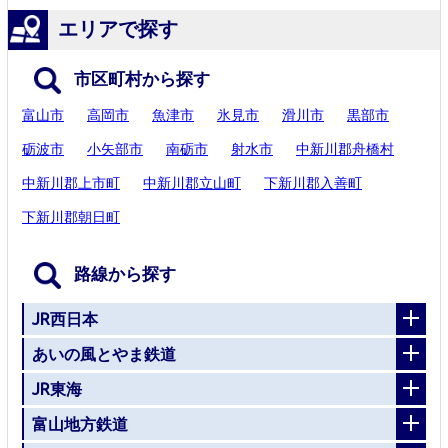
エリアで探す
市区町村から探す
富山市
高岡市
魚津市
氷見市
滑川市
黒部市
砺波市
小矢部市
南砺市
射水市
中新川郡舟橋村
中新川郡上市町
中新川郡立山町
下新川郡入善町
下新川郡朝日町
路線から探す
JR西日本
あいの風とやま鉄道
JR東海
富山地方鉄道