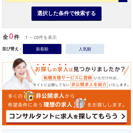
選択した条件で検索する
0
全
件
1 ～20件を表示
並び替え：
新着順
人気順