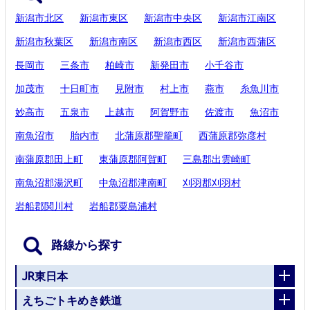
新潟市北区
新潟市東区
新潟市中央区
新潟市江南区
新潟市秋葉区
新潟市南区
新潟市西区
新潟市西蒲区
長岡市
三条市
柏崎市
新発田市
小千谷市
加茂市
十日町市
見附市
村上市
燕市
糸魚川市
妙高市
五泉市
上越市
阿賀野市
佐渡市
魚沼市
南魚沼市
胎内市
北蒲原郡聖籠町
西蒲原郡弥彦村
南蒲原郡田上町
東蒲原郡阿賀町
三島郡出雲崎町
南魚沼郡湯沢町
中魚沼郡津南町
刈羽郡刈羽村
岩船郡関川村
岩船郡粟島浦村
路線から探す
JR東日本
えちごトキめき鉄道