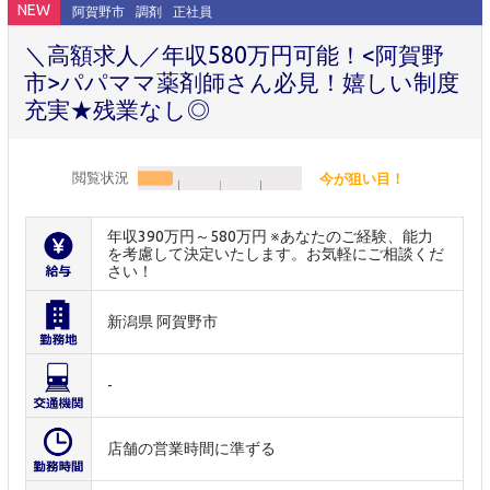
NEW
阿賀野市
調剤
正社員
＼高額求人／年収580万円可能！<阿賀野
市>パパママ薬剤師さん必見！嬉しい制度
充実★残業なし◎
閲覧状況
今が狙い目！
年収390万円～580万円 ※あなたのご経験、能力
を考慮して決定いたします。お気軽にご相談くだ
さい！
新潟県 阿賀野市
-
店舗の営業時間に準ずる