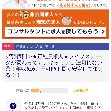
NEW
阿賀野市
OTC併設
正社員
<阿賀野市>★正社員求人★ライフステー
ジが変わっても、キャリアは途切れない
◎！年収626万円可能！長く安定して働け
る◎！
閲覧状況
今が狙い目！
年収515万円～626万円 ※あなたのご経験、能力
を考慮して決定いたします。お気軽にご相談くだ