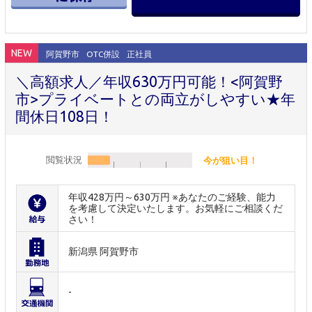
NEW
阿賀野市
OTC併設
正社員
＼高額求人／年収630万円可能！<阿賀野
市>プライベートとの両立がしやすい★年
間休日108日！
閲覧状況
今が狙い目！
年収428万円～630万円 ※あなたのご経験、能力
を考慮して決定いたします。お気軽にご相談くだ
さい！
新潟県 阿賀野市
-