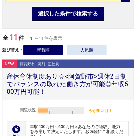
選択した条件で検索する
11
全
件
1 ～11件を表示
並び替え：
新着順
人気順
NEW
阿賀野市
調剤
正社員
産休育休制度あり☆<阿賀野市>週休2日制
でバランスの取れた働き方が可能◎年収6
00万円可能！
閲覧状況
今が狙い目！
年収400万円～600万円 ※あなたのご経験、能力
を考慮して決定いたします。お気軽にご相談くだ