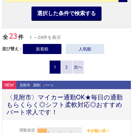
選択した条件で検索する
23
全
件
1 ～20件を表示
並び替え：
新着順
人気順
1
2
次へ
NEW
見附市
調剤
パート
〈見附市〉マイカー通勤OK★毎日の通勤
もらくらく◎シフト柔軟対応◎おすすめ
パート求人です！
閲覧状況
今が狙い目！