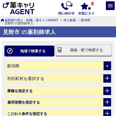
0
薬剤師の求人・転職：薬キャリAGENT
求人検索
新潟県
見附市 の薬剤師求人
見附市 の薬剤師求人
路線・駅で検索する
地域で検索する
市区町村を選択する
業種
を指定する
雇用形態
を指定する
こだわり条件
を指定する