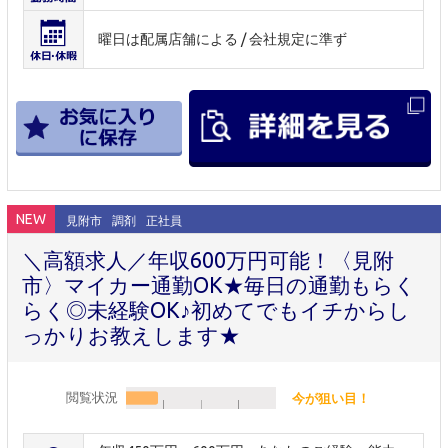
曜日は配属店舗による / 会社規定に準ず
NEW
見附市
調剤
正社員
＼高額求人／年収600万円可能！〈見附
市〉マイカー通勤OK★毎日の通勤もらく
らく◎未経験OK♪初めてでもイチからし
っかりお教えします★
閲覧状況
今が狙い目！