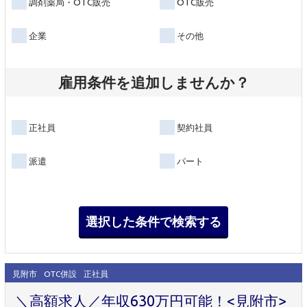
調剤薬局・OTC販売
OTC販売
企業
その他
雇用条件を追加しませんか？
正社員
契約社員
派遣
パート
見附市
OTC併設
正社員
＼高額求人／年収630万円可能！<見附市>