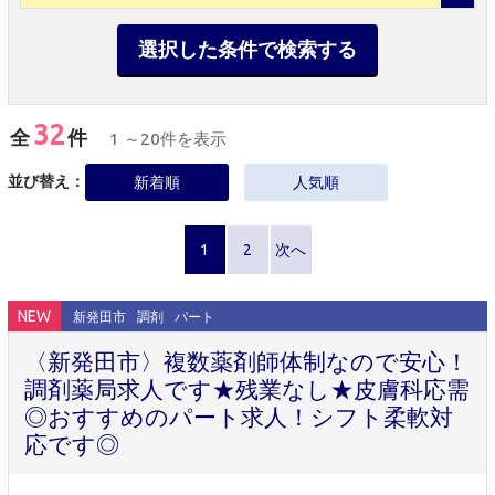
選択した条件で検索する
32
全
件
1 ～20件を表示
並び替え：
新着順
人気順
1
2
次へ
NEW
新発田市
調剤
パート
〈新発田市〉複数薬剤師体制なので安心！
調剤薬局求人です★残業なし★皮膚科応需
◎おすすめのパート求人！シフト柔軟対
応です◎