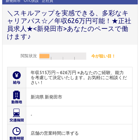
新発田市
OTC併設
正社員
＼スキルアップを実感できる、多彩なキ
ャリアパス☆／年収626万円可能！★正社
員求人★<新発田市>あなたのペースで働
けます♪
閲覧状況
今が狙い目！
年収515万円～626万円 ※あなたのご経験、能力
を考慮して決定いたします。お気軽にご相談くだ
さい！
新潟県 新発田市
-
店舗の営業時間に準ずる