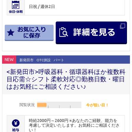
日祝 / 週休2日
NEW
新発田市
OTC併設
パート
<新発田市>呼吸器科・循環器科ほか複数科
目応需☆シフト柔軟対応◎勤務日数・曜日
はお気軽にご相談ください♪
閲覧状況
今が狙い目！
時給2000円～2600円 ※あなたのご経験、能力を
考慮して決定いたします。お気軽にご相談くださ
い！