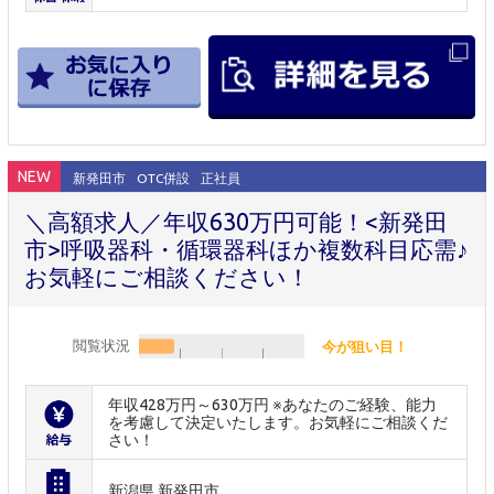
NEW
新発田市
OTC併設
正社員
＼高額求人／年収630万円可能！<新発田
市>呼吸器科・循環器科ほか複数科目応需♪
お気軽にご相談ください！
閲覧状況
今が狙い目！
年収428万円～630万円 ※あなたのご経験、能力
を考慮して決定いたします。お気軽にご相談くだ
さい！
新潟県 新発田市