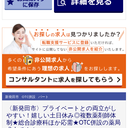
新発田市
OTC併設
パート
〈新発田市〉プライベートとの両立がし
やすい！嬉しい土日休み◎複数薬剤師体
制★総合診療科ほか応需★OTC併設の薬局