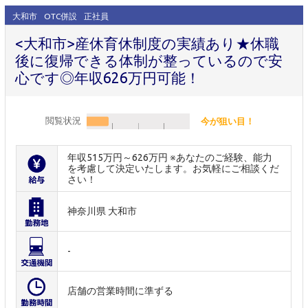
大和市
OTC併設
正社員
<大和市>産休育休制度の実績あり★休職
後に復帰できる体制が整っているので安
心です◎年収626万円可能！
閲覧状況
今が狙い目！
年収515万円～626万円 ※あなたのご経験、能力
を考慮して決定いたします。お気軽にご相談くだ
さい！
神奈川県 大和市
-
店舗の営業時間に準ずる