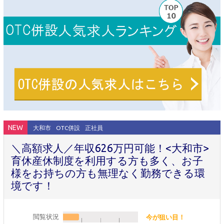
NEW
大和市
OTC併設
正社員
＼高額求人／年収626万円可能！<大和市>
育休産休制度を利用する方も多く、お子
様をお持ちの方も無理なく勤務できる環
境です！
閲覧状況
今が狙い目！