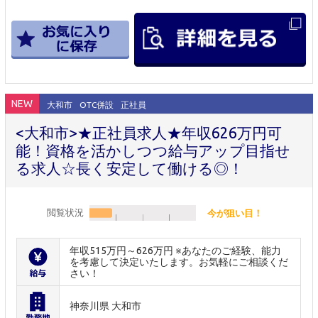
NEW
大和市
OTC併設
正社員
<大和市>★正社員求人★年収626万円可
能！資格を活かしつつ給与アップ目指せ
る求人☆長く安定して働ける◎！
閲覧状況
今が狙い目！
年収515万円～626万円 ※あなたのご経験、能力
を考慮して決定いたします。お気軽にご相談くだ
さい！
神奈川県 大和市