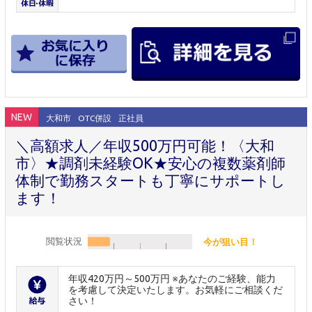
NEW
大和市
OTC併設
正社員
＼高額求人／年収500万円可能！〈大和
市〉★調剤未経験OK★安心の複数薬剤師
体制で勤務スタートも丁寧にサポートし
ます！
閲覧状況
今が狙い目！
年収420万円～500万円 ※あなたのご経験、能力
を考慮して決定いたします。お気軽にご相談くだ
さい！