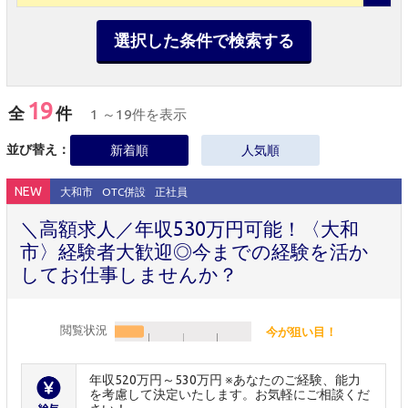
選択した条件で検索する
19
全
件
1 ～19件を表示
並び替え：
新着順
人気順
NEW
大和市
OTC併設
正社員
＼高額求人／年収530万円可能！〈大和
市〉経験者大歓迎◎今までの経験を活か
してお仕事しませんか？
閲覧状況
今が狙い目！
年収520万円～530万円 ※あなたのご経験、能力
を考慮して決定いたします。お気軽にご相談くだ