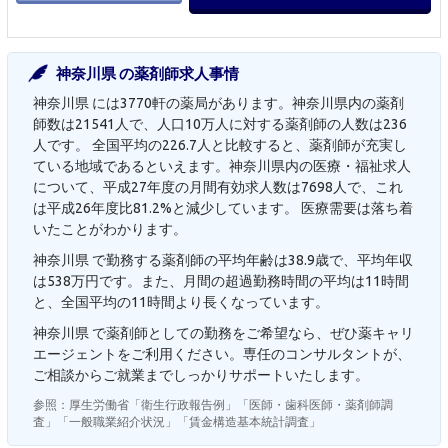
神奈川県 の薬剤師求人事情
神奈川県 には3770軒の薬局があります。神奈川県内の薬剤
師数は21541人で、人口10万人に対する薬剤師の人数は236
人です。 全国平均の226.7人と比較すると、薬剤師が充実し
ている地域であるといえます。神奈川県内の医療・福祉求人
について、平成27年度の月間有効求人数は7698人で、これ
は平成26年度比81.2%と減少しています。 医療需要は落ち着
いたことがわかります。
神奈川県 で勤務する薬剤師の平均年齢は38.9歳で、平均年収
は538万円です。また、月間の超過勤務時間の平均は11時間
と、全国平均の11時間より長くなっています。
神奈川県 で薬剤師としての勤務をご希望なら、ぜひ薬キャリ
エージェントをご利用ください。専任のコンサルタントが、
ご相談からご就業までしっかりサポートいたします。
参照：厚生労働省「衛生行政報告例」「医師・歯科医師・薬剤師調
査」「一般職業紹介状況」「賃金構造基本統計調査」