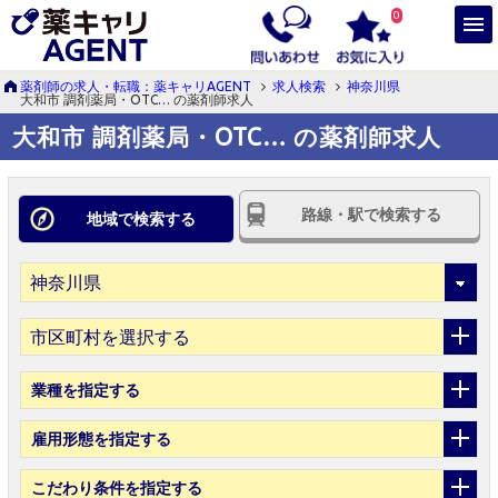
0
薬剤師の求人・転職：薬キャリAGENT
求人検索
神奈川県
大和市 調剤薬局・OTC… の薬剤師求人
大和市 調剤薬局・OTC… の薬剤師求人
路線・駅で検索する
地域で検索する
市区町村を選択する
業種
を指定する
雇用形態
を指定する
こだわり条件
を指定する