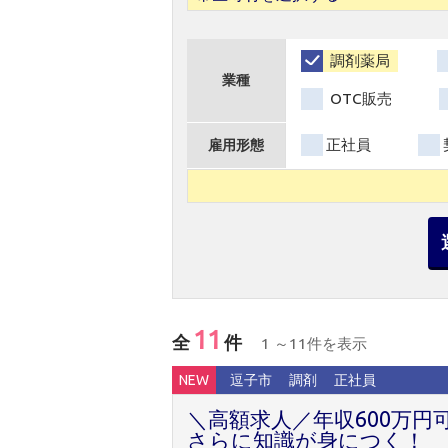
調剤薬局
業種
OTC販売
正社員
雇用形態
11
全
件
1 ～11件を表示
NEW
逗子市
調剤
正社員
＼高額求人／年収600万円
さらに知識が身につく！