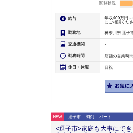
閲覧状況
年収400万円
給与
にご相談くだ
勤務地
神奈川県 逗子
交通機関
-
勤務時間
店舗の営業時
休日・休暇
日祝
NEW
逗子市
調剤
パート
<逗子市>家庭も大事にで