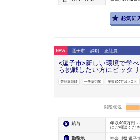
NEW
逗子市
調剤
正社員
<逗子市>新しい環境で学
ら挑戦したい方にピッタリ
管理薬剤師
一般薬剤師
年収600万以上O.K.
閲覧状況
年収400万円
給与
にご相談くだ
勤務地
神奈川県 逗子