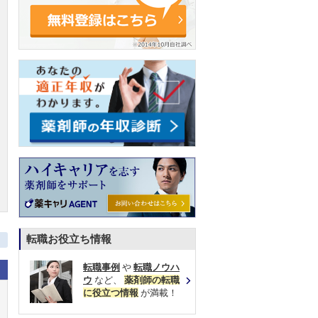
転職お役立ち情報
転職事例
や
転職ノウハ
ウ
など、
薬剤師の転職
に役立つ情報
が満載！