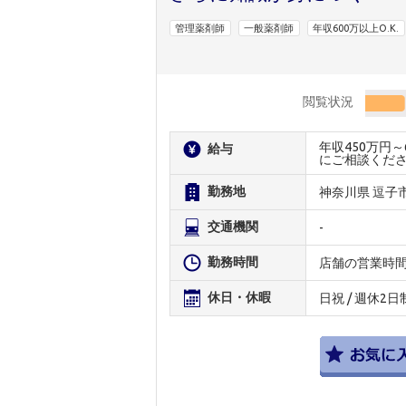
管理薬剤師
一般薬剤師
年収600万以上O.K.
閲覧状況
年収450万円
給与
にご相談くだ
勤務地
神奈川県 逗子
交通機関
-
勤務時間
店舗の営業時
休日・休暇
日祝 / 週休2日