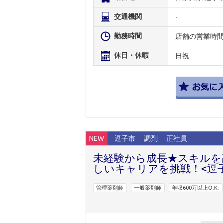
交通機関
-
勤務時間
店舗の営業時
休日・休暇
日祝
NEW
逗子市
調剤
正社員
未経験から成長★スキルを
しいキャリアを挑戦！<逗子
管理薬剤師
一般薬剤師
年収600万以上O.K.