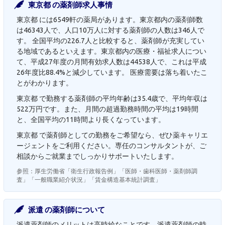
東京都 の薬剤師求人事情
東京都 には6549軒の薬局があります。東京都内の薬剤師数
は46343人で、人口10万人に対する薬剤師の人数は346人で
す。 全国平均の226.7人と比較すると、薬剤師が充実してい
る地域であるといえます。東京都内の医療・福祉求人につい
て、平成27年度の月間有効求人数は44538人で、これは平成
26年度比88.4%と減少しています。 医療需要は落ち着いたこ
とがわかります。
東京都 で勤務する薬剤師の平均年齢は35.4歳で、平均年収は
522万円です。また、月間の超過勤務時間の平均は19時間
と、全国平均の11時間より長くなっています。
東京都 で薬剤師としての勤務をご希望なら、ぜひ薬キャリエ
ージェントをご利用ください。専任のコンサルタントが、ご
相談からご就業までしっかりサポートいたします。
参照：厚生労働省「衛生行政報告例」「医師・歯科医師・薬剤師調
査」「一般職業紹介状況」「賃金構造基本統計調査」
派遣 の薬剤師について
派遣薬剤師のメリットは高時給なことです。派遣薬剤師の時