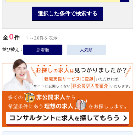
選択した条件で検索する
0
全
件
1 ～20件を表示
並び替え：
新着順
人気順