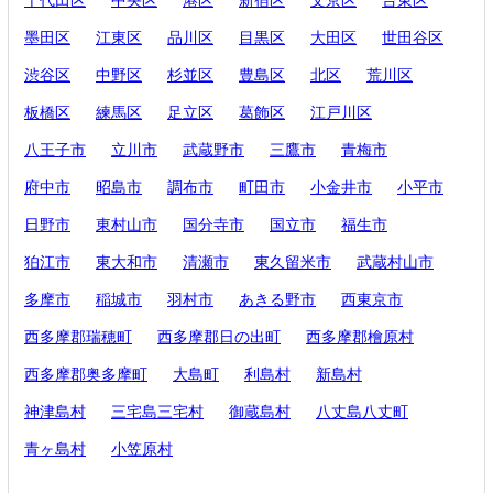
千代田区
中央区
港区
新宿区
文京区
台東区
墨田区
江東区
品川区
目黒区
大田区
世田谷区
渋谷区
中野区
杉並区
豊島区
北区
荒川区
板橋区
練馬区
足立区
葛飾区
江戸川区
八王子市
立川市
武蔵野市
三鷹市
青梅市
府中市
昭島市
調布市
町田市
小金井市
小平市
日野市
東村山市
国分寺市
国立市
福生市
狛江市
東大和市
清瀬市
東久留米市
武蔵村山市
多摩市
稲城市
羽村市
あきる野市
西東京市
西多摩郡瑞穂町
西多摩郡日の出町
西多摩郡檜原村
西多摩郡奥多摩町
大島町
利島村
新島村
神津島村
三宅島三宅村
御蔵島村
八丈島八丈町
青ヶ島村
小笠原村