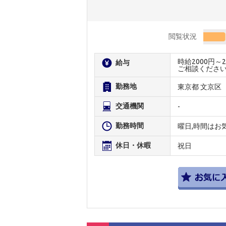
閲覧状況
時給2000円
給与
ご相談くださ
勤務地
東京都 文京区
交通機関
-
勤務時間
曜日,時間はお
休日・休暇
祝日