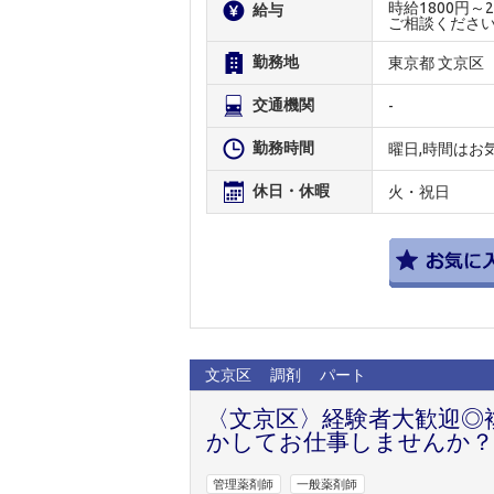
時給1800円
給与
ご相談くださ
勤務地
東京都 文京区
交通機関
-
勤務時間
曜日,時間はお
休日・休暇
火・祝日
文京区
調剤
パート
〈文京区〉経験者大歓迎◎
かしてお仕事しませんか？
管理薬剤師
一般薬剤師