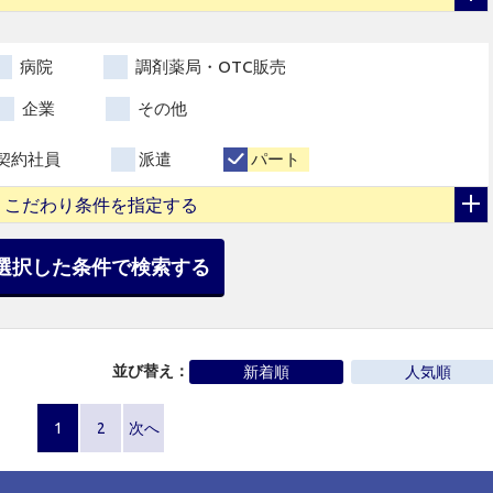
病院
調剤薬局・OTC販売
企業
その他
契約社員
派遣
パート
こだわり条件を指定する
選択した条件で検索する
並び替え：
新着順
人気順
1
2
次へ