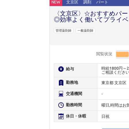
NEW
文京区
調剤
パート
〈文京区〉☆おすすめパー
◎効率よく働いてプライベ
管理薬剤師
一般薬剤師
閲覧状況
時給1800円
給与
ご相談くださ
勤務地
東京都 文京区
交通機関
-
勤務時間
曜日,時間はお
休日・休暇
日祝