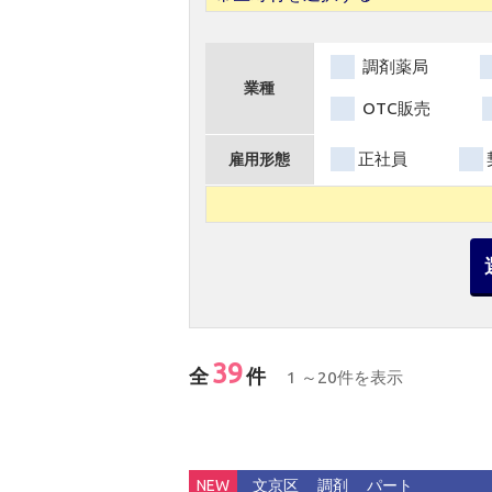
調剤薬局
業種
OTC販売
正社員
雇用形態
39
全
件
1 ～20件を表示
NEW
文京区
調剤
パート