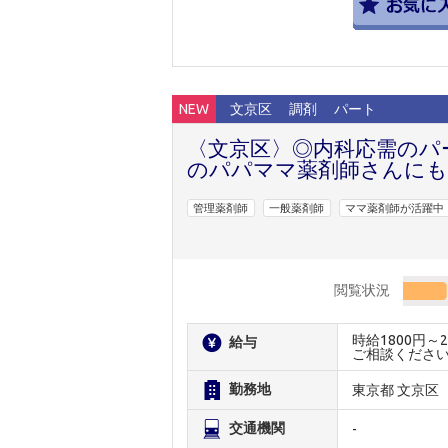
NEW
文京区
調剤
パート
〈文京区〉◎内科応需のパ
のパパママ薬剤師さんに
管理薬剤師
一般薬剤師
ママ薬剤師が活躍中
閲覧状況
時給1800円
給与
ご相談くださ
勤務地
東京都 文京区
交通機関
-