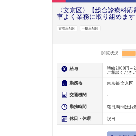
〈文京区〉【総合診療科応
率よく業務に取り組めます
管理薬剤師
一般薬剤師
閲覧状況
時給2000円
給与
ご相談くださ
勤務地
東京都 文京区
交通機関
-
勤務時間
曜日,時間はお
休日・休暇
祝日