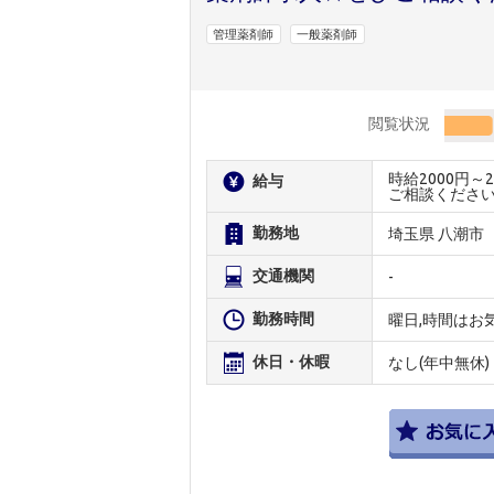
管理薬剤師
一般薬剤師
閲覧状況
時給2000円
給与
ご相談くださ
勤務地
埼玉県 八潮市
交通機関
-
勤務時間
曜日,時間はお
休日・休暇
なし(年中無休)