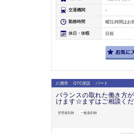
交通機関
-
勤務時間
曜日,時間はお
休日・休暇
日祝
八潮市
OTC併設
パート
バランスの取れた働き方が
けます☆まずはご相談くだ
管理薬剤師
一般薬剤師