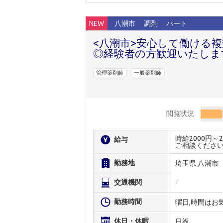
NEW
八潮市
調剤
パート
<八潮市>安心して働ける
◎経験者の方歓迎いたしま
管理薬剤師
一般薬剤師
閲覧状況
時給2000円
給与
ご相談くださ
勤務地
埼玉県 八潮市
交通機関
-
勤務時間
曜日,時間はお
休日・休暇
日祝