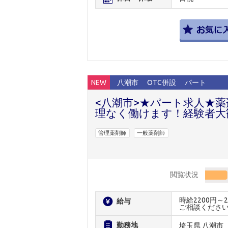
NEW
八潮市
OTC併設
パート
<八潮市>★パート求人★
理なく働けます！経験者大
管理薬剤師
一般薬剤師
閲覧状況
時給2200円
給与
ご相談くださ
勤務地
埼玉県 八潮市