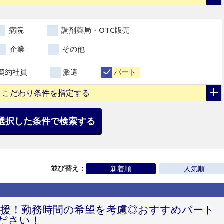
病院
調剤薬局・OTC販売
企業
その他
契約社員
派遣
パート
こだわり条件を指定する
選択した条件で検索する
並び替え：
新着順
人気順
応援！勤務時間の希望を考慮◎おすすめパート
ださい！