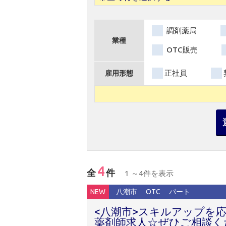
調剤薬局
業種
OTC販売
正社員
雇用形態
4
全
件
1 ～4件を表示
NEW
八潮市
OTC
パート
<八潮市>スキルアップを
薬剤師求人☆ぜひご相談く