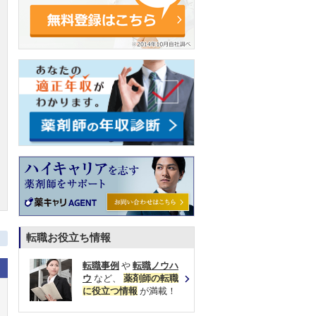
転職お役立ち情報
転職事例
や
転職ノウハ
ウ
など、
薬剤師の転職
に役立つ情報
が満載！