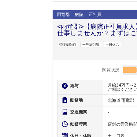
雨竜郡
病院
正社員
<雨竜郡>【病院正社員求
仕事しませんか？まずはご
管理薬剤師
一般薬剤師
土日休み
閲覧状況
月給24万円～
給与
ご相談くださ
勤務地
北海道 雨竜郡
交通機関
-
勤務時間
店舗の営業時
休日・休暇
土・日祝