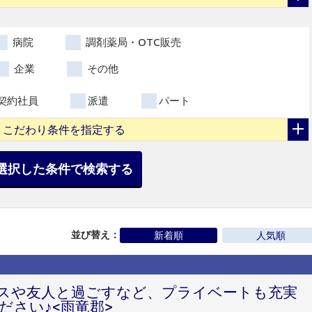
病院
調剤薬局・OTC販売
企業
その他
契約社員
派遣
パート
こだわり条件を指定する
選択した条件で検索する
並び替え：
新着順
人気順
スや友人と過ごすなど、プライベートも充実
ださい♪<雨竜郡>