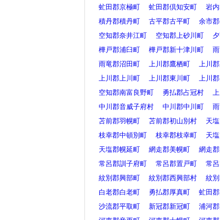
虻田郡京極町
虻田郡倶知安町
岩内
積丹郡積丹町
古平郡古平町
余市郡
空知郡奈井江町
空知郡上砂川町
夕
樺戸郡浦臼町
樺戸郡新十津川町
雨
雨竜郡沼田町
上川郡鷹栖町
上川郡
上川郡上川町
上川郡東川町
上川郡
空知郡南富良野町
勇払郡占冠村
上
中川郡音威子府村
中川郡中川町
雨
苫前郡羽幌町
苫前郡初山別村
天塩
枝幸郡中頓別町
枝幸郡枝幸町
天塩
天塩郡幌延町
網走郡美幌町
網走郡
常呂郡訓子府町
常呂郡置戸町
常呂
紋別郡興部町
紋別郡西興部村
紋別
白老郡白老町
勇払郡厚真町
虻田郡
沙流郡平取町
新冠郡新冠町
浦河郡