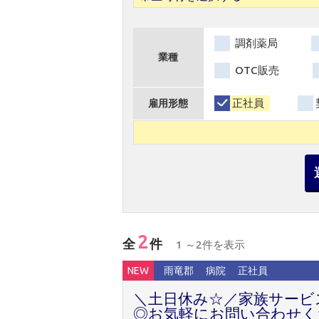
調剤薬局
業種
OTC販売
正社員
雇用形態
2
全
件
1 ～2件を表示
NEW
雨竜郡
病院
正社員
＼土日休み☆／家族サービ
◎お気軽にお問い合わせく