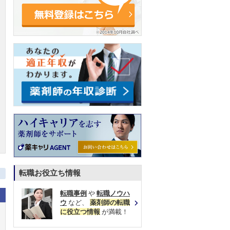
転職お役立ち情報
転職事例
や
転職ノウハ
ウ
など、
薬剤師の転職
に役立つ情報
が満載！