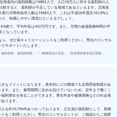
。北海道内の薬剤師数は10803人で、人口10万人に対する薬剤師の人
7人と比較すると、薬剤師が不足している地域であるといえます。北海道
の月間有効求人数は10685人で、これは平成26年度比102.8%と
おり、転職しやすい環境だといえるでしょう。
4.9歳で、平均年収は453万円です。また、月間の超過勤務時間の平
り長くなっています。
望なら、ぜひ薬キャリエージェントをご利用ください。専任のコンサル
かりサポートいたします。
・歯科医師・薬剤師調査」「一般職業紹介状況」「賃金構造基本統計調査」
大きなメリットになります。基本的にどの職場でも定期昇給制度があ
きます。また、雇用期間に定めを設けていないため、定年まで働くこ
い福利厚生を得ることができます。厚生年金や健康保険などの社会保
があります。
人を約10,700件あつかっております。正社員の薬剤師として、勤務
ントをご利用ください。専任のコンサルタントが、ご相談からご就業