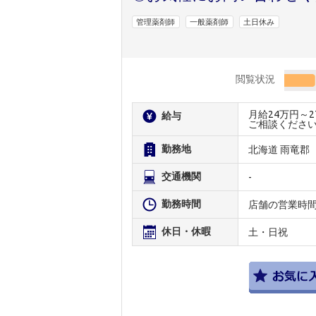
管理薬剤師
一般薬剤師
土日休み
閲覧状況
月給24万円～
給与
ご相談くださ
勤務地
北海道 雨竜郡
交通機関
-
勤務時間
店舗の営業時
休日・休暇
土・日祝