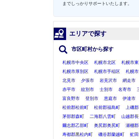
までしっかりサポートいたします。
エリアで探す
市区町村から探す
札幌市中央区
札幌市北区
札幌市東
札幌市厚別区
札幌市手稲区
札幌市
北見市
夕張市
岩見沢市
網走市
赤平市
紋別市
士別市
名寄市
富良野市
登別市
恵庭市
伊達市
松前郡松前町
松前郡福島町
上磯郡
茅部郡森町
二海郡八雲町
山越郡長
爾志郡乙部町
奥尻郡奥尻町
瀬棚郡
寿都郡黒松内町
磯谷郡蘭越町
虻田