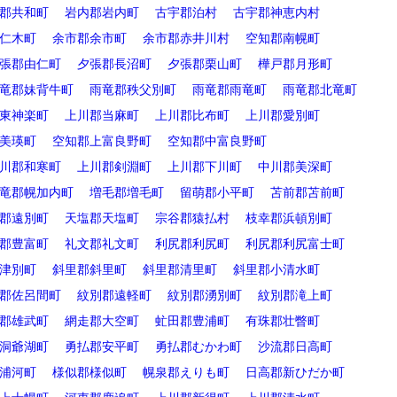
郡共和町
岩内郡岩内町
古宇郡泊村
古宇郡神恵内村
仁木町
余市郡余市町
余市郡赤井川村
空知郡南幌町
張郡由仁町
夕張郡長沼町
夕張郡栗山町
樺戸郡月形町
竜郡妹背牛町
雨竜郡秩父別町
雨竜郡雨竜町
雨竜郡北竜町
東神楽町
上川郡当麻町
上川郡比布町
上川郡愛別町
美瑛町
空知郡上富良野町
空知郡中富良野町
川郡和寒町
上川郡剣淵町
上川郡下川町
中川郡美深町
竜郡幌加内町
増毛郡増毛町
留萌郡小平町
苫前郡苫前町
郡遠別町
天塩郡天塩町
宗谷郡猿払村
枝幸郡浜頓別町
郡豊富町
礼文郡礼文町
利尻郡利尻町
利尻郡利尻富士町
津別町
斜里郡斜里町
斜里郡清里町
斜里郡小清水町
郡佐呂間町
紋別郡遠軽町
紋別郡湧別町
紋別郡滝上町
郡雄武町
網走郡大空町
虻田郡豊浦町
有珠郡壮瞥町
洞爺湖町
勇払郡安平町
勇払郡むかわ町
沙流郡日高町
浦河町
様似郡様似町
幌泉郡えりも町
日高郡新ひだか町