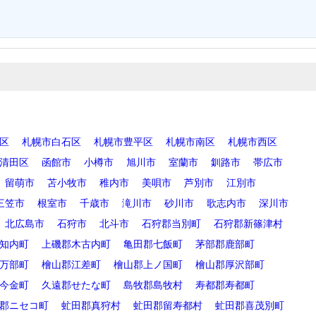
区
札幌市白石区
札幌市豊平区
札幌市南区
札幌市西区
清田区
函館市
小樽市
旭川市
室蘭市
釧路市
帯広市
留萌市
苫小牧市
稚内市
美唄市
芦別市
江別市
三笠市
根室市
千歳市
滝川市
砂川市
歌志内市
深川市
北広島市
石狩市
北斗市
石狩郡当別町
石狩郡新篠津村
知内町
上磯郡木古内町
亀田郡七飯町
茅部郡鹿部町
万部町
檜山郡江差町
檜山郡上ノ国町
檜山郡厚沢部町
今金町
久遠郡せたな町
島牧郡島牧村
寿都郡寿都町
郡ニセコ町
虻田郡真狩村
虻田郡留寿都村
虻田郡喜茂別町