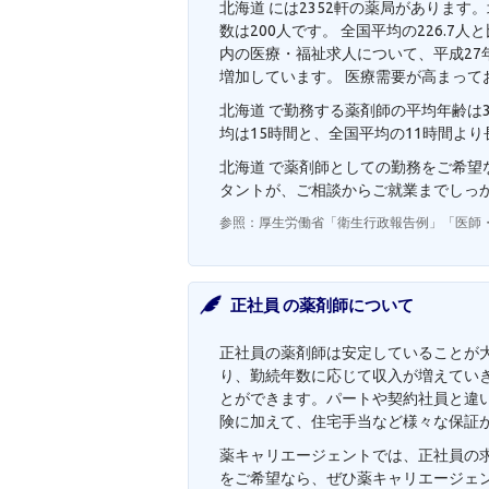
北海道 には2352軒の薬局があります
数は200人です。 全国平均の226.
内の医療・福祉求人について、平成27年度
増加しています。 医療需要が高まって
北海道 で勤務する薬剤師の平均年齢は3
均は15時間と、全国平均の11時間よ
北海道 で薬剤師としての勤務をご希
タントが、ご相談からご就業までしっ
参照：厚生労働省「衛生行政報告例」「医師
正社員 の薬剤師について
正社員の薬剤師は安定していることが
り、勤続年数に応じて収入が増えてい
とができます。パートや契約社員と違
険に加えて、住宅手当など様々な保証
薬キャリエージェントでは、正社員の求
をご希望なら、ぜひ薬キャリエージェ