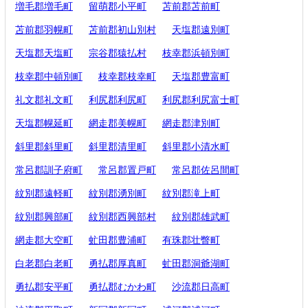
増毛郡増毛町
留萌郡小平町
苫前郡苫前町
苫前郡羽幌町
苫前郡初山別村
天塩郡遠別町
天塩郡天塩町
宗谷郡猿払村
枝幸郡浜頓別町
枝幸郡中頓別町
枝幸郡枝幸町
天塩郡豊富町
礼文郡礼文町
利尻郡利尻町
利尻郡利尻富士町
天塩郡幌延町
網走郡美幌町
網走郡津別町
斜里郡斜里町
斜里郡清里町
斜里郡小清水町
常呂郡訓子府町
常呂郡置戸町
常呂郡佐呂間町
紋別郡遠軽町
紋別郡湧別町
紋別郡滝上町
紋別郡興部町
紋別郡西興部村
紋別郡雄武町
網走郡大空町
虻田郡豊浦町
有珠郡壮瞥町
白老郡白老町
勇払郡厚真町
虻田郡洞爺湖町
勇払郡安平町
勇払郡むかわ町
沙流郡日高町