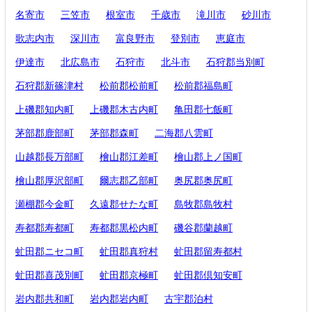
名寄市
三笠市
根室市
千歳市
滝川市
砂川市
歌志内市
深川市
富良野市
登別市
恵庭市
伊達市
北広島市
石狩市
北斗市
石狩郡当別町
石狩郡新篠津村
松前郡松前町
松前郡福島町
上磯郡知内町
上磯郡木古内町
亀田郡七飯町
茅部郡鹿部町
茅部郡森町
二海郡八雲町
山越郡長万部町
檜山郡江差町
檜山郡上ノ国町
檜山郡厚沢部町
爾志郡乙部町
奥尻郡奥尻町
瀬棚郡今金町
久遠郡せたな町
島牧郡島牧村
寿都郡寿都町
寿都郡黒松内町
磯谷郡蘭越町
虻田郡ニセコ町
虻田郡真狩村
虻田郡留寿都村
虻田郡喜茂別町
虻田郡京極町
虻田郡倶知安町
岩内郡共和町
岩内郡岩内町
古宇郡泊村