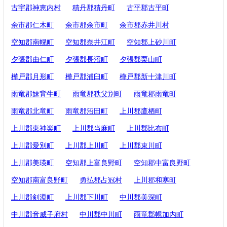
古宇郡神恵内村
積丹郡積丹町
古平郡古平町
余市郡仁木町
余市郡余市町
余市郡赤井川村
空知郡南幌町
空知郡奈井江町
空知郡上砂川町
夕張郡由仁町
夕張郡長沼町
夕張郡栗山町
樺戸郡月形町
樺戸郡浦臼町
樺戸郡新十津川町
雨竜郡妹背牛町
雨竜郡秩父別町
雨竜郡雨竜町
雨竜郡北竜町
雨竜郡沼田町
上川郡鷹栖町
上川郡東神楽町
上川郡当麻町
上川郡比布町
上川郡愛別町
上川郡上川町
上川郡東川町
上川郡美瑛町
空知郡上富良野町
空知郡中富良野町
空知郡南富良野町
勇払郡占冠村
上川郡和寒町
上川郡剣淵町
上川郡下川町
中川郡美深町
中川郡音威子府村
中川郡中川町
雨竜郡幌加内町