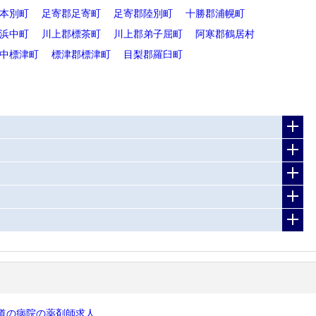
本別町
足寄郡足寄町
足寄郡陸別町
十勝郡浦幌町
浜中町
川上郡標茶町
川上郡弟子屈町
阿寒郡鶴居村
中標津町
標津郡標津町
目梨郡羅臼町
道の病院の薬剤師求人