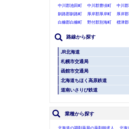
中川郡池田町
中川郡豊頃町
中川郡
釧路郡釧路町
厚岸郡厚岸町
厚岸郡
白糠郡白糠町
野付郡別海町
標津郡
路線から探す
JR北海道
札幌市交通局
函館市交通局
北海道ちほく高原鉄道
道南いさりび鉄道
業種から探す
北海道の調剤薬局の薬剤師求人
北海