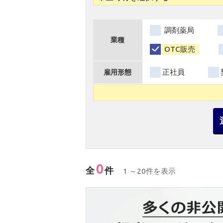
調剤薬局
業種
OTC販売
正社員
雇用形態
0
全
件
1 ～20件を表示