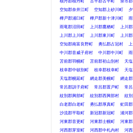
積丹郡積丹町
古平郡古平町
余市郡
空知郡奈井江町
空知郡上砂川町
夕
樺戸郡浦臼町
樺戸郡新十津川町
雨
雨竜郡沼田町
上川郡鷹栖町
上川郡
上川郡上川町
上川郡東川町
上川郡
空知郡南富良野町
勇払郡占冠村
上
中川郡音威子府村
中川郡中川町
雨
苫前郡羽幌町
苫前郡初山別村
天塩
枝幸郡中頓別町
枝幸郡枝幸町
天塩
天塩郡幌延町
網走郡美幌町
網走郡
常呂郡訓子府町
常呂郡置戸町
常呂
紋別郡興部町
紋別郡西興部村
紋別
白老郡白老町
勇払郡厚真町
虻田郡
沙流郡平取町
新冠郡新冠町
浦河郡
河東郡音更町
河東郡士幌町
河東郡
河西郡芽室町
河西郡中札内村
河西