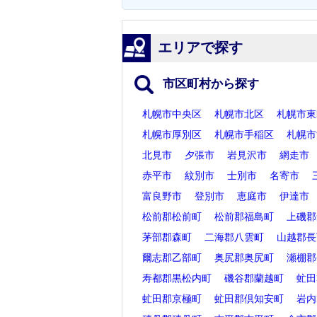
エリアで探す
市区町村から探す
札幌市中央区
札幌市北区
札幌市東
札幌市厚別区
札幌市手稲区
札幌市
北見市
夕張市
岩見沢市
網走市
赤平市
紋別市
士別市
名寄市
富良野市
登別市
恵庭市
伊達市
松前郡松前町
松前郡福島町
上磯郡
茅部郡森町
二海郡八雲町
山越郡長
爾志郡乙部町
奥尻郡奥尻町
瀬棚郡
寿都郡黒松内町
磯谷郡蘭越町
虻田
虻田郡京極町
虻田郡倶知安町
岩内