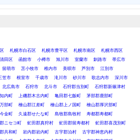
区
札幌市白石区
札幌市豊平区
札幌市南区
札幌市西区
清田区
函館市
小樽市
旭川市
室蘭市
釧路市
帯広市
留萌市
苫小牧市
稚内市
美唄市
芦別市
江別市
三笠市
根室市
千歳市
滝川市
砂川市
歌志内市
深川市
北広島市
石狩市
北斗市
石狩郡当別町
石狩郡新篠津村
知内町
上磯郡木古内町
亀田郡七飯町
茅部郡鹿部町
万部町
檜山郡江差町
檜山郡上ノ国町
檜山郡厚沢部町
今金町
久遠郡せたな町
島牧郡島牧村
寿都郡寿都町
郡ニセコ町
虻田郡真狩村
虻田郡留寿都村
虻田郡喜茂別町
郡共和町
岩内郡岩内町
古宇郡泊村
古宇郡神恵内村