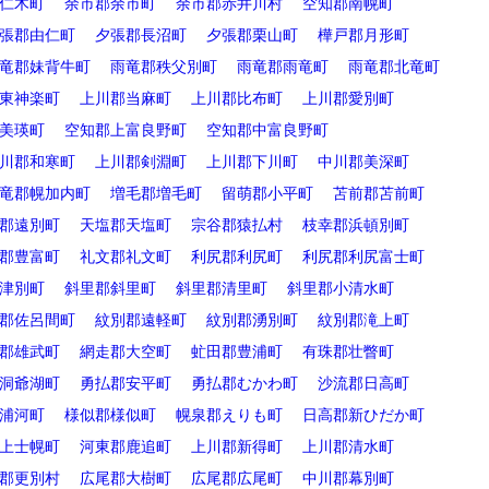
仁木町
余市郡余市町
余市郡赤井川村
空知郡南幌町
張郡由仁町
夕張郡長沼町
夕張郡栗山町
樺戸郡月形町
竜郡妹背牛町
雨竜郡秩父別町
雨竜郡雨竜町
雨竜郡北竜町
東神楽町
上川郡当麻町
上川郡比布町
上川郡愛別町
美瑛町
空知郡上富良野町
空知郡中富良野町
川郡和寒町
上川郡剣淵町
上川郡下川町
中川郡美深町
竜郡幌加内町
増毛郡増毛町
留萌郡小平町
苫前郡苫前町
郡遠別町
天塩郡天塩町
宗谷郡猿払村
枝幸郡浜頓別町
郡豊富町
礼文郡礼文町
利尻郡利尻町
利尻郡利尻富士町
津別町
斜里郡斜里町
斜里郡清里町
斜里郡小清水町
郡佐呂間町
紋別郡遠軽町
紋別郡湧別町
紋別郡滝上町
郡雄武町
網走郡大空町
虻田郡豊浦町
有珠郡壮瞥町
洞爺湖町
勇払郡安平町
勇払郡むかわ町
沙流郡日高町
浦河町
様似郡様似町
幌泉郡えりも町
日高郡新ひだか町
上士幌町
河東郡鹿追町
上川郡新得町
上川郡清水町
郡更別村
広尾郡大樹町
広尾郡広尾町
中川郡幕別町