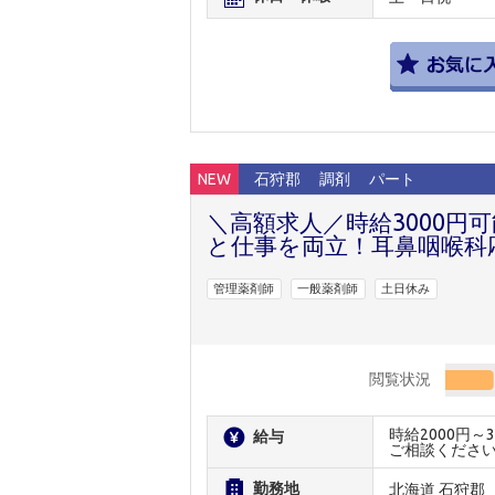
NEW
石狩郡
調剤
パート
＼高額求人／時給3000円
と仕事を両立！耳鼻咽喉科
管理薬剤師
一般薬剤師
土日休み
閲覧状況
時給2000円
給与
ご相談くださ
勤務地
北海道 石狩郡