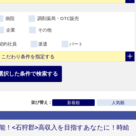
病院
調剤薬局・OTC販売
企業
その他
契約社員
派遣
パート
こだわり条件を指定する
選択した条件で検索する
並び替え：
新着順
人気順
可能！<石狩郡>高収入を目指すあなたに！時給