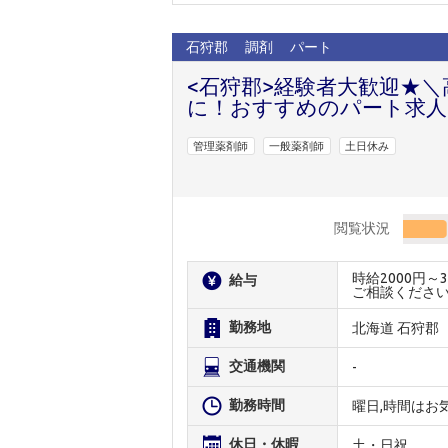
石狩郡
調剤
パート
<石狩郡>経験者大歓迎★＼
に！おすすめのパート求人
管理薬剤師
一般薬剤師
土日休み
閲覧状況
時給2000円
給与
ご相談くださ
勤務地
北海道 石狩郡
交通機関
-
勤務時間
曜日,時間はお
休日・休暇
土・日祝