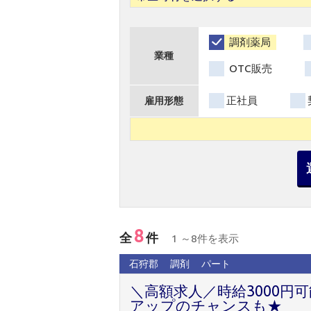
調剤薬局
業種
OTC販売
正社員
雇用形態
8
全
件
1 ～8件を表示
石狩郡
調剤
パート
＼高額求人／時給3000円
アップのチャンスも★