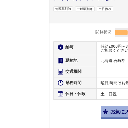
管理薬剤師
一般薬剤師
土日休み
閲覧状況
時給2000円
給与
ご相談くださ
勤務地
北海道 石狩郡
交通機関
-
勤務時間
曜日,時間はお
休日・休暇
土・日祝