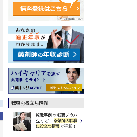
転職お役立ち情報
転職事例
や
転職ノウハ
ウ
など、
薬剤師の転職
に役立つ情報
が満載！