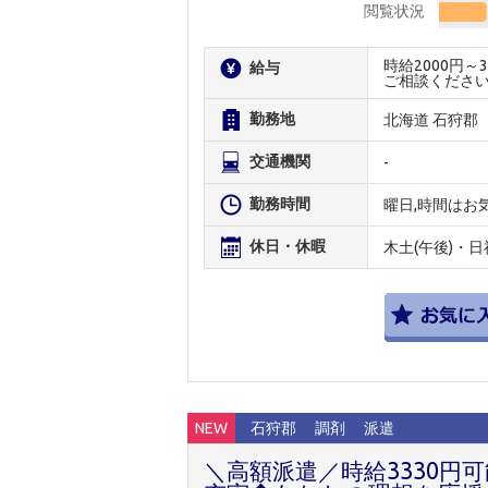
閲覧状況
時給2000円
給与
ご相談くださ
勤務地
北海道 石狩郡
交通機関
-
勤務時間
曜日,時間はお
休日・休暇
木土(午後)・日
NEW
石狩郡
調剤
派遣
＼高額派遣／時給3330