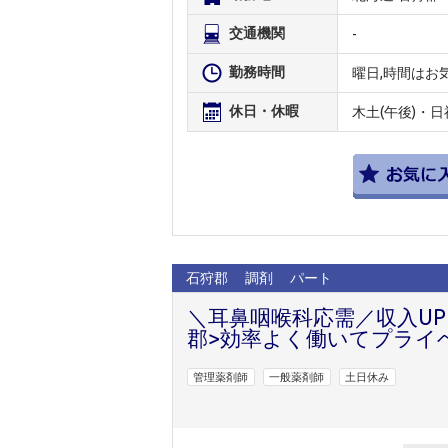
交通機関
-
勤務時間
曜日,時間はお
休日・休暇
木土(午後)・日
石狩郡
調剤
パート
＼耳鼻咽喉科応需／収入UP
郡>効率よく働いてプライ
管理薬剤師
一般薬剤師
土日休み