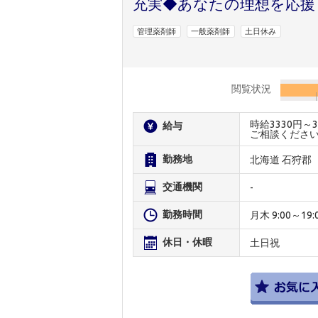
充実◆あなたの理想を応援
管理薬剤師
一般薬剤師
土日休み
閲覧状況
時給3330円
給与
ご相談くださ
勤務地
北海道 石狩郡
交通機関
-
勤務時間
月木 9:00～19:0
休日・休暇
土日祝