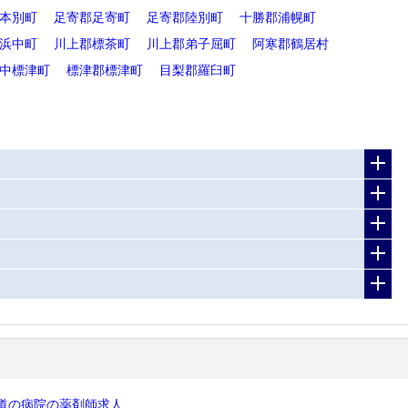
本別町
足寄郡足寄町
足寄郡陸別町
十勝郡浦幌町
浜中町
川上郡標茶町
川上郡弟子屈町
阿寒郡鶴居村
中標津町
標津郡標津町
目梨郡羅臼町
道の病院の薬剤師求人