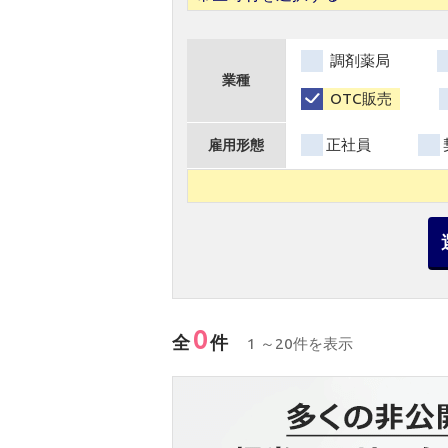
調剤薬局
業種
OTC販売
正社員
雇用形態
0
全
件
1 ～20件を表示