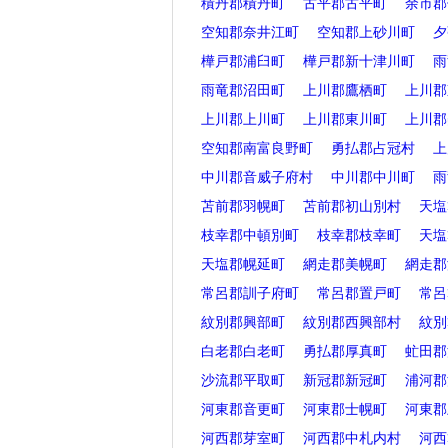
積丹郡積丹町
古平郡古平町
余市郡
空知郡奈井江町
空知郡上砂川町
夕
樺戸郡浦臼町
樺戸郡新十津川町
雨
雨竜郡沼田町
上川郡鷹栖町
上川郡
上川郡上川町
上川郡東川町
上川郡
空知郡南富良野町
勇払郡占冠村
上
中川郡音威子府村
中川郡中川町
雨
苫前郡羽幌町
苫前郡初山別村
天塩
枝幸郡中頓別町
枝幸郡枝幸町
天塩
天塩郡幌延町
網走郡美幌町
網走郡
常呂郡訓子府町
常呂郡置戸町
常呂
紋別郡興部町
紋別郡西興部村
紋別
白老郡白老町
勇払郡厚真町
虻田郡
沙流郡平取町
新冠郡新冠町
浦河郡
河東郡音更町
河東郡士幌町
河東郡
河西郡芽室町
河西郡中札内村
河西