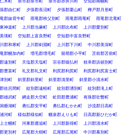
仁木町
余市郡余市町
余市郡赤井川村
空知郡南幌町
張郡由仁町
夕張郡長沼町
夕張郡栗山町
樺戸郡月形町
竜郡妹背牛町
雨竜郡秩父別町
雨竜郡雨竜町
雨竜郡北竜町
東神楽町
上川郡当麻町
上川郡比布町
上川郡愛別町
美瑛町
空知郡上富良野町
空知郡中富良野町
川郡和寒町
上川郡剣淵町
上川郡下川町
中川郡美深町
竜郡幌加内町
増毛郡増毛町
留萌郡小平町
苫前郡苫前町
郡遠別町
天塩郡天塩町
宗谷郡猿払村
枝幸郡浜頓別町
郡豊富町
礼文郡礼文町
利尻郡利尻町
利尻郡利尻富士町
津別町
斜里郡斜里町
斜里郡清里町
斜里郡小清水町
郡佐呂間町
紋別郡遠軽町
紋別郡湧別町
紋別郡滝上町
郡雄武町
網走郡大空町
虻田郡豊浦町
有珠郡壮瞥町
洞爺湖町
勇払郡安平町
勇払郡むかわ町
沙流郡日高町
浦河町
様似郡様似町
幌泉郡えりも町
日高郡新ひだか町
上士幌町
河東郡鹿追町
上川郡新得町
上川郡清水町
郡更別村
広尾郡大樹町
広尾郡広尾町
中川郡幕別町