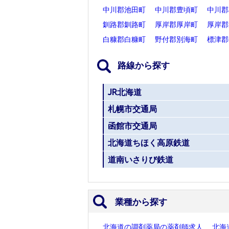
中川郡池田町
中川郡豊頃町
中川郡
釧路郡釧路町
厚岸郡厚岸町
厚岸郡
白糠郡白糠町
野付郡別海町
標津郡
路線から探す
JR北海道
札幌市交通局
函館市交通局
北海道ちほく高原鉄道
道南いさりび鉄道
業種から探す
北海道の調剤薬局の薬剤師求人
北海