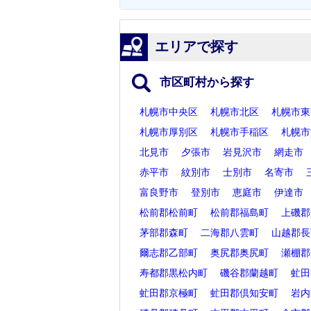
エリアで探す
市区町村から探す
札幌市中央区
札幌市北区
札幌市東
札幌市厚別区
札幌市手稲区
札幌市
北見市
夕張市
岩見沢市
網走市
赤平市
紋別市
士別市
名寄市
富良野市
登別市
恵庭市
伊達市
松前郡松前町
松前郡福島町
上磯郡
茅部郡森町
二海郡八雲町
山越郡長
爾志郡乙部町
奥尻郡奥尻町
瀬棚郡
寿都郡黒松内町
磯谷郡蘭越町
虻田
虻田郡京極町
虻田郡倶知安町
岩内