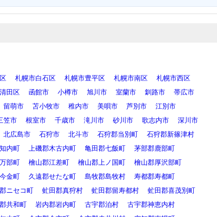
区
札幌市白石区
札幌市豊平区
札幌市南区
札幌市西区
清田区
函館市
小樽市
旭川市
室蘭市
釧路市
帯広市
留萌市
苫小牧市
稚内市
美唄市
芦別市
江別市
三笠市
根室市
千歳市
滝川市
砂川市
歌志内市
深川市
北広島市
石狩市
北斗市
石狩郡当別町
石狩郡新篠津村
知内町
上磯郡木古内町
亀田郡七飯町
茅部郡鹿部町
万部町
檜山郡江差町
檜山郡上ノ国町
檜山郡厚沢部町
今金町
久遠郡せたな町
島牧郡島牧村
寿都郡寿都町
郡ニセコ町
虻田郡真狩村
虻田郡留寿都村
虻田郡喜茂別町
郡共和町
岩内郡岩内町
古宇郡泊村
古宇郡神恵内村