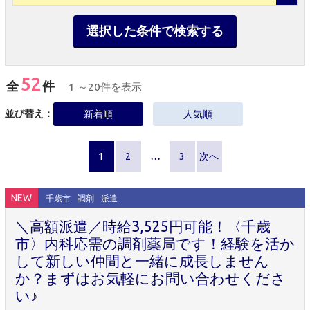
選択した条件で検索する
52
全
件
1 ～20件を表示
並び替え：
新着順
人気順
1
2
…
3
次へ
NEW
千歳市
調剤
派遣
＼高額派遣／時給3,525円可能！〈千歳
市〉内科応需の調剤薬局です！経験を活か
して新しい仲間と一緒に成長しません
か？まずはお気軽にお問い合わせくださ
い♪