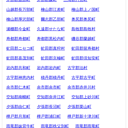
山越郡長万部町
檜山郡江差町
檜山郡上ノ国町
檜山郡厚沢部町
爾志郡乙部町
奥尻郡奥尻町
瀬棚郡今金町
久遠郡せたな町
島牧郡島牧村
寿都郡寿都町
寿都郡黒松内町
磯谷郡蘭越町
虻田郡ニセコ町
虻田郡真狩村
虻田郡留寿都村
虻田郡喜茂別町
虻田郡京極町
虻田郡倶知安町
岩内郡共和町
岩内郡岩内町
古宇郡泊村
古宇郡神恵内村
積丹郡積丹町
古平郡古平町
余市郡仁木町
余市郡余市町
余市郡赤井川村
空知郡南幌町
空知郡奈井江町
空知郡上砂川町
夕張郡由仁町
夕張郡長沼町
夕張郡栗山町
樺戸郡月形町
樺戸郡浦臼町
樺戸郡新十津川町
雨竜郡妹背牛町
雨竜郡秩父別町
雨竜郡雨竜町