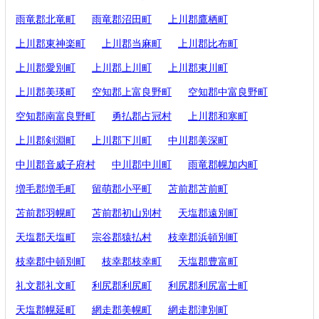
雨竜郡北竜町
雨竜郡沼田町
上川郡鷹栖町
上川郡東神楽町
上川郡当麻町
上川郡比布町
上川郡愛別町
上川郡上川町
上川郡東川町
上川郡美瑛町
空知郡上富良野町
空知郡中富良野町
空知郡南富良野町
勇払郡占冠村
上川郡和寒町
上川郡剣淵町
上川郡下川町
中川郡美深町
中川郡音威子府村
中川郡中川町
雨竜郡幌加内町
増毛郡増毛町
留萌郡小平町
苫前郡苫前町
苫前郡羽幌町
苫前郡初山別村
天塩郡遠別町
天塩郡天塩町
宗谷郡猿払村
枝幸郡浜頓別町
枝幸郡中頓別町
枝幸郡枝幸町
天塩郡豊富町
礼文郡礼文町
利尻郡利尻町
利尻郡利尻富士町
天塩郡幌延町
網走郡美幌町
網走郡津別町