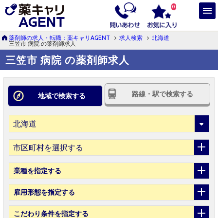
0
薬剤師の求人・転職：薬キャリAGENT
求人検索
北海道
三笠市 病院 の薬剤師求人
三笠市 病院 の薬剤師求人
路線・駅で検索する
地域で検索する
市区町村を選択する
業種
を指定する
雇用形態
を指定する
こだわり条件
を指定する