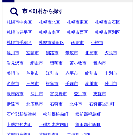
市区町村から探す
札幌市中央区
札幌市北区
札幌市東区
札幌市白石区
札幌市豊平区
札幌市南区
札幌市西区
札幌市厚別区
札幌市手稲区
札幌市清田区
函館市
小樽市
旭川市
室蘭市
釧路市
帯広市
北見市
夕張市
岩見沢市
網走市
留萌市
苫小牧市
稚内市
美唄市
芦別市
江別市
赤平市
紋別市
士別市
名寄市
三笠市
根室市
千歳市
滝川市
砂川市
歌志内市
深川市
富良野市
登別市
恵庭市
伊達市
北広島市
石狩市
北斗市
石狩郡当別町
石狩郡新篠津村
松前郡松前町
松前郡福島町
上磯郡知内町
上磯郡木古内町
亀田郡七飯町
茅部郡鹿部町
茅部郡森町
二海郡八雲町