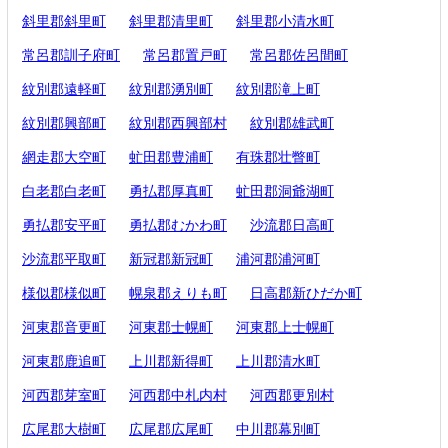
斜里郡斜里町
斜里郡清里町
斜里郡小清水町
常呂郡訓子府町
常呂郡置戸町
常呂郡佐呂間町
紋別郡遠軽町
紋別郡湧別町
紋別郡滝上町
紋別郡興部町
紋別郡西興部村
紋別郡雄武町
網走郡大空町
虻田郡豊浦町
有珠郡壮瞥町
白老郡白老町
勇払郡厚真町
虻田郡洞爺湖町
勇払郡安平町
勇払郡むかわ町
沙流郡日高町
沙流郡平取町
新冠郡新冠町
浦河郡浦河町
様似郡様似町
幌泉郡えりも町
日高郡新ひだか町
河東郡音更町
河東郡士幌町
河東郡上士幌町
河東郡鹿追町
上川郡新得町
上川郡清水町
河西郡芽室町
河西郡中札内村
河西郡更別村
広尾郡大樹町
広尾郡広尾町
中川郡幕別町