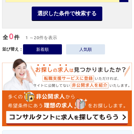
選択した条件で検索する
0
全
件
1 ～20件を表示
並び替え：
新着順
人気順