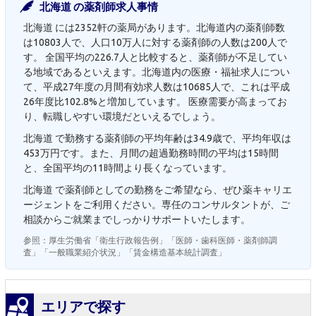
北海道 の薬剤師求人事情
北海道 には2352軒の薬局があります。北海道内の薬剤師数
は10803人で、人口10万人に対する薬剤師の人数は200人で
す。 全国平均の226.7人と比較すると、薬剤師が不足してい
る地域であるといえます。北海道内の医療・福祉求人につい
て、平成27年度の月間有効求人数は10685人で、これは平成
26年度比102.8%と増加しています。 医療需要が高まってお
り、転職しやすい環境だといえるでしょう。
北海道 で勤務する薬剤師の平均年齢は34.9歳で、平均年収は
453万円です。また、月間の超過勤務時間の平均は15時間
と、全国平均の11時間より長くなっています。
北海道 で薬剤師としての勤務をご希望なら、ぜひ薬キャリエ
ージェントをご利用ください。専任のコンサルタントが、ご
相談からご就業までしっかりサポートいたします。
参照：厚生労働省「衛生行政報告例」「医師・歯科医師・薬剤師調
査」「一般職業紹介状況」「賃金構造基本統計調査」
エリアで探す