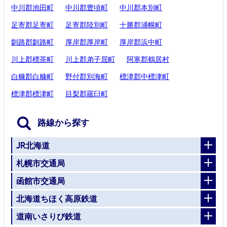
中川郡池田町
中川郡豊頃町
中川郡本別町
足寄郡足寄町
足寄郡陸別町
十勝郡浦幌町
釧路郡釧路町
厚岸郡厚岸町
厚岸郡浜中町
川上郡標茶町
川上郡弟子屈町
阿寒郡鶴居村
白糠郡白糠町
野付郡別海町
標津郡中標津町
標津郡標津町
目梨郡羅臼町
路線から探す
JR北海道
札幌市交通局
函館市交通局
北海道ちほく高原鉄道
道南いさりび鉄道