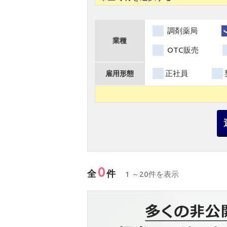
調剤薬局
業種
OTC販売
正社員
雇用形態
0
全
件
1 ～20件を表示