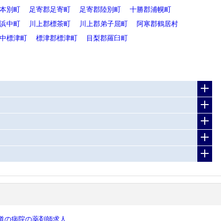
本別町
足寄郡足寄町
足寄郡陸別町
十勝郡浦幌町
浜中町
川上郡標茶町
川上郡弟子屈町
阿寒郡鶴居村
中標津町
標津郡標津町
目梨郡羅臼町
道の病院の薬剤師求人