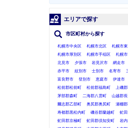
エリアで探す
市区町村から探す
札幌市中央区
札幌市北区
札幌市東
札幌市厚別区
札幌市手稲区
札幌市
北見市
夕張市
岩見沢市
網走市
赤平市
紋別市
士別市
名寄市
富良野市
登別市
恵庭市
伊達市
松前郡松前町
松前郡福島町
上磯郡
茅部郡森町
二海郡八雲町
山越郡長
爾志郡乙部町
奥尻郡奥尻町
瀬棚郡
寿都郡黒松内町
磯谷郡蘭越町
虻田
虻田郡京極町
虻田郡倶知安町
岩内