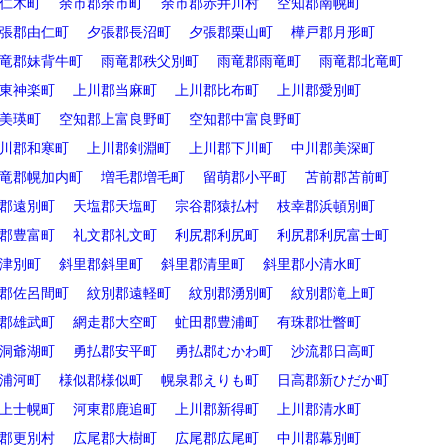
仁木町
余市郡余市町
余市郡赤井川村
空知郡南幌町
張郡由仁町
夕張郡長沼町
夕張郡栗山町
樺戸郡月形町
竜郡妹背牛町
雨竜郡秩父別町
雨竜郡雨竜町
雨竜郡北竜町
東神楽町
上川郡当麻町
上川郡比布町
上川郡愛別町
美瑛町
空知郡上富良野町
空知郡中富良野町
川郡和寒町
上川郡剣淵町
上川郡下川町
中川郡美深町
竜郡幌加内町
増毛郡増毛町
留萌郡小平町
苫前郡苫前町
郡遠別町
天塩郡天塩町
宗谷郡猿払村
枝幸郡浜頓別町
郡豊富町
礼文郡礼文町
利尻郡利尻町
利尻郡利尻富士町
津別町
斜里郡斜里町
斜里郡清里町
斜里郡小清水町
郡佐呂間町
紋別郡遠軽町
紋別郡湧別町
紋別郡滝上町
郡雄武町
網走郡大空町
虻田郡豊浦町
有珠郡壮瞥町
洞爺湖町
勇払郡安平町
勇払郡むかわ町
沙流郡日高町
浦河町
様似郡様似町
幌泉郡えりも町
日高郡新ひだか町
上士幌町
河東郡鹿追町
上川郡新得町
上川郡清水町
郡更別村
広尾郡大樹町
広尾郡広尾町
中川郡幕別町