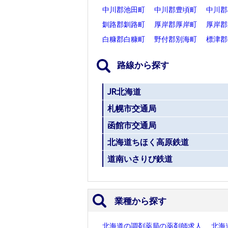
中川郡池田町
中川郡豊頃町
中川郡
釧路郡釧路町
厚岸郡厚岸町
厚岸郡
白糠郡白糠町
野付郡別海町
標津郡
路線から探す
JR北海道
札幌市交通局
函館市交通局
北海道ちほく高原鉄道
道南いさりび鉄道
業種から探す
北海道の調剤薬局の薬剤師求人
北海