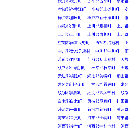
積丹郡積丹町
古平郡古平町
余市郡
空知郡奈井江町
空知郡上砂川町
夕
樺戸郡浦臼町
樺戸郡新十津川町
雨
雨竜郡沼田町
上川郡鷹栖町
上川郡
上川郡上川町
上川郡東川町
上川郡
空知郡南富良野町
勇払郡占冠村
上
中川郡音威子府村
中川郡中川町
雨
苫前郡羽幌町
苫前郡初山別村
天塩
枝幸郡中頓別町
枝幸郡枝幸町
天塩
天塩郡幌延町
網走郡美幌町
網走郡
常呂郡訓子府町
常呂郡置戸町
常呂
紋別郡興部町
紋別郡西興部村
紋別
白老郡白老町
勇払郡厚真町
虻田郡
沙流郡平取町
新冠郡新冠町
浦河郡
河東郡音更町
河東郡士幌町
河東郡
河西郡芽室町
河西郡中札内村
河西