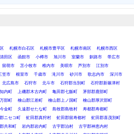
区
札幌市白石区
札幌市豊平区
札幌市南区
札幌市西区
清田区
函館市
小樽市
旭川市
室蘭市
釧路市
帯広市
留萌市
苫小牧市
稚内市
美唄市
芦別市
江別市
三笠市
根室市
千歳市
滝川市
砂川市
歌志内市
深川市
北広島市
石狩市
北斗市
石狩郡当別町
石狩郡新篠津村
知内町
上磯郡木古内町
亀田郡七飯町
茅部郡鹿部町
万部町
檜山郡江差町
檜山郡上ノ国町
檜山郡厚沢部町
今金町
久遠郡せたな町
島牧郡島牧村
寿都郡寿都町
郡ニセコ町
虻田郡真狩村
虻田郡留寿都村
虻田郡喜茂別町
郡共和町
岩内郡岩内町
古宇郡泊村
古宇郡神恵内村