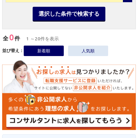
選択した条件で検索する
0
全
件
1 ～20件を表示
並び替え：
新着順
人気順