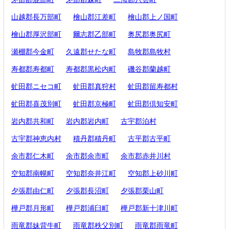
山越郡長万部町
檜山郡江差町
檜山郡上ノ国町
檜山郡厚沢部町
爾志郡乙部町
奥尻郡奥尻町
瀬棚郡今金町
久遠郡せたな町
島牧郡島牧村
寿都郡寿都町
寿都郡黒松内町
磯谷郡蘭越町
虻田郡ニセコ町
虻田郡真狩村
虻田郡留寿都村
虻田郡喜茂別町
虻田郡京極町
虻田郡倶知安町
岩内郡共和町
岩内郡岩内町
古宇郡泊村
古宇郡神恵内村
積丹郡積丹町
古平郡古平町
余市郡仁木町
余市郡余市町
余市郡赤井川村
空知郡南幌町
空知郡奈井江町
空知郡上砂川町
夕張郡由仁町
夕張郡長沼町
夕張郡栗山町
樺戸郡月形町
樺戸郡浦臼町
樺戸郡新十津川町
雨竜郡妹背牛町
雨竜郡秩父別町
雨竜郡雨竜町