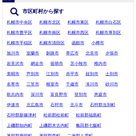
市区町村から探す
札幌市中央区
札幌市北区
札幌市東区
札幌市白石区
札幌市豊平区
札幌市南区
札幌市西区
札幌市厚別区
札幌市手稲区
札幌市清田区
函館市
小樽市
旭川市
室蘭市
釧路市
帯広市
北見市
夕張市
岩見沢市
網走市
留萌市
苫小牧市
稚内市
美唄市
芦別市
江別市
赤平市
紋別市
士別市
名寄市
三笠市
根室市
千歳市
滝川市
砂川市
歌志内市
深川市
富良野市
登別市
恵庭市
伊達市
北広島市
石狩市
北斗市
石狩郡当別町
石狩郡新篠津村
松前郡松前町
松前郡福島町
上磯郡知内町
上磯郡木古内町
亀田郡七飯町
茅部郡鹿部町
茅部郡森町
二海郡八雲町