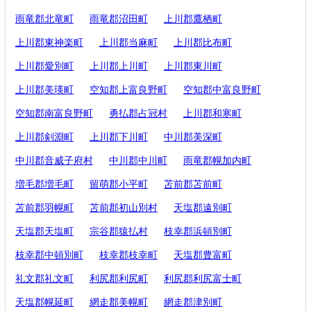
雨竜郡北竜町
雨竜郡沼田町
上川郡鷹栖町
上川郡東神楽町
上川郡当麻町
上川郡比布町
上川郡愛別町
上川郡上川町
上川郡東川町
上川郡美瑛町
空知郡上富良野町
空知郡中富良野町
空知郡南富良野町
勇払郡占冠村
上川郡和寒町
上川郡剣淵町
上川郡下川町
中川郡美深町
中川郡音威子府村
中川郡中川町
雨竜郡幌加内町
増毛郡増毛町
留萌郡小平町
苫前郡苫前町
苫前郡羽幌町
苫前郡初山別村
天塩郡遠別町
天塩郡天塩町
宗谷郡猿払村
枝幸郡浜頓別町
枝幸郡中頓別町
枝幸郡枝幸町
天塩郡豊富町
礼文郡礼文町
利尻郡利尻町
利尻郡利尻富士町
天塩郡幌延町
網走郡美幌町
網走郡津別町