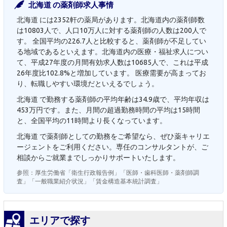
北海道 の薬剤師求人事情
北海道 には2352軒の薬局があります。北海道内の薬剤師数
は10803人で、人口10万人に対する薬剤師の人数は200人で
す。 全国平均の226.7人と比較すると、薬剤師が不足してい
る地域であるといえます。北海道内の医療・福祉求人につい
て、平成27年度の月間有効求人数は10685人で、これは平成
26年度比102.8%と増加しています。 医療需要が高まってお
り、転職しやすい環境だといえるでしょう。
北海道 で勤務する薬剤師の平均年齢は34.9歳で、平均年収は
453万円です。また、月間の超過勤務時間の平均は15時間
と、全国平均の11時間より長くなっています。
北海道 で薬剤師としての勤務をご希望なら、ぜひ薬キャリエ
ージェントをご利用ください。専任のコンサルタントが、ご
相談からご就業までしっかりサポートいたします。
参照：厚生労働省「衛生行政報告例」「医師・歯科医師・薬剤師調
査」「一般職業紹介状況」「賃金構造基本統計調査」
エリアで探す