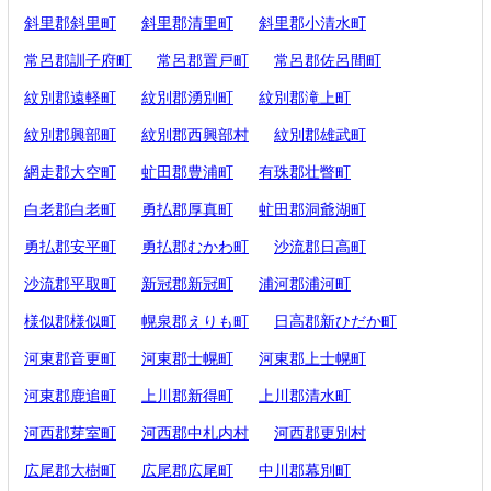
斜里郡斜里町
斜里郡清里町
斜里郡小清水町
常呂郡訓子府町
常呂郡置戸町
常呂郡佐呂間町
紋別郡遠軽町
紋別郡湧別町
紋別郡滝上町
紋別郡興部町
紋別郡西興部村
紋別郡雄武町
網走郡大空町
虻田郡豊浦町
有珠郡壮瞥町
白老郡白老町
勇払郡厚真町
虻田郡洞爺湖町
勇払郡安平町
勇払郡むかわ町
沙流郡日高町
沙流郡平取町
新冠郡新冠町
浦河郡浦河町
様似郡様似町
幌泉郡えりも町
日高郡新ひだか町
河東郡音更町
河東郡士幌町
河東郡上士幌町
河東郡鹿追町
上川郡新得町
上川郡清水町
河西郡芽室町
河西郡中札内村
河西郡更別村
広尾郡大樹町
広尾郡広尾町
中川郡幕別町