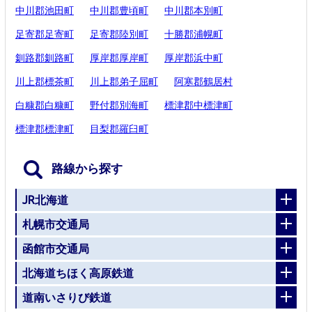
中川郡池田町
中川郡豊頃町
中川郡本別町
足寄郡足寄町
足寄郡陸別町
十勝郡浦幌町
釧路郡釧路町
厚岸郡厚岸町
厚岸郡浜中町
川上郡標茶町
川上郡弟子屈町
阿寒郡鶴居村
白糠郡白糠町
野付郡別海町
標津郡中標津町
標津郡標津町
目梨郡羅臼町
路線から探す
JR北海道
札幌市交通局
函館市交通局
北海道ちほく高原鉄道
道南いさりび鉄道