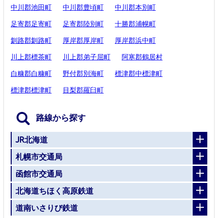
中川郡池田町
中川郡豊頃町
中川郡本別町
足寄郡足寄町
足寄郡陸別町
十勝郡浦幌町
釧路郡釧路町
厚岸郡厚岸町
厚岸郡浜中町
川上郡標茶町
川上郡弟子屈町
阿寒郡鶴居村
白糠郡白糠町
野付郡別海町
標津郡中標津町
標津郡標津町
目梨郡羅臼町
路線から探す
JR北海道
札幌市交通局
函館市交通局
北海道ちほく高原鉄道
道南いさりび鉄道