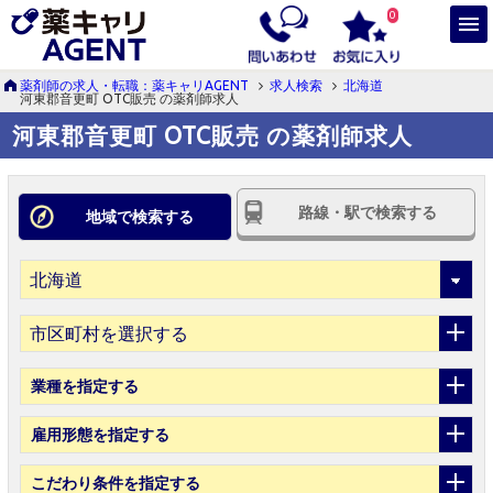
0
薬剤師の求人・転職：薬キャリAGENT
求人検索
北海道
河東郡音更町 OTC販売 の薬剤師求人
河東郡音更町 OTC販売 の薬剤師求人
路線・駅で検索する
地域で検索する
市区町村を選択する
業種
を指定する
雇用形態
を指定する
こだわり条件
を指定する