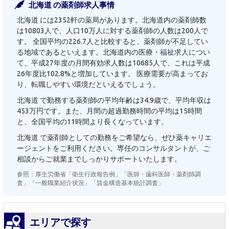
北海道 の薬剤師求人事情
北海道 には2352軒の薬局があります。北海道内の薬剤師数
は10803人で、人口10万人に対する薬剤師の人数は200人で
す。 全国平均の226.7人と比較すると、薬剤師が不足してい
る地域であるといえます。北海道内の医療・福祉求人につい
て、平成27年度の月間有効求人数は10685人で、これは平成
26年度比102.8%と増加しています。 医療需要が高まってお
り、転職しやすい環境だといえるでしょう。
北海道 で勤務する薬剤師の平均年齢は34.9歳で、平均年収は
453万円です。また、月間の超過勤務時間の平均は15時間
と、全国平均の11時間より長くなっています。
北海道 で薬剤師としての勤務をご希望なら、ぜひ薬キャリエ
ージェントをご利用ください。専任のコンサルタントが、ご
相談からご就業までしっかりサポートいたします。
参照：厚生労働省「衛生行政報告例」「医師・歯科医師・薬剤師調
査」「一般職業紹介状況」「賃金構造基本統計調査」
エリアで探す