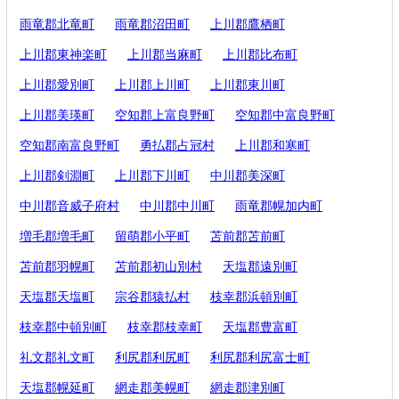
雨竜郡北竜町
雨竜郡沼田町
上川郡鷹栖町
上川郡東神楽町
上川郡当麻町
上川郡比布町
上川郡愛別町
上川郡上川町
上川郡東川町
上川郡美瑛町
空知郡上富良野町
空知郡中富良野町
空知郡南富良野町
勇払郡占冠村
上川郡和寒町
上川郡剣淵町
上川郡下川町
中川郡美深町
中川郡音威子府村
中川郡中川町
雨竜郡幌加内町
増毛郡増毛町
留萌郡小平町
苫前郡苫前町
苫前郡羽幌町
苫前郡初山別村
天塩郡遠別町
天塩郡天塩町
宗谷郡猿払村
枝幸郡浜頓別町
枝幸郡中頓別町
枝幸郡枝幸町
天塩郡豊富町
礼文郡礼文町
利尻郡利尻町
利尻郡利尻富士町
天塩郡幌延町
網走郡美幌町
網走郡津別町