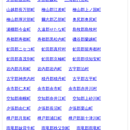
山越郡長万部町
檜山郡江差町
檜山郡上ノ国町
檜山郡厚沢部町
爾志郡乙部町
奥尻郡奥尻町
瀬棚郡今金町
久遠郡せたな町
島牧郡島牧村
寿都郡寿都町
寿都郡黒松内町
磯谷郡蘭越町
虻田郡ニセコ町
虻田郡真狩村
虻田郡留寿都村
虻田郡喜茂別町
虻田郡京極町
虻田郡倶知安町
岩内郡共和町
岩内郡岩内町
古宇郡泊村
古宇郡神恵内村
積丹郡積丹町
古平郡古平町
余市郡仁木町
余市郡余市町
余市郡赤井川村
空知郡南幌町
空知郡奈井江町
空知郡上砂川町
夕張郡由仁町
夕張郡長沼町
夕張郡栗山町
樺戸郡月形町
樺戸郡浦臼町
樺戸郡新十津川町
雨竜郡妹背牛町
雨竜郡秩父別町
雨竜郡雨竜町