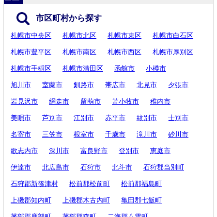
市区町村から探す
札幌市中央区
札幌市北区
札幌市東区
札幌市白石区
札幌市豊平区
札幌市南区
札幌市西区
札幌市厚別区
札幌市手稲区
札幌市清田区
函館市
小樽市
旭川市
室蘭市
釧路市
帯広市
北見市
夕張市
岩見沢市
網走市
留萌市
苫小牧市
稚内市
美唄市
芦別市
江別市
赤平市
紋別市
士別市
名寄市
三笠市
根室市
千歳市
滝川市
砂川市
歌志内市
深川市
富良野市
登別市
恵庭市
伊達市
北広島市
石狩市
北斗市
石狩郡当別町
石狩郡新篠津村
松前郡松前町
松前郡福島町
上磯郡知内町
上磯郡木古内町
亀田郡七飯町
茅部郡鹿部町
茅部郡森町
二海郡八雲町