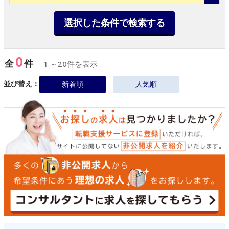
選択した条件で検索する
0
全
件
1 ～20件を表示
並び替え：
新着順
人気順