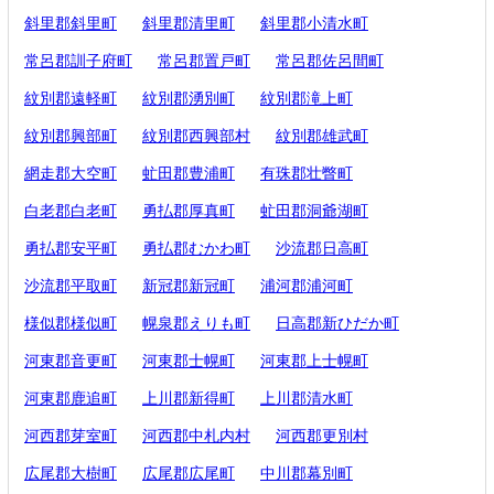
斜里郡斜里町
斜里郡清里町
斜里郡小清水町
常呂郡訓子府町
常呂郡置戸町
常呂郡佐呂間町
紋別郡遠軽町
紋別郡湧別町
紋別郡滝上町
紋別郡興部町
紋別郡西興部村
紋別郡雄武町
網走郡大空町
虻田郡豊浦町
有珠郡壮瞥町
白老郡白老町
勇払郡厚真町
虻田郡洞爺湖町
勇払郡安平町
勇払郡むかわ町
沙流郡日高町
沙流郡平取町
新冠郡新冠町
浦河郡浦河町
様似郡様似町
幌泉郡えりも町
日高郡新ひだか町
河東郡音更町
河東郡士幌町
河東郡上士幌町
河東郡鹿追町
上川郡新得町
上川郡清水町
河西郡芽室町
河西郡中札内村
河西郡更別村
広尾郡大樹町
広尾郡広尾町
中川郡幕別町