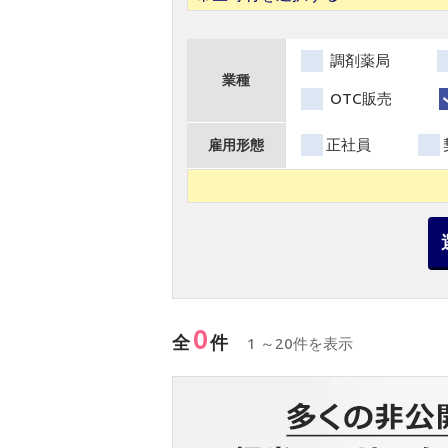
調剤薬局
業種
OTC販売
正社員
雇用形態
0
全
件
1 ～20件を表示