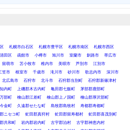
区
札幌市白石区
札幌市豊平区
札幌市南区
札幌市西区
清田区
函館市
小樽市
旭川市
室蘭市
釧路市
帯広市
留萌市
苫小牧市
稚内市
美唄市
芦別市
江別市
三笠市
根室市
千歳市
滝川市
砂川市
歌志内市
深川市
北広島市
石狩市
北斗市
石狩郡当別町
石狩郡新篠津村
知内町
上磯郡木古内町
亀田郡七飯町
茅部郡鹿部町
万部町
檜山郡江差町
檜山郡上ノ国町
檜山郡厚沢部町
今金町
久遠郡せたな町
島牧郡島牧村
寿都郡寿都町
郡ニセコ町
虻田郡真狩村
虻田郡留寿都村
虻田郡喜茂別町
郡共和町
岩内郡岩内町
古宇郡泊村
古宇郡神恵内村