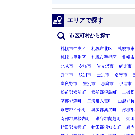
エリアで探す
市区町村から探す
札幌市中央区
札幌市北区
札幌市東
札幌市厚別区
札幌市手稲区
札幌市
北見市
夕張市
岩見沢市
網走市
赤平市
紋別市
士別市
名寄市
富良野市
登別市
恵庭市
伊達市
松前郡松前町
松前郡福島町
上磯郡
茅部郡森町
二海郡八雲町
山越郡長
爾志郡乙部町
奥尻郡奥尻町
瀬棚郡
寿都郡黒松内町
磯谷郡蘭越町
虻田
虻田郡京極町
虻田郡倶知安町
岩内