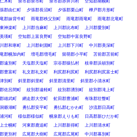
仁木町
余市郡余市町
余市郡赤井川村
空知郡南幌町
張郡由仁町
夕張郡長沼町
夕張郡栗山町
樺戸郡月形町
竜郡妹背牛町
雨竜郡秩父別町
雨竜郡雨竜町
雨竜郡北竜町
東神楽町
上川郡当麻町
上川郡比布町
上川郡愛別町
美瑛町
空知郡上富良野町
空知郡中富良野町
川郡和寒町
上川郡剣淵町
上川郡下川町
中川郡美深町
竜郡幌加内町
増毛郡増毛町
留萌郡小平町
苫前郡苫前町
郡遠別町
天塩郡天塩町
宗谷郡猿払村
枝幸郡浜頓別町
郡豊富町
礼文郡礼文町
利尻郡利尻町
利尻郡利尻富士町
津別町
斜里郡斜里町
斜里郡清里町
斜里郡小清水町
郡佐呂間町
紋別郡遠軽町
紋別郡湧別町
紋別郡滝上町
郡雄武町
網走郡大空町
虻田郡豊浦町
有珠郡壮瞥町
洞爺湖町
勇払郡安平町
勇払郡むかわ町
沙流郡日高町
浦河町
様似郡様似町
幌泉郡えりも町
日高郡新ひだか町
上士幌町
河東郡鹿追町
上川郡新得町
上川郡清水町
郡更別村
広尾郡大樹町
広尾郡広尾町
中川郡幕別町