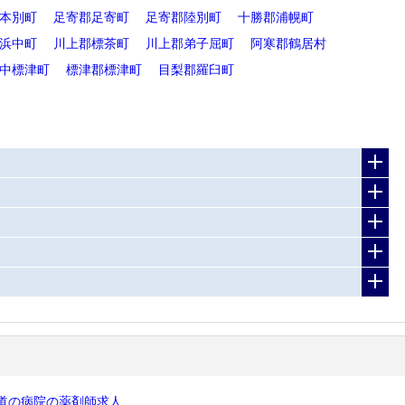
本別町
足寄郡足寄町
足寄郡陸別町
十勝郡浦幌町
浜中町
川上郡標茶町
川上郡弟子屈町
阿寒郡鶴居村
中標津町
標津郡標津町
目梨郡羅臼町
道の病院の薬剤師求人