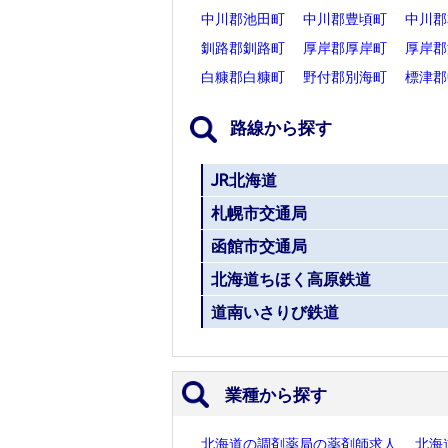
中川郡池田町
中川郡豊頃町
中川郡
釧路郡釧路町
厚岸郡厚岸町
厚岸郡
白糠郡白糠町
野付郡別海町
標津郡
路線から探す
JR北海道
札幌市交通局
函館市交通局
北海道ちほく高原鉄道
道南いさりび鉄道
業種から探す
北海道の調剤薬局の薬剤師求人
北海