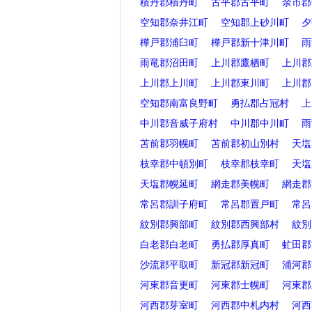
積丹郡積丹町
古平郡古平町
余市郡
空知郡奈井江町
空知郡上砂川町
夕
樺戸郡浦臼町
樺戸郡新十津川町
雨
雨竜郡沼田町
上川郡鷹栖町
上川郡
上川郡上川町
上川郡東川町
上川郡
空知郡南富良野町
勇払郡占冠村
上
中川郡音威子府村
中川郡中川町
雨
苫前郡羽幌町
苫前郡初山別村
天塩
枝幸郡中頓別町
枝幸郡枝幸町
天塩
天塩郡幌延町
網走郡美幌町
網走郡
常呂郡訓子府町
常呂郡置戸町
常呂
紋別郡興部町
紋別郡西興部村
紋別
白老郡白老町
勇払郡厚真町
虻田郡
沙流郡平取町
新冠郡新冠町
浦河郡
河東郡音更町
河東郡士幌町
河東郡
河西郡芽室町
河西郡中札内村
河西