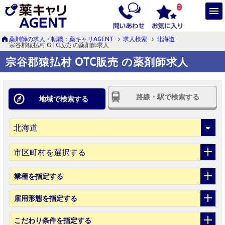
0
薬剤師の求人・転職：薬キャリAGENT
求人検索
北海道
宗谷郡猿払村 OTC販売 の薬剤師求人
宗谷郡猿払村 OTC販売 の薬剤師求人
路線・駅で検索する
地域で検索する
市区町村を選択する
業種
を指定する
雇用形態
を指定する
こだわり条件
を指定する