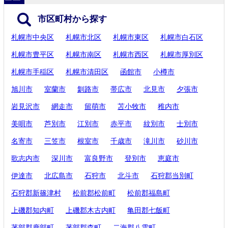
市区町村から探す
札幌市中央区
札幌市北区
札幌市東区
札幌市白石区
札幌市豊平区
札幌市南区
札幌市西区
札幌市厚別区
札幌市手稲区
札幌市清田区
函館市
小樽市
旭川市
室蘭市
釧路市
帯広市
北見市
夕張市
岩見沢市
網走市
留萌市
苫小牧市
稚内市
美唄市
芦別市
江別市
赤平市
紋別市
士別市
名寄市
三笠市
根室市
千歳市
滝川市
砂川市
歌志内市
深川市
富良野市
登別市
恵庭市
伊達市
北広島市
石狩市
北斗市
石狩郡当別町
石狩郡新篠津村
松前郡松前町
松前郡福島町
上磯郡知内町
上磯郡木古内町
亀田郡七飯町
茅部郡鹿部町
茅部郡森町
二海郡八雲町