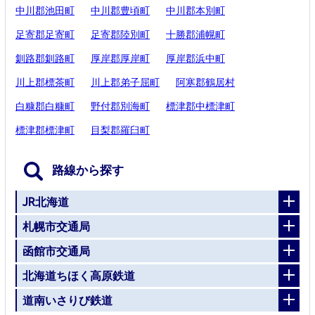
中川郡池田町
中川郡豊頃町
中川郡本別町
足寄郡足寄町
足寄郡陸別町
十勝郡浦幌町
釧路郡釧路町
厚岸郡厚岸町
厚岸郡浜中町
川上郡標茶町
川上郡弟子屈町
阿寒郡鶴居村
白糠郡白糠町
野付郡別海町
標津郡中標津町
標津郡標津町
目梨郡羅臼町
路線から探す
JR北海道
札幌市交通局
函館市交通局
北海道ちほく高原鉄道
道南いさりび鉄道