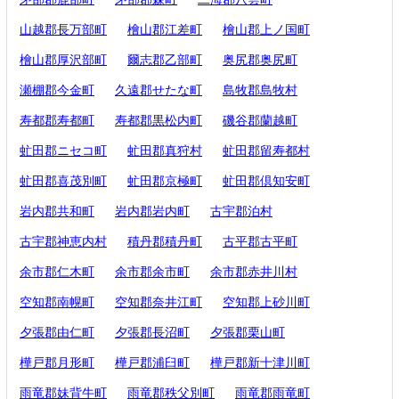
山越郡長万部町
檜山郡江差町
檜山郡上ノ国町
檜山郡厚沢部町
爾志郡乙部町
奥尻郡奥尻町
瀬棚郡今金町
久遠郡せたな町
島牧郡島牧村
寿都郡寿都町
寿都郡黒松内町
磯谷郡蘭越町
虻田郡ニセコ町
虻田郡真狩村
虻田郡留寿都村
虻田郡喜茂別町
虻田郡京極町
虻田郡倶知安町
岩内郡共和町
岩内郡岩内町
古宇郡泊村
古宇郡神恵内村
積丹郡積丹町
古平郡古平町
余市郡仁木町
余市郡余市町
余市郡赤井川村
空知郡南幌町
空知郡奈井江町
空知郡上砂川町
夕張郡由仁町
夕張郡長沼町
夕張郡栗山町
樺戸郡月形町
樺戸郡浦臼町
樺戸郡新十津川町
雨竜郡妹背牛町
雨竜郡秩父別町
雨竜郡雨竜町