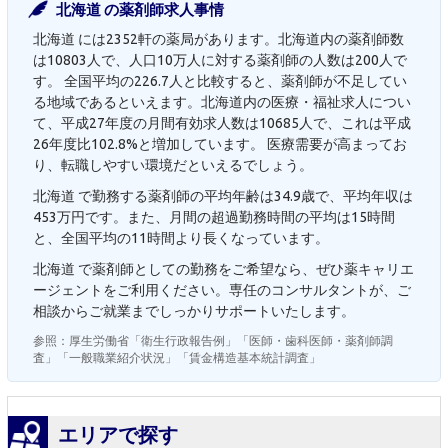
北海道 の薬剤師求人事情
北海道 には2352軒の薬局があります。北海道内の薬剤師数
は10803人で、人口10万人に対する薬剤師の人数は200人で
す。 全国平均の226.7人と比較すると、薬剤師が不足してい
る地域であるといえます。北海道内の医療・福祉求人につい
て、平成27年度の月間有効求人数は10685人で、これは平成
26年度比102.8%と増加しています。 医療需要が高まってお
り、転職しやすい環境だといえるでしょう。
北海道 で勤務する薬剤師の平均年齢は34.9歳で、平均年収は
453万円です。また、月間の超過勤務時間の平均は15時間
と、全国平均の11時間より長くなっています。
北海道 で薬剤師としての勤務をご希望なら、ぜひ薬キャリエ
ージェントをご利用ください。専任のコンサルタントが、ご
相談からご就業までしっかりサポートいたします。
参照：厚生労働省「衛生行政報告例」「医師・歯科医師・薬剤師調
査」「一般職業紹介状況」「賃金構造基本統計調査」
エリアで探す