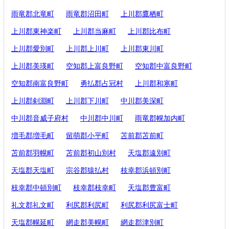
雨竜郡北竜町
雨竜郡沼田町
上川郡鷹栖町
上川郡東神楽町
上川郡当麻町
上川郡比布町
上川郡愛別町
上川郡上川町
上川郡東川町
上川郡美瑛町
空知郡上富良野町
空知郡中富良野町
空知郡南富良野町
勇払郡占冠村
上川郡和寒町
上川郡剣淵町
上川郡下川町
中川郡美深町
中川郡音威子府村
中川郡中川町
雨竜郡幌加内町
増毛郡増毛町
留萌郡小平町
苫前郡苫前町
苫前郡羽幌町
苫前郡初山別村
天塩郡遠別町
天塩郡天塩町
宗谷郡猿払村
枝幸郡浜頓別町
枝幸郡中頓別町
枝幸郡枝幸町
天塩郡豊富町
礼文郡礼文町
利尻郡利尻町
利尻郡利尻富士町
天塩郡幌延町
網走郡美幌町
網走郡津別町