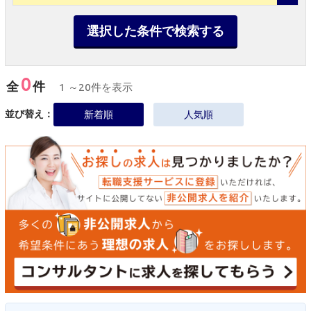
選択した条件で検索する
0
全
件
1 ～20件を表示
並び替え：
新着順
人気順