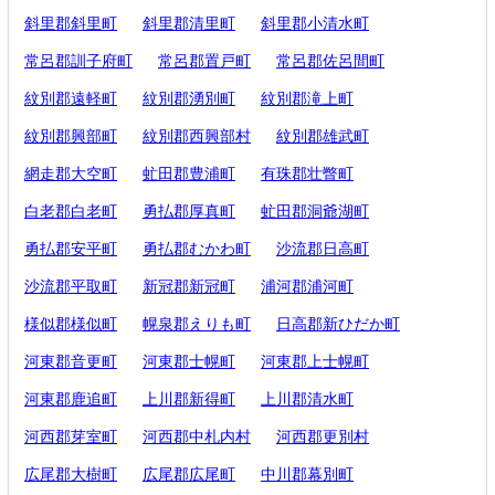
斜里郡斜里町
斜里郡清里町
斜里郡小清水町
常呂郡訓子府町
常呂郡置戸町
常呂郡佐呂間町
紋別郡遠軽町
紋別郡湧別町
紋別郡滝上町
紋別郡興部町
紋別郡西興部村
紋別郡雄武町
網走郡大空町
虻田郡豊浦町
有珠郡壮瞥町
白老郡白老町
勇払郡厚真町
虻田郡洞爺湖町
勇払郡安平町
勇払郡むかわ町
沙流郡日高町
沙流郡平取町
新冠郡新冠町
浦河郡浦河町
様似郡様似町
幌泉郡えりも町
日高郡新ひだか町
河東郡音更町
河東郡士幌町
河東郡上士幌町
河東郡鹿追町
上川郡新得町
上川郡清水町
河西郡芽室町
河西郡中札内村
河西郡更別村
広尾郡大樹町
広尾郡広尾町
中川郡幕別町