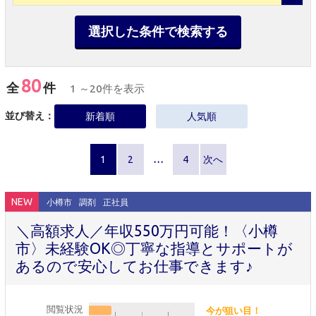
選択した条件で検索する
80
全
件
1 ～20件を表示
並び替え：
新着順
人気順
1
2
…
4
次へ
NEW
小樽市
調剤
正社員
＼高額求人／年収550万円可能！〈小樽
市〉未経験OK◎丁寧な指導とサポートが
あるので安心してお仕事できます♪
閲覧状況
今が狙い目！