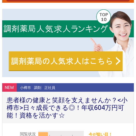
NEW
小樽市
調剤
正社員
患者様の健康と笑顔を支えませんか？<小
樽市>日々成長できる◎！年収604万円可
能！資格を活かす☆
閲覧状況
今が狙い目！