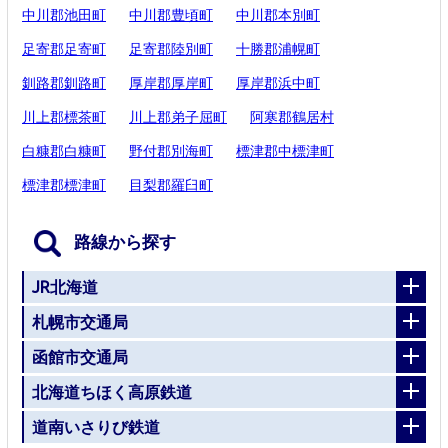
中川郡池田町
中川郡豊頃町
中川郡本別町
足寄郡足寄町
足寄郡陸別町
十勝郡浦幌町
釧路郡釧路町
厚岸郡厚岸町
厚岸郡浜中町
川上郡標茶町
川上郡弟子屈町
阿寒郡鶴居村
白糠郡白糠町
野付郡別海町
標津郡中標津町
標津郡標津町
目梨郡羅臼町
路線から探す
JR北海道
札幌市交通局
函館市交通局
北海道ちほく高原鉄道
道南いさりび鉄道