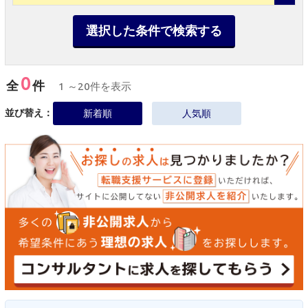
選択した条件で検索する
0
全
件
1 ～20件を表示
並び替え：
新着順
人気順