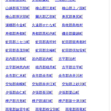
山越郡長万部町
檜山郡江差町
檜山郡上ノ国町
檜山郡厚沢部町
爾志郡乙部町
奥尻郡奥尻町
瀬棚郡今金町
久遠郡せたな町
島牧郡島牧村
寿都郡寿都町
寿都郡黒松内町
磯谷郡蘭越町
虻田郡ニセコ町
虻田郡真狩村
虻田郡留寿都村
虻田郡喜茂別町
虻田郡京極町
虻田郡倶知安町
岩内郡共和町
岩内郡岩内町
古宇郡泊村
古宇郡神恵内村
積丹郡積丹町
古平郡古平町
余市郡仁木町
余市郡余市町
余市郡赤井川村
空知郡南幌町
空知郡奈井江町
空知郡上砂川町
夕張郡由仁町
夕張郡長沼町
夕張郡栗山町
樺戸郡月形町
樺戸郡浦臼町
樺戸郡新十津川町
雨竜郡妹背牛町
雨竜郡秩父別町
雨竜郡雨竜町