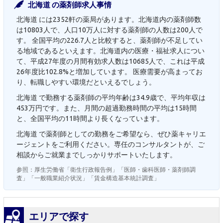
北海道 の薬剤師求人事情
北海道 には2352軒の薬局があります。北海道内の薬剤師数
は10803人で、人口10万人に対する薬剤師の人数は200人で
す。 全国平均の226.7人と比較すると、薬剤師が不足してい
る地域であるといえます。北海道内の医療・福祉求人につい
て、平成27年度の月間有効求人数は10685人で、これは平成
26年度比102.8%と増加しています。 医療需要が高まってお
り、転職しやすい環境だといえるでしょう。
北海道 で勤務する薬剤師の平均年齢は34.9歳で、平均年収は
453万円です。また、月間の超過勤務時間の平均は15時間
と、全国平均の11時間より長くなっています。
北海道 で薬剤師としての勤務をご希望なら、ぜひ薬キャリエ
ージェントをご利用ください。専任のコンサルタントが、ご
相談からご就業までしっかりサポートいたします。
参照：厚生労働省「衛生行政報告例」「医師・歯科医師・薬剤師調
査」「一般職業紹介状況」「賃金構造基本統計調査」
エリアで探す