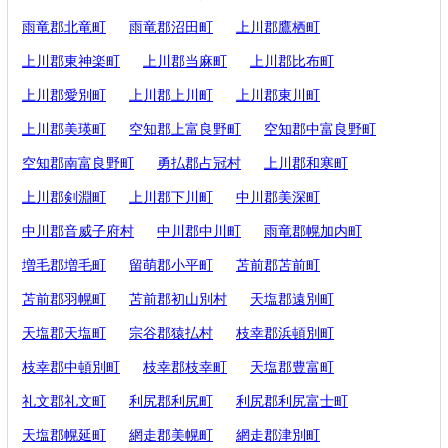
雨竜郡北竜町
雨竜郡沼田町
上川郡鷹栖町
上川郡東神楽町
上川郡当麻町
上川郡比布町
上川郡愛別町
上川郡上川町
上川郡東川町
上川郡美瑛町
空知郡上富良野町
空知郡中富良野町
空知郡南富良野町
勇払郡占冠村
上川郡和寒町
上川郡剣淵町
上川郡下川町
中川郡美深町
中川郡音威子府村
中川郡中川町
雨竜郡幌加内町
増毛郡増毛町
留萌郡小平町
苫前郡苫前町
苫前郡羽幌町
苫前郡初山別村
天塩郡遠別町
天塩郡天塩町
宗谷郡猿払村
枝幸郡浜頓別町
枝幸郡中頓別町
枝幸郡枝幸町
天塩郡豊富町
礼文郡礼文町
利尻郡利尻町
利尻郡利尻富士町
天塩郡幌延町
網走郡美幌町
網走郡津別町