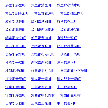
斜里郡斜里町
斜里郡清里町
斜里郡小清水町
常呂郡訓子府町
常呂郡置戸町
常呂郡佐呂間町
紋別郡遠軽町
紋別郡湧別町
紋別郡滝上町
紋別郡興部町
紋別郡西興部村
紋別郡雄武町
網走郡大空町
虻田郡豊浦町
有珠郡壮瞥町
白老郡白老町
勇払郡厚真町
虻田郡洞爺湖町
勇払郡安平町
勇払郡むかわ町
沙流郡日高町
沙流郡平取町
新冠郡新冠町
浦河郡浦河町
様似郡様似町
幌泉郡えりも町
日高郡新ひだか町
河東郡音更町
河東郡士幌町
河東郡上士幌町
河東郡鹿追町
上川郡新得町
上川郡清水町
河西郡芽室町
河西郡中札内村
河西郡更別村
広尾郡大樹町
広尾郡広尾町
中川郡幕別町