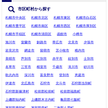
市区町村から探す
札幌市中央区
札幌市北区
札幌市東区
札幌市白石区
札幌市豊平区
札幌市南区
札幌市西区
札幌市厚別区
札幌市手稲区
札幌市清田区
函館市
小樽市
旭川市
室蘭市
釧路市
帯広市
北見市
夕張市
岩見沢市
網走市
留萌市
苫小牧市
稚内市
美唄市
芦別市
江別市
赤平市
紋別市
士別市
名寄市
三笠市
根室市
千歳市
滝川市
砂川市
歌志内市
深川市
富良野市
登別市
恵庭市
伊達市
北広島市
石狩市
北斗市
石狩郡当別町
石狩郡新篠津村
松前郡松前町
松前郡福島町
上磯郡知内町
上磯郡木古内町
亀田郡七飯町
茅部郡鹿部町
茅部郡森町
二海郡八雲町