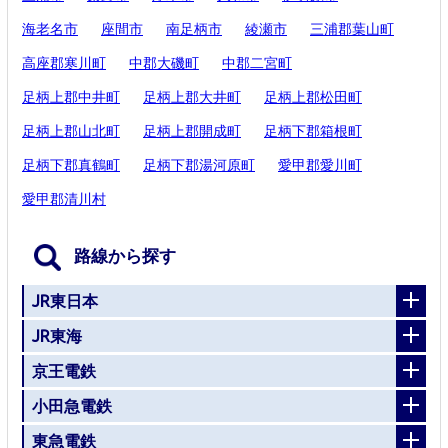
海老名市
座間市
南足柄市
綾瀬市
三浦郡葉山町
高座郡寒川町
中郡大磯町
中郡二宮町
足柄上郡中井町
足柄上郡大井町
足柄上郡松田町
足柄上郡山北町
足柄上郡開成町
足柄下郡箱根町
足柄下郡真鶴町
足柄下郡湯河原町
愛甲郡愛川町
愛甲郡清川村
路線から探す
JR東日本
JR東海
京王電鉄
小田急電鉄
東急電鉄