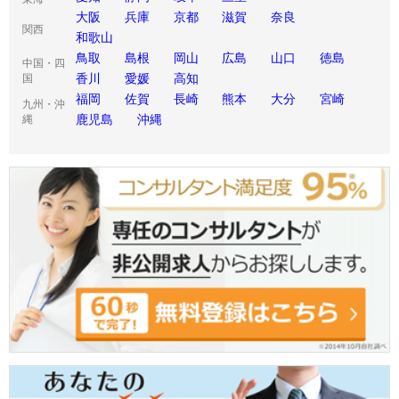
大阪
兵庫
京都
滋賀
奈良
関西
和歌山
鳥取
島根
岡山
広島
山口
徳島
中国・四
香川
愛媛
高知
国
福岡
佐賀
長崎
熊本
大分
宮崎
九州・沖
鹿児島
沖縄
縄