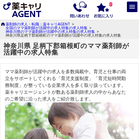
0
薬剤師の求人・転職：薬キャリAGENT
>
全国のママ薬剤師が活躍中の求人特集の求人特集
>
神奈川県のママ薬剤師が活躍中の求人特集の求人特集
>
神奈川県足柄下郡箱根町のママ薬剤師が活躍中の求人特集の求人特集
神奈川県 足柄下郡箱根町のママ薬剤師が
活躍中の求人特集
ママ薬剤師が活躍中の求人を多数掲載中。育児と仕事の両
立をサポートしてくれる「育児支援制度」「育児短時間勤
務制度」が整っている企業求人を多く取り扱っています。
薬キャリエージェントが数ある薬剤師求人の中からあなた
のご希望に沿った求人をご紹介致します。