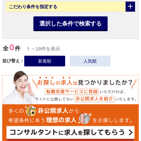
こだわり条件
を指定する
選択した条件で検索する
0
全
件
1 ～20件を表示
並び替え：
新着順
人気順