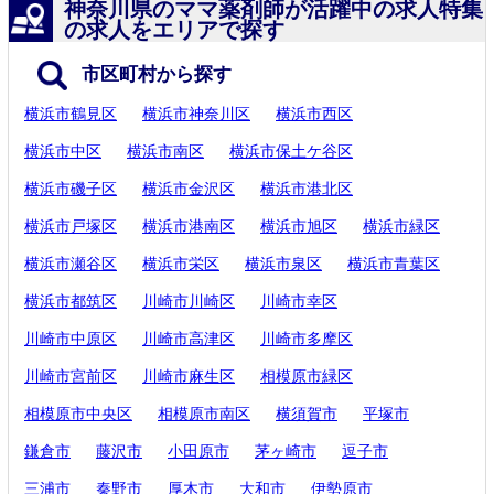
神奈川県のママ薬剤師が活躍中の求人特集
の求人をエリアで探す
市区町村から探す
横浜市鶴見区
横浜市神奈川区
横浜市西区
横浜市中区
横浜市南区
横浜市保土ケ谷区
横浜市磯子区
横浜市金沢区
横浜市港北区
横浜市戸塚区
横浜市港南区
横浜市旭区
横浜市緑区
横浜市瀬谷区
横浜市栄区
横浜市泉区
横浜市青葉区
横浜市都筑区
川崎市川崎区
川崎市幸区
川崎市中原区
川崎市高津区
川崎市多摩区
川崎市宮前区
川崎市麻生区
相模原市緑区
相模原市中央区
相模原市南区
横須賀市
平塚市
鎌倉市
藤沢市
小田原市
茅ヶ崎市
逗子市
三浦市
秦野市
厚木市
大和市
伊勢原市