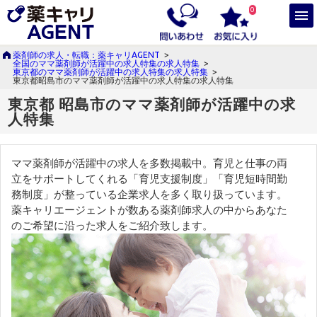
0
薬剤師の求人・転職：薬キャリAGENT
>
全国のママ薬剤師が活躍中の求人特集の求人特集
>
東京都のママ薬剤師が活躍中の求人特集の求人特集
>
東京都昭島市のママ薬剤師が活躍中の求人特集の求人特集
東京都 昭島市のママ薬剤師が活躍中の求
人特集
ママ薬剤師が活躍中の求人を多数掲載中。育児と仕事の両
立をサポートしてくれる「育児支援制度」「育児短時間勤
務制度」が整っている企業求人を多く取り扱っています。
薬キャリエージェントが数ある薬剤師求人の中からあなた
のご希望に沿った求人をご紹介致します。