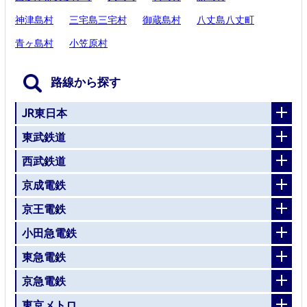
神津島村
三宅島三宅村
御蔵島村
八丈島八丈町
青ヶ島村
小笠原村
路線から探す
JR東日本
東武鉄道
西武鉄道
京成電鉄
京王電鉄
小田急電鉄
東急電鉄
京急電鉄
東京メトロ