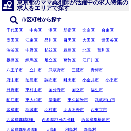
東京都のママ薬剤師が活躍中の求人特集の
求人をエリアで探す
市区町村から探す
千代田区
中央区
港区
新宿区
文京区
台東区
墨田区
江東区
品川区
目黒区
大田区
世田谷区
渋谷区
中野区
杉並区
豊島区
北区
荒川区
板橋区
練馬区
足立区
葛飾区
江戸川区
八王子市
立川市
武蔵野市
三鷹市
青梅市
府中市
昭島市
調布市
町田市
小金井市
小平市
日野市
東村山市
国分寺市
国立市
福生市
狛江市
東大和市
清瀬市
東久留米市
武蔵村山市
多摩市
稲城市
羽村市
あきる野市
西東京市
西多摩郡瑞穂町
西多摩郡日の出町
西多摩郡檜原村
西多摩郡奥多摩町
大島町
利島村
新島村