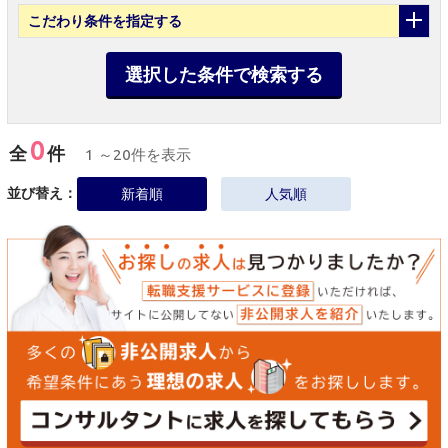
こだわり条件
を指定する
選択した条件で検索する
0
全
件
1 ～20件を表示
並び替え：
新着順
人気順