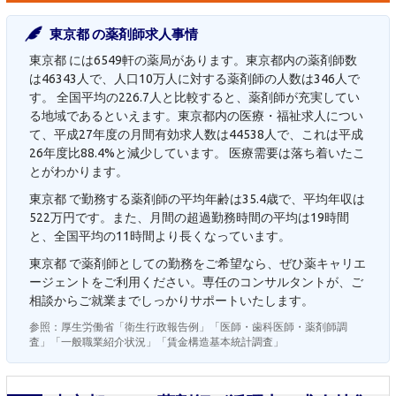
東京都 の薬剤師求人事情
東京都 には6549軒の薬局があります。東京都内の薬剤師数
は46343人で、人口10万人に対する薬剤師の人数は346人で
す。 全国平均の226.7人と比較すると、薬剤師が充実してい
る地域であるといえます。東京都内の医療・福祉求人につい
て、平成27年度の月間有効求人数は44538人で、これは平成
26年度比88.4%と減少しています。 医療需要は落ち着いたこ
とがわかります。
東京都 で勤務する薬剤師の平均年齢は35.4歳で、平均年収は
522万円です。また、月間の超過勤務時間の平均は19時間
と、全国平均の11時間より長くなっています。
東京都 で薬剤師としての勤務をご希望なら、ぜひ薬キャリエ
ージェントをご利用ください。専任のコンサルタントが、ご
相談からご就業までしっかりサポートいたします。
参照：厚生労働省「衛生行政報告例」「医師・歯科医師・薬剤師調
査」「一般職業紹介状況」「賃金構造基本統計調査」