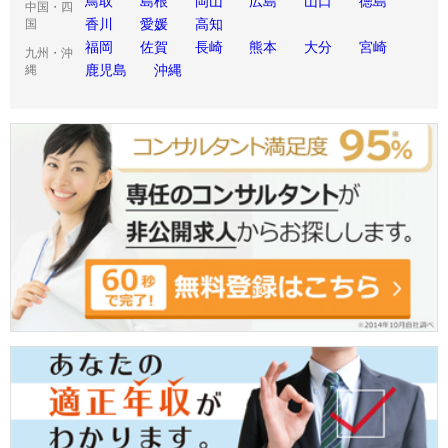
鳥取
島根
岡山
広島
山口
徳島
中国・四
香川
愛媛
高知
国
福岡
佐賀
長崎
熊本
大分
宮崎
九州・沖
鹿児島
沖縄
縄