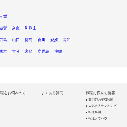
三重
滋賀
奈良
和歌山
広島
山口
徳島
香川
愛媛
高知
熊本
大分
宮崎
鹿児島
沖縄
転職をお悩みの方
よくある質問
転職お役立ち情報
● 薬剤師の年収診断
● 人気求人ランキング
● 転職事例
● 転職ノウハウ