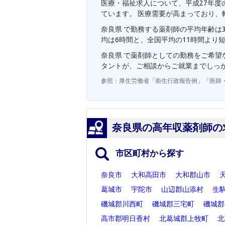
医療・福祉求人について、平成27年度の
ています。 医療需要が高まっており、
奈良県 で勤務する薬剤師の平均年齢は3
均は6時間と、全国平均の11時間より
奈良県 で薬剤師としての勤務をご希
タントが、ご相談からご就業までしっ
参照：厚生労働省「衛生行政報告例」「医師
奈良県の高年収薬剤師の
市区町村から探す
奈良市
大和高田市
大和郡山市
葛城市
宇陀市
山辺郡山添村
生
磯城郡川西町
磯城郡三宅町
磯城郡
高市郡明日香村
北葛城郡上牧町
北