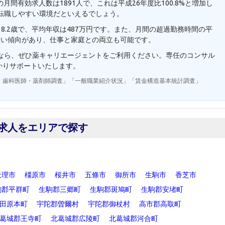
月間有効求人数は1891人で、これは平成26年度比100.8%と増加し
転職しやすい環境だといえるでしょう。
8.2歳で、平均年収は487万円です。また、月間の超過勤務時間の平
短い傾向があり、仕事と家庭との両立も可能です。
望なら、ぜひ薬キャリエージェントをご利用ください。専任のコンサル
かりサポートいたします。
・歯科医師・薬剤師調査」「一般職業紹介状況」「賃金構造基本統計調査」
求人をエリアで探す
天理市
橿原市
桜井市
五條市
御所市
生駒市
香芝市
駒郡平群町
生駒郡三郷町
生駒郡斑鳩町
生駒郡安堵町
田原本町
宇陀郡曽爾村
宇陀郡御杖村
高市郡高取町
葛城郡王寺町
北葛城郡広陵町
北葛城郡河合町