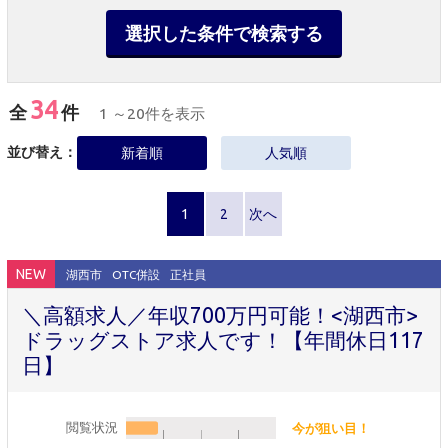
選択した条件で検索する
34
全
件
1 ～20件を表示
並び替え：
新着順
人気順
1
2
次へ
NEW
湖西市
OTC併設
正社員
＼高額求人／年収700万円可能！<湖西市>
ドラッグストア求人です！【年間休日117
日】
閲覧状況
今が狙い目！