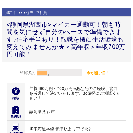
湖西市
OTC併設
正社員
<静岡県湖西市>マイカー通勤可！朝も時
間を気にせず自分のペースで準備できま
す♪住宅手当あり！転職を機に生活環境も
変えてみませんか★＜高年収＞年収700万
円可能！
閲覧状況
今が狙い目！
年収480万円～700万円 ※あなたのご経験、能力
を考慮して決定いたします。お気軽にご相談くだ
さい！
静岡県 湖西市
JR東海道本線 鷲津駅より車で4分