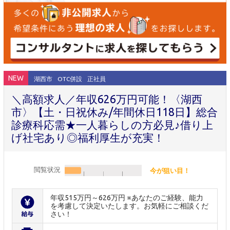
NEW
湖西市
OTC併設
正社員
＼高額求人／年収626万円可能！〈湖西
市〉【土・日祝休み/年間休日118日】総合
診療科応需★一人暮らしの方必見♪借り上
げ社宅あり◎福利厚生が充実！
閲覧状況
今が狙い目！
年収515万円～626万円 ※あなたのご経験、能力
を考慮して決定いたします。お気軽にご相談くだ
さい！