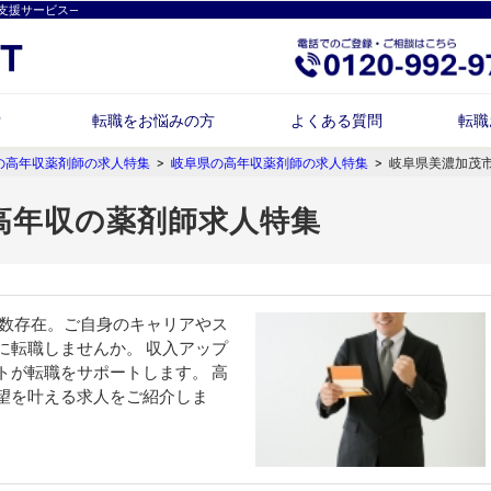
支援サービス―
索
転職をお悩みの方
よくある質問
転職
の高年収薬剤師の求人特集
>
岐阜県の高年収薬剤師の求人特集
>
岐阜県美濃加茂
高年収の薬剤師求人特集
が多数存在。ご自身のキャリアやス
に転職しませんか。 収入アップ
トが転職をサポートします。 高
望を叶える求人をご紹介しま