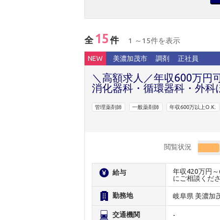
15
全
件
1 ～15件を表示
NEW
美濃加茂市
調剤
正社員
＼高額求人／年収600万円
消化器科・循環器科・外科
管理薬剤師
一般薬剤師
年収600万以上O.K.
閲覧状況
年収420万円
給与
にご相談くだ
勤務地
岐阜県 美濃加
交通機関
-