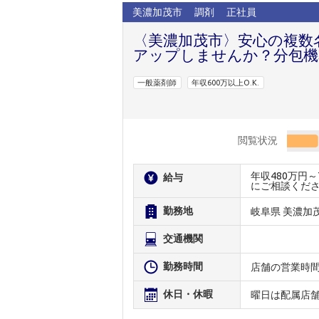
美濃加茂市
調剤
正社員
〈美濃加茂市〉安心の複数
アップしませんか？分包機
一般薬剤師
年収600万以上O.K.
閲覧状況
年収480万円
給与
にご相談くだ
勤務地
岐阜県 美濃加
交通機関
勤務時間
店舗の営業時
休日・休暇
曜日は配属店舗に