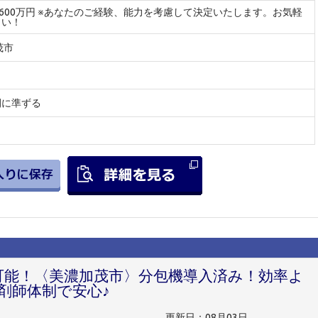
～600万円 ※あなたのご経験、能力を考慮して決定いたします。お気軽
さい！
茂市
間に準ずる
円可能！〈美濃加茂市〉分包機導入済み！効率よ
剤師体制で安心♪
更新日：08月03日