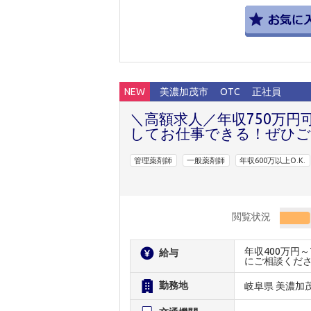
NEW
美濃加茂市
OTC
正社員
＼高額求人／年収750万円
してお仕事できる！ぜひご
管理薬剤師
一般薬剤師
年収600万以上O.K.
閲覧状況
年収400万円
給与
にご相談くだ
勤務地
岐阜県 美濃加