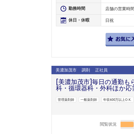
勤務時間
店舗の営業時
休日・休暇
日祝
美濃加茂市
調剤
正社員
[美濃加茂市]毎日の通勤
科・循環器科・外科ほか応需
管理薬剤師
一般薬剤師
年収600万以上O.K.
閲覧状況