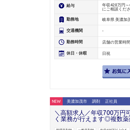
年収420万円
給与
にご相談くだ
勤務地
岐阜県 美濃加
交通機関
-
勤務時間
店舗の営業時
休日・休暇
日祝
NEW
美濃加茂市
調剤
正社員
＼高額求人／年収700万
く業務が行えます◎複数薬