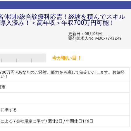
名体制♪総合診療科応需！経験を積んでスキル
導入済み！＜高年収＞年収700万円可能！
更新日：08月03日
薬剤師求人No. M3C-7742249
今が狙い目！
～700万円 ※あなたのご経験、能力を考慮して決定いたします。お気軽
さい！
茂市
間に準ずる
よる / 会社規定に準ず / 週休2日 / 年間休日116日