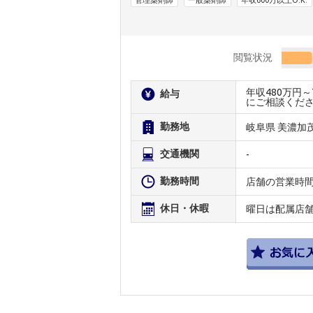
管理薬剤師
一般薬剤師
年収600万以上O.K.
閲覧状況
年収480万円
給与
にご相談くだ
勤務地
岐阜県 美濃加
交通機関
-
勤務時間
店舗の営業時
休日・休暇
曜日は配属店舗に