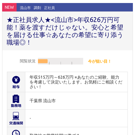
NEW
流山市
調剤
正社員
★正社員求人★<流山市>年収626万円可
能！薬を渡すだけじゃない。安心と希望
を届ける仕事☆あなたの希望に寄り添う
職場◎！
閲覧状況
今が狙い目！
年収515万円～626万円 ※あなたのご経験、能力
を考慮して決定いたします。お気軽にご相談くだ
さい！
千葉県 流山市
-