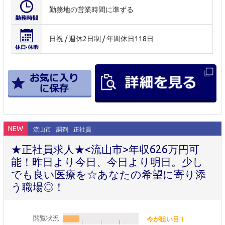
勤務地の営業時間に準ずる
日祝 / 週休2日制 / 年間休日118日
NEW
流山市
調剤
正社員
★正社員求人★<流山市>年収626万円可
能！昨日より今日、今日より明日。少し
でも良い医療を☆あなたの希望に寄り添
う職場◎！
閲覧状況
今が狙い目！