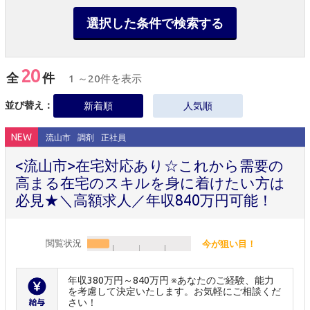
選択した条件で検索する
20
全
件
1 ～20件を表示
並び替え：
新着順
人気順
NEW
流山市
調剤
正社員
<流山市>在宅対応あり☆これから需要の
高まる在宅のスキルを身に着けたい方は
必見★＼高額求人／年収840万円可能！
閲覧状況
今が狙い目！
年収380万円～840万円 ※あなたのご経験、能力
を考慮して決定いたします。お気軽にご相談くだ
さい！