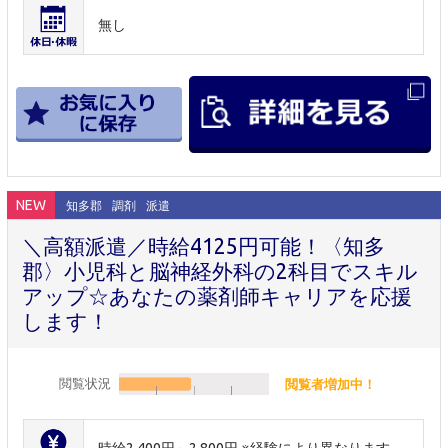
無し
NEW
知多郡
調剤
派遣
＼高額派遣／時給4125円可能！〈知多
郡〉小児科と脳神経外科の2科目でスキル
アップ☆あなたの薬剤師キャリアを応援
します！
閲覧状況
閲覧者増加中！
時給2,400円～2,800円 ※経験により異なります