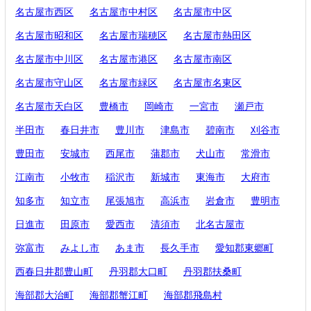
名古屋市西区
名古屋市中村区
名古屋市中区
名古屋市昭和区
名古屋市瑞穂区
名古屋市熱田区
名古屋市中川区
名古屋市港区
名古屋市南区
名古屋市守山区
名古屋市緑区
名古屋市名東区
名古屋市天白区
豊橋市
岡崎市
一宮市
瀬戸市
半田市
春日井市
豊川市
津島市
碧南市
刈谷市
豊田市
安城市
西尾市
蒲郡市
犬山市
常滑市
江南市
小牧市
稲沢市
新城市
東海市
大府市
知多市
知立市
尾張旭市
高浜市
岩倉市
豊明市
日進市
田原市
愛西市
清須市
北名古屋市
弥富市
みよし市
あま市
長久手市
愛知郡東郷町
西春日井郡豊山町
丹羽郡大口町
丹羽郡扶桑町
海部郡大治町
海部郡蟹江町
海部郡飛島村