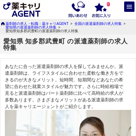
0
薬剤師の求人・転職：薬キャリAGENT
>
全国の派遣薬剤師の求人特集
>
愛知県の派遣薬剤師の求人特集
>
愛知県知多郡武豊町の派遣薬剤師の求人特集
愛知県 知多郡武豊町 の派遣薬剤師の求人
特集
あなたに合った派遣薬剤師の求人を探してみませんか。派
遣薬剤師は、ライフスタイルに合わせた柔軟な働き方をで
きるのが大きなメリット。短時間、短期間などあなたの希
望に合わせた就業スタイルが魅力です。さらに時給相場で
見ると派遣薬剤師はパート薬剤師に比べて高時給の求人が
多数あります。さまざまなメリットがある派遣薬剤師の求
人を薬キャリエージェントがご紹介します。