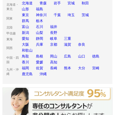
北海道
青森
岩手
宮城
秋田
北海道・
山形
福島
東北
東京
神奈川
千葉
埼玉
茨城
関東
群馬
栃木
富山
石川
福井
北陸
新潟
山梨
長野
甲信越
愛知
静岡
岐阜
三重
東海
大阪
兵庫
京都
滋賀
奈良
関西
和歌山
鳥取
島根
岡山
広島
山口
徳島
中国・四
香川
愛媛
高知
国
福岡
佐賀
長崎
熊本
大分
宮崎
九州・沖
鹿児島
沖縄
縄