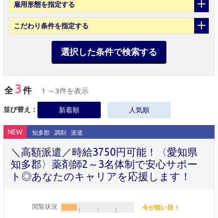
雇用形態
を指定する
こだわり条件
を指定する
選択した条件で検索する
3
全
件
1 ～3件を表示
並び替え：
新着順
人気順
NEW
知多郡
調剤
派遣
＼高額派遣／時給3750円可能！〈愛知県
知多郡〉薬剤師2～3名体制で安心サポー
ト◎あなたのキャリアを応援します！
閲覧状況
今が狙い目！