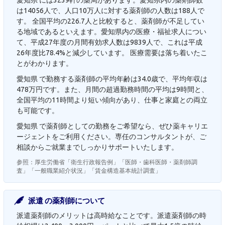
愛知県 には3239軒の薬局があります。愛知県内の薬剤師数
は14056人で、人口10万人に対する薬剤師の人数は188人で
す。 全国平均の226.7人と比較すると、薬剤師が不足してい
る地域であるといえます。愛知県内の医療・福祉求人につい
て、平成27年度の月間有効求人数は9839人で、これは平成
26年度比78.4%と減少しています。 医療需要は落ち着いたこ
とがわかります。
愛知県 で勤務する薬剤師の平均年齢は34.0歳で、平均年収は
478万円です。また、月間の超過勤務時間の平均は9時間と、
全国平均の11時間より短い傾向があり、仕事と家庭との両立
も可能です。
愛知県 で薬剤師としての勤務をご希望なら、ぜひ薬キャリエ
ージェントをご利用ください。専任のコンサルタントが、ご
相談からご就業までしっかりサポートいたします。
参照：厚生労働省「衛生行政報告例」「医師・歯科医師・薬剤師調
査」「一般職業紹介状況」「賃金構造基本統計調査」
派遣 の薬剤師について
派遣薬剤師のメリットは高時給なことです。派遣薬剤師の時