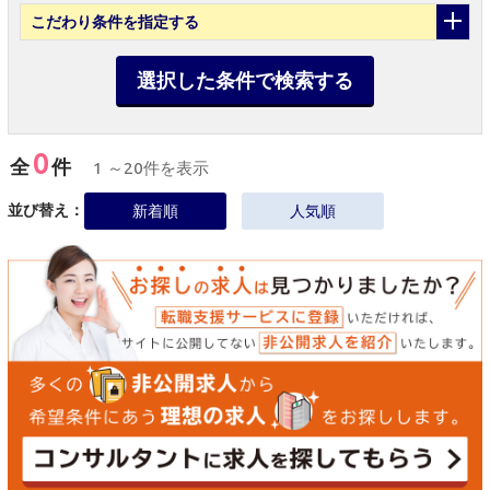
こだわり条件
を指定する
選択した条件で検索する
0
全
件
1 ～20件を表示
並び替え：
新着順
人気順