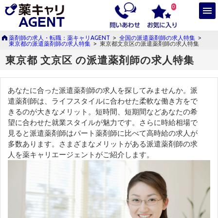
0
薬剤師の求人・転職：薬キャリAGENT
>
全国の派遣薬剤師の求人特集
>
東京都の派遣薬剤師の求人特集
>
東京都文京区の派遣薬剤師の求人特集
東京都 文京区 の派遣薬剤師の求人特集
あなたに合った派遣薬剤師の求人を探してみませんか。派
遣薬剤師は、ライフスタイルに合わせた柔軟な働き方をで
きるのが大きなメリット。短時間、短期間などあなたの希
望に合わせた就業スタイルが魅力です。さらに時給相場で
見ると派遣薬剤師はパート薬剤師に比べて高時給の求人が
多数あります。さまざまなメリットがある派遣薬剤師の求
人を薬キャリエージェントがご紹介します。