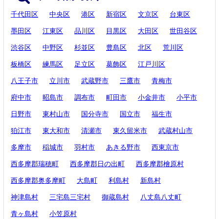
千代田区
中央区
港区
新宿区
文京区
台東区
墨田区
江東区
品川区
目黒区
大田区
世田谷区
渋谷区
中野区
杉並区
豊島区
北区
荒川区
板橋区
練馬区
足立区
葛飾区
江戸川区
八王子市
立川市
武蔵野市
三鷹市
青梅市
府中市
昭島市
調布市
町田市
小金井市
小平市
日野市
東村山市
国分寺市
国立市
福生市
狛江市
東大和市
清瀬市
東久留米市
武蔵村山市
多摩市
稲城市
羽村市
あきる野市
西東京市
西多摩郡瑞穂町
西多摩郡日の出町
西多摩郡檜原村
西多摩郡奥多摩町
大島町
利島村
新島村
神津島村
三宅島三宅村
御蔵島村
八丈島八丈町
青ヶ島村
小笠原村