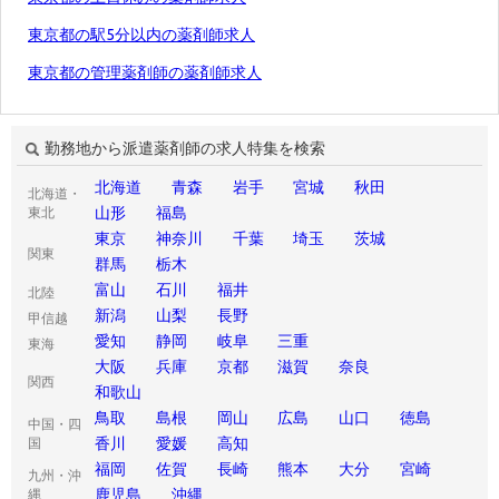
東京都の駅5分以内の薬剤師求人
東京都の管理薬剤師の薬剤師求人
勤務地から派遣薬剤師の求人特集を検索
北海道
青森
岩手
宮城
秋田
北海道・
山形
福島
東北
東京
神奈川
千葉
埼玉
茨城
関東
群馬
栃木
富山
石川
福井
北陸
新潟
山梨
長野
甲信越
愛知
静岡
岐阜
三重
東海
大阪
兵庫
京都
滋賀
奈良
関西
和歌山
鳥取
島根
岡山
広島
山口
徳島
中国・四
香川
愛媛
高知
国
福岡
佐賀
長崎
熊本
大分
宮崎
九州・沖
鹿児島
沖縄
縄