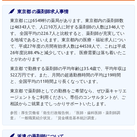
東京都 の薬剤師求人事情
東京都 には6549軒の薬局があります。東京都内の薬剤師数
は46343人で、人口10万人に対する薬剤師の人数は346人で
す。 全国平均の226.7人と比較すると、薬剤師が充実してい
る地域であるといえます。東京都内の医療・福祉求人につい
て、平成27年度の月間有効求人数は44538人で、これは平成
26年度比88.4%と減少しています。 医療需要は落ち着いたこ
とがわかります。
東京都 で勤務する薬剤師の平均年齢は35.4歳で、平均年収は
522万円です。また、月間の超過勤務時間の平均は19時間
と、全国平均の11時間より長くなっています。
東京都 で薬剤師としての勤務をご希望なら、ぜひ薬キャリエ
ージェントをご利用ください。専任のコンサルタントが、ご
相談からご就業までしっかりサポートいたします。
参照：厚生労働省「衛生行政報告例」「医師・歯科医師・薬剤師調
査」「一般職業紹介状況」「賃金構造基本統計調査」
派遣 の薬剤師について